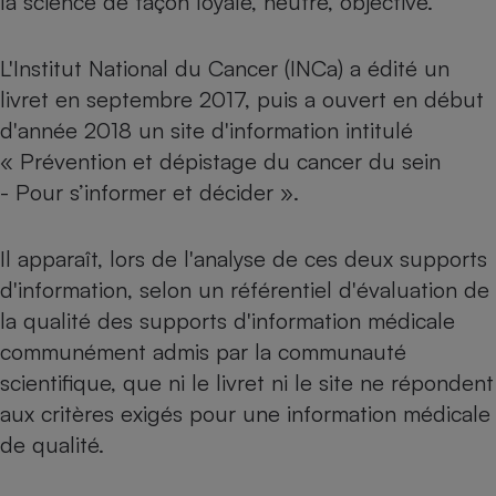
la science de façon loyale, neutre, objective.
Petit électroménager - U
Complément
L'Institut National du Cancer (INCa) a édité un
alimentaire
Mutuelle
livret en septembre 2017
, puis a ouvert en début
Assurance emprunteur
d'année 2018 un site d'information intitulé
«
Prévention et dépistage du cancer du sein
- Pour s’informer et décider
».
Matelas
Champagne
bouteille
Banque en 
Il apparaît, lors de l'analyse de ces deux supports
Téléviseur
d'information, selon un référentiel d'évaluation de
Antimoustique
la qualité des supports d'information médicale
Lave-linge
communément admis par la communauté
scientifique, que ni le livret ni le site ne répondent
aux critères exigés pour une information médicale
Radiateur électrique
de qualité.