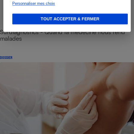
Personnaliser mes choix
TOUT ACCEPTER & FERMER
Surdiagnostics - Quand la médecine nous rend
malades
DOSSIER