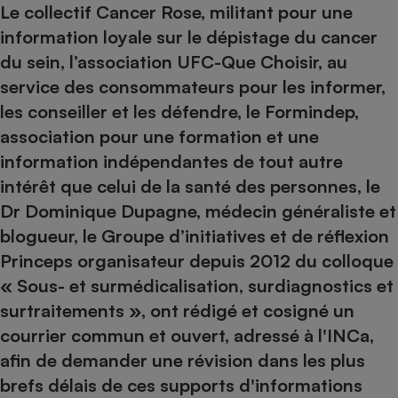
Le collectif Cancer Rose, militant pour une
Téléphone mobile -
Smartphone
information loyale sur le dépistage du cancer
Plaque de cuisson à
induction
du sein, l’association UFC-Que Choisir, au
service des consommateurs pour les informer,
les conseiller et les défendre, le Formindep,
Climatiseur -
association pour une formation et une
Ventilateur
information indépendantes de tout autre
intérêt que celui de la santé des personnes, le
Antivirus
Dr Dominique Dupagne, médecin généraliste et
Climatiseur -
blogueur, le Groupe d’initiatives et de réflexion
Ventilateur
Princeps organisateur depuis 2012 du colloque
« Sous- et surmédicalisation, surdiagnostics et
surtraitements », ont rédigé et cosigné un
courrier commun et ouvert
, adressé à l'INCa,
afin de demander une révision dans les plus
brefs délais de ces supports d'informations