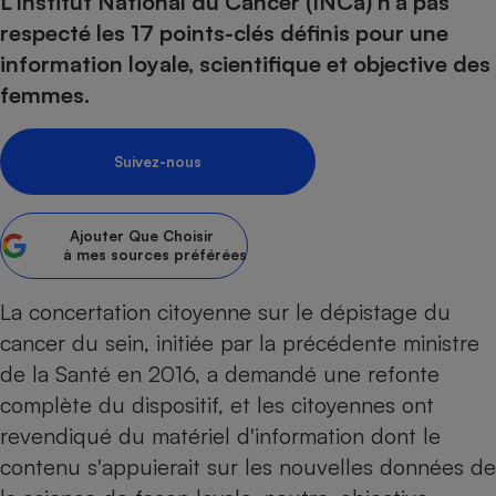
L’Institut National du Cancer (INCa) n’a pas
pression
Choisir son fioul
Assurance
Sécurité - Hygiène
Circulation routière
respecté les 17 points-clés définis pour une
Choisir son pellet
Crédit immobilier
Banque - Crédit
Contrôle technique - Rép
information loyale, scientifique et objective des
Comparateur assurance emprunteur
Maison de retraite
Epargne - Fiscalité
Comparateu
Pièce détachée
femmes.
Energie Moins Chère Ensemble
Comparatif réfrigérateur
Comparatif casque audio
Comparatif tondeuse ro
Moto
Comparatif plaque à indu
Comparatif barre de son
Comparatif poêle à gran
Supermarché - Drive
Suivez-nous
Comparatif hotte aspira
Comparatif imprimante m
Comparatif radiateur éle
Électricité - Gaz
Hygiène - Beauté
Comparatif climatiseur m
Comparatif ordinateur p
Ajouter
Que Choisir
Tous les comparateurs
à mes sources préférées
Maladie - Médecine - Mé
Comparatif aspirateur bal
Comparatif ultrabook
Aménagement
Toutes les cartes interactives
Système de santé - Com
Comparatif aspirateur tr
Comparatif tablette tacti
Supermarché - Drive
La concertation citoyenne sur le dépistage du
Bricolage - Jardinage
Retraite
Comparatif cafetière au
cancer du sein, initiée par la précédente ministre
Chauffage
Speedtest - Testez le débit de votre
de la Santé en 2016, a demandé une refonte
Mutuelle
Comparatif robot cuiseu
Image et son
Produit d'entretien
connexion Internet
complète du dispositif, et les citoyennes ont
Comparatif centrale vap
Comparateur auto
Informatique
Sécurité domestique
revendiqué du matériel d'information dont le
Internet
contenu s'appuierait sur les nouvelles données de
Gros électroménager
Téléphonie