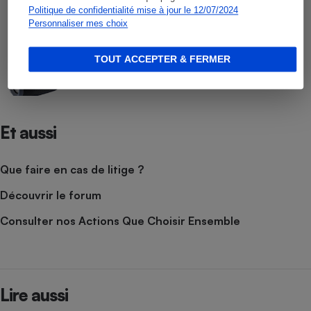
Barres de son
Politique de confidentialité mise à jour le 12/07/2024
Personnaliser mes choix
COMPARATIF
TOUT ACCEPTER & FERMER
Enceintes Bluetooth et Wi-Fi
Et aussi
Que faire en cas de litige ?
Découvrir le forum
Consulter nos Actions Que Choisir Ensemble
Lire aussi