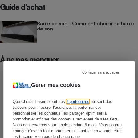
Guide d’achat
Barre de son - Comment choisir sa barre
de son
À ne pas manquer
Continuer sans accepter
COMPARATIF
Smartphones
Gérer mes cookies
Que Choisir Ensemble et ses
7 partenaires
utilisent des
COMPARATIF
traceurs pour mesurer l’audience, la performance,
Casques audio
personnaliser les contenus, les partager, optimiser la
promotion et afficher des contenus provenant de sites tiers.
Nous conserverons votre choix pendant 6 mois. Vous pourrez
changer d’avis à tout moment en utilisant le lien « paramétrer
COMPARATIF
les traceurs » en bas de chaque page.