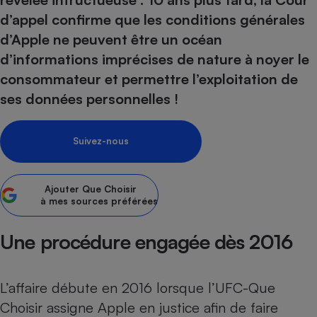
d’appel confirme que les conditions générales
Petit électroménager - U
Complément
d’Apple ne peuvent être un océan
alimentaire
d’informations imprécises de nature à noyer le
Mutuelle
Assurance emprunteur
consommateur et permettre l’exploitation de
ses données personnelles !​​​​​​
Matelas
Champagne
Suivez-nous
bouteille
Banque en 
Téléviseur
Ajouter
Que Choisir
Antimoustique
à mes sources préférées
Lave-linge
Une procédure engagée dès 2016
Radiateur électrique
L’affaire débute en 2016 lorsque l’UFC-Que
Choisir assigne Apple en justice afin de faire