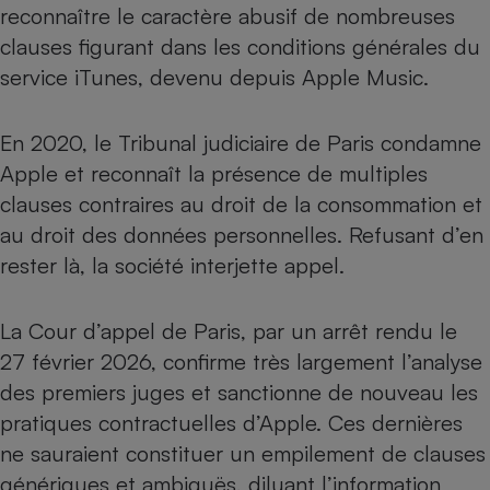
Téléphone mobile -
reconnaître le caractère abusif de nombreuses
Smartphone
clauses figurant dans les conditions générales du
Plaque de cuisson à
induction
service iTunes, devenu depuis Apple Music.
En 2020, le Tribunal judiciaire de Paris condamne
Climatiseur -
Apple et reconnaît la présence de multiples
Ventilateur
clauses contraires au droit de la consommation et
au droit des données personnelles. Refusant d’en
Antivirus
rester là, la société interjette appel.
Climatiseur -
Ventilateur
La Cour d’appel de Paris, par un arrêt rendu le
27 février 2026, confirme très largement l’analyse
des premiers juges et sanctionne de nouveau les
pratiques contractuelles d’Apple. Ces dernières
ne sauraient constituer un empilement de clauses
génériques et ambiguës, diluant l’information