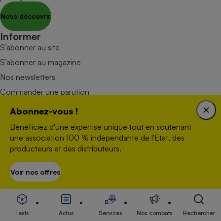
Nous découvrir
Informer
S’abonner au site
S’abonner au magazine
Nos newsletters
Commander une parution
Appli Quel Produit
Abonnez-vous !
Tous nos tests de produits
Bénéficiez d'une expertise unique tout en soutenant
Accompagner
une association 100 % indépendante de l'Etat, des
Tous nos comparateurs
producteurs et des distributeurs.
Nos services
Voir nos offres
S’abonner
Soumettre un litige
Rencontrer une association locale
Mobiliser
Combats
Tests
Actus
Services
Nos combats
Rechercher