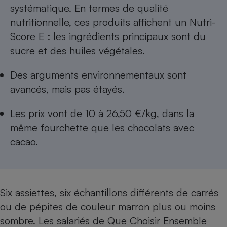
Téléphone mobile -
systématique. En termes de qualité
Smartphone
nutritionnelle, ces produits affichent un Nutri-
Plaque de cuisson à
induction
Score E : les ingrédients principaux sont du
sucre et des huiles végétales.
Des arguments environnementaux sont
Climatiseur -
Ventilateur
avancés, mais pas étayés.
Les prix vont de 10 à 26,50 €/kg, dans la
Antivirus
même fourchette que les chocolats avec
Climatiseur -
cacao.
Ventilateur
Six assiettes, six échantillons différents de carrés
ou de pépites de couleur marron plus ou moins
sombre. Les salariés de Que Choisir Ensemble