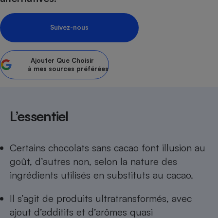
Petit électroménager - U
Complément
Suivez-nous
alimentaire
Mutuelle
Assurance emprunteur
Ajouter
Que Choisir
à mes sources préférées
Matelas
Champagne
bouteille
Banque en 
L’essentiel
Téléviseur
Antimoustique
Lave-linge
Certains chocolats sans cacao font illusion au
goût, d’autres non, selon la nature des
ingrédients utilisés en substituts au cacao.
Radiateur électrique
Il s’agit de produits ultratransformés, avec
ajout d’additifs et d’arômes quasi