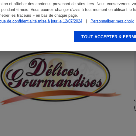
tion et afficher des contenus provenant de sites tiers. Nous conserverons vo
 pendant 6 mois. Vous pourrez changer d’avis à tout moment en utilisant le li
ACTUALITÉ
E
étrer les traceurs » en bas de chaque page.
ique de confidentialité mise à jour le 12/07/2024
|
Personnaliser mes choix
TOUT ACCEPTER & FERM