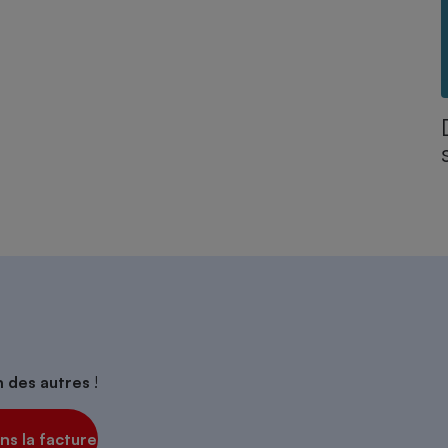
on des autres
!
s la facture