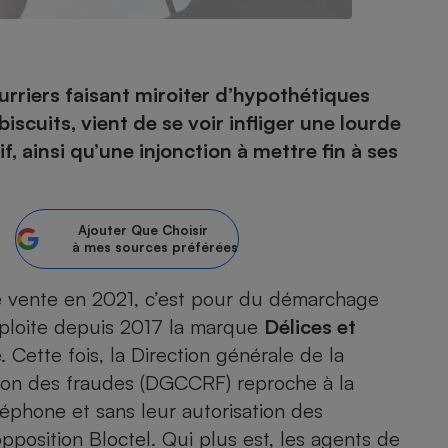
- Ustensile
urriers faisant miroiter d’hypothétiques
Foie gras
cuits, vient de se voir infliger une lourde
Aide auditive
insi qu’une injonction à mettre fin à ses
r
Assurance vie
Ajouter
Que Choisir
à mes sources préférées
Poêle à granulés
gne - Comment choisir une
lle de champagne
en ligne
 vente en 2021
, c’est pour du démarchage
Ordinateur portable
xploite depuis 2017 la marque
Délices et
Crème solaire
Lave-vaisselle
. Cette fois, la Direction générale de la
ion des fraudes (DGCCRF) reproche à la
léphone et sans leur autorisation des
’opposition
Bloctel
. Qui plus est, les agents de