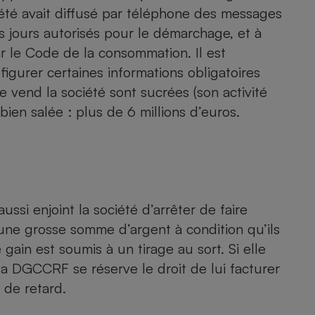
Électricité - Gaz
iété avait diffusé par téléphone des messages
 jours autorisés pour le démarchage, et à
r le Code de la consommation. Il est
Appareil photo
numérique
figurer certaines informations obligatoires
Four encastrable
e vend la société sont sucrées (son activité
 bien salée : plus de 6 millions d’euros.
Lessive
ussi enjoint la société d’arrêter de faire
d’une grosse somme d’argent à condition qu’ils
Aspirateur
gain est soumis à un tirage au sort. Si elle
 la DGCCRF se réserve le droit de lui facturer
 de retard.