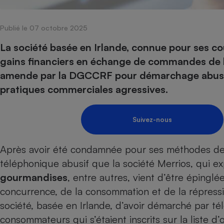
Internet
Publié le 07 octobre 2025
Gros électroménager
Téléphonie
Petit électroménager 
La société basée en Irlande, connue pour ses co
Complément
gains financiers en échange de commandes de bis
alimentaire
Mutuelle
amende par la DGCCRF pour démarchage abusif, a
Assurance emprunteu
pratiques commerciales agressives.
Suivez-nous
Matelas
Champa
boutei
Banque 
Après
avoir été condamnée pour ses méthodes de
Téléviseur
téléphonique abusif que la société Merrios, qui e
Antimoustique
Lave-linge
gourmandises
, entre autres, vient d’être épinglée
concurrence, de la consommation et de la répress
société, basée en Irlande, d’avoir démarché par té
consommateurs qui s’étaient inscrits sur la liste d