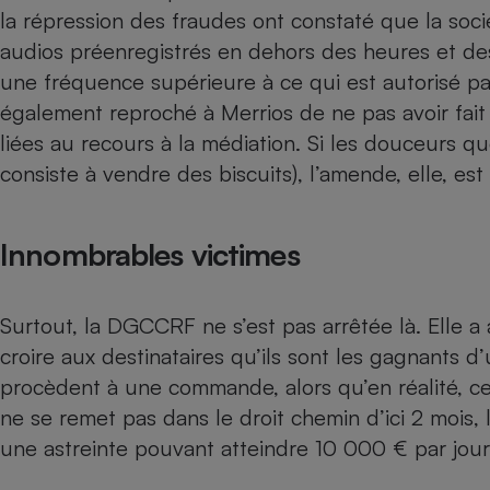
Radiateur électrique
la répression des fraudes ont constaté que la soc
audios préenregistrés en dehors des heures et des
une fréquence supérieure à ce qui est autorisé pa
Téléphone mobile -
Smartphone
également reproché à Merrios de ne pas avoir fait 
Plaque de cuisson à
induction
liées au recours à la médiation. Si les douceurs qu
consiste à vendre des biscuits), l’amende, elle, est
Climatiseur -
Innombrables victimes
Ventilateur
Antivirus
Surtout, la DGCCRF ne s’est pas arrêtée là. Elle a a
croire aux destinataires qu’ils sont les gagnants 
Climatiseur -
Ventilateur
procèdent à une commande, alors qu’en réalité, ce 
ne se remet pas dans le droit chemin d’ici 2 mois,
une astreinte pouvant atteindre 10 000 € par jour