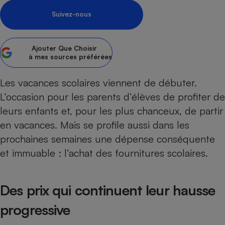
Suivez-nous
Petit électroménager - U
Complément
alimentaire
Mutuelle
Assurance emprunteur
Ajouter
Que Choisir
à mes sources préférées
Les vacances scolaires viennent de débuter.
L’occasion pour les parents d’élèves de profiter de
Matelas
Champagne
bouteille
leurs enfants et, pour les plus chanceux, de partir
Banque en 
en vacances. Mais se profile aussi dans les
Téléviseur
prochaines semaines une dépense conséquente
Antimoustique
Lave-linge
et immuable : l’achat des fournitures scolaires.
Des prix qui continuent leur hausse
Radiateur électrique
progressive