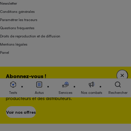
Newsletter
Conditions générales
Paramétrer les traceurs
Questions fréquentes
Droits de reproduction et de diffusion
Mentions légales
Panel
Association indépendante de l’État, des syndicats, des producteurs et des
Abonnez-vous !
distributeurs depuis 1951.
Bénéficiez d'une expertise unique tout en soutenant
une association 100 % indépendante de l'Etat, des
Tests
Actus
Services
Nos combats
Rechercher
producteurs et des distributeurs.
Voir nos offres
S’abonner