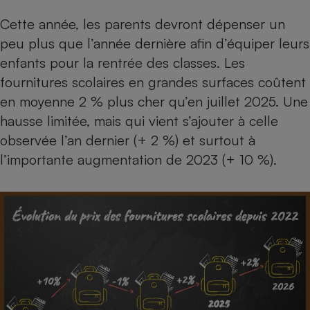
Téléphone mobile -
Smartphone
Cette année, les parents devront dépenser un
Plaque de cuisson à
peu plus que l’année dernière afin d’équiper leurs
induction
enfants pour la rentrée des classes. Les
fournitures scolaires en grandes surfaces coûtent
en moyenne
2 % plus cher qu’en juillet 2025
. Une
Climatiseur -
Ventilateur
hausse limitée, mais qui vient s’ajouter à celle
observée l’an dernier (+ 2 %) et surtout à
l’importante augmentation de 2023 (+ 10 %).
Antivirus
Climatiseur -
Ventilateur