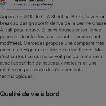
Ajouter
Que Choisir
à mes sources préférées
Petit électroménager - U
Complément
alimentaire
Apparu en 2015, le CLA Shooting Brake, la version
Mutuelle
Assurance emprunteur
break au design sportif dérivé de la berline
Classe
A
, fait peau neuve. Et, sans bousculer les lignes
générales (seules les faces avant et arrière sont
modifiées), Mercedes propose une
compacte
très
Matelas
Champagne
racée au design qui ne laisse pas indifférent. Mais
bouteille
Banque en 
c’est surtout ce qui ne se voit pas qui a été revu
Téléviseur
avec l’apparition de nouveaux moteurs et une
Antimoustique
montée en puissance des équipements
Lave-linge
technologiques.
Qualité de vie à bord
Radiateur électrique