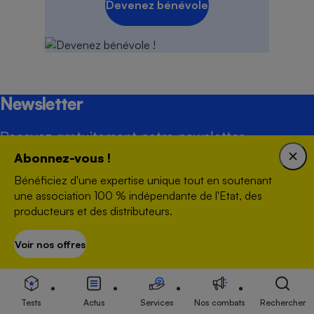
Devenez bénévole
Newsletter
Recevez gratuitement notre newsletter
hebdomadaire ! Actus, tests, enquêtes réalisés
Abonnez-vous !
par des experts.
En savoir plus
Bénéficiez d'une expertise unique tout en soutenant
une association 100 % indépendante de l'Etat, des
producteurs et des distributeurs.
Adresse mail
Voir nos offres
S’abonner
Tests
Actus
Services
Nos combats
Rechercher
S'inscrire