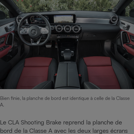
Téléphone mobile -
Smartphone
Plaque de cuisson à
induction
Climatiseur -
Ventilateur
Antivirus
Climatiseur -
Ventilateur
Bien finie, la planche de bord est identique à celle de la Classe
A.
Le CLA Shooting Brake reprend la planche de
bord de la Classe A avec les deux larges écrans