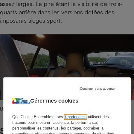
assez larges. Le pire étant la visibilité de trois-
quarts arrière dans les versions dotées des
imposants sièges sport.
Continuer sans accepter
Gérer mes cookies
Une visibilité très moyenne vers l'arrière.
Que Choisir Ensemble et ses
7 partenaires
utilisent des
traceurs pour mesurer l’audience, la performance,
Sécurité
personnaliser les contenus, les partager, optimiser la