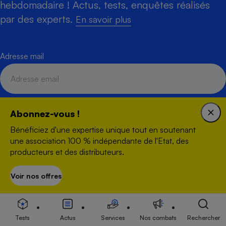
hebdomadaire ! Actus, tests, enquêtes réalisés
par des experts.
En savoir plus
Adresse mail
Abonnez-vous !
S'inscrire
Bénéficiez d'une expertise unique tout en soutenant
une association 100 % indépendante de l'Etat, des
producteurs et des distributeurs.
Voir nos offres
S’abonner
Créée en 1951, Que Choisir Ensemble est une association à but
non lucratif qui agit, en toute indépendance, pour défendre les
droits des consommateurs et des usagers, et promouvoir une
Tests
Actus
Services
Nos combats
Rechercher
consommation responsable, accessible et respectueuse des