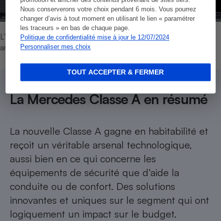
promotion et afficher des contenus provenant de sites tiers.
Nous conserverons votre choix pendant 6 mois. Vous pourrez
changer d’avis à tout moment en utilisant le lien « paramétrer
les traceurs » en bas de chaque page.
L’assistant de régulation de la vitesse agit préventivement pour
Politique de confidentialité mise à jour le 12/07/2024
anticiper les situations d’urgence.
Personnaliser mes choix
TOUT ACCEPTER & FERMER
La Mercedes Classe A en résumé
La nouvelle Classe A gagne en habitabilité et
reçoit un véritable arsenal technologique,
aussi bien en ce qui concerne les
équipements de sécurité que d’aide la
conduite ou de confort. Des solutions
innovantes et uniques sur le segment qui ont
logiquement un impact sur le budget.