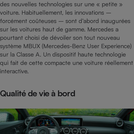
des nouvelles technologies sur une « petite »
Téléphone mobile -
Smartphone
voiture. Habituellement, les innovations –
Plaque de cuisson à
induction
forcément coûteuses – sont d’abord inaugurées
sur les voitures haut de gamme. Mercedes a
pourtant choisi de dévoiler son tout nouveau
Climatiseur -
système MBUX (Mercedes-Benz User Experience)
Ventilateur
sur la Classe A. Un dispositif haute technologie
qui fait de cette compacte une voiture réellement
Antivirus
interactive.
Climatiseur -
Ventilateur
Qualité de vie à bord