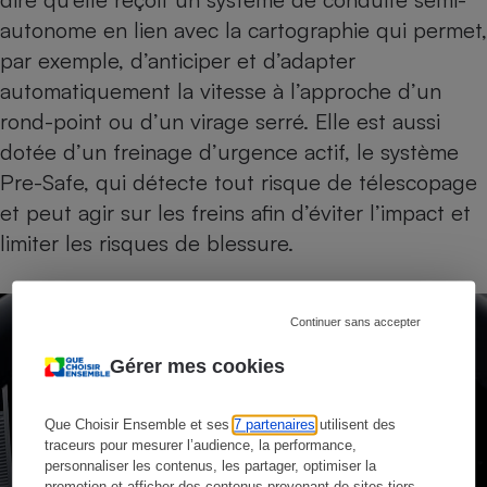
autonome en lien avec la cartographie qui permet,
par exemple, d’anticiper et d’adapter
automatiquement la vitesse à l’approche d’un
rond-point ou d’un virage serré. Elle est aussi
dotée d’un freinage d’urgence actif, le système
Pre-Safe, qui détecte tout risque de télescopage
et peut agir sur les freins afin d’éviter l’impact et
limiter les risques de blessure.
Continuer sans accepter
Gérer mes cookies
Que Choisir Ensemble et ses
7 partenaires
utilisent des
traceurs pour mesurer l’audience, la performance,
personnaliser les contenus, les partager, optimiser la