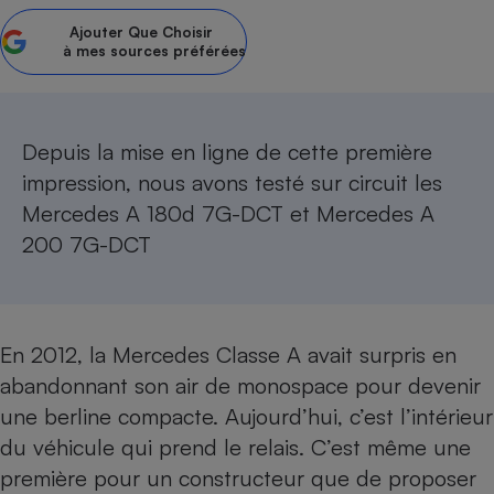
Ajouter
Que Choisir
Petit électroménager - U
Complément
à mes sources préférées
alimentaire
Mutuelle
Assurance emprunteur
Depuis la mise en ligne de cette première
impression, nous avons testé sur circuit les
Mercedes A 180d 7G-DCT
et
Mercedes A
Matelas
Champagne
bouteille
200 7G-DCT
Banque en 
Téléviseur
Antimoustique
Lave-linge
En
2012, la Mercedes Classe A
avait surpris en
abandonnant son air de monospace pour devenir
une
berline compacte
. Aujourd’hui, c’est l’intérieur
Radiateur électrique
du véhicule qui prend le relais. C’est même une
première pour un constructeur que de proposer