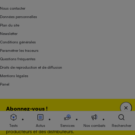
Nous contacter
Données personnelles
Plan du site
Newsletter
Conditions générales
Paramétrer les traceurs
Questions fréquentes
Droits de reproduction et de diffusion
Mentions légales
Panel
Association indépendante de l’État, des syndicats, des producteurs et des
Abonnez-vous !
distributeurs depuis 1951.
Bénéficiez d'une expertise unique tout en soutenant
une association 100 % indépendante de l'Etat, des
Tests
Actus
Services
Nos combats
Rechercher
producteurs et des distributeurs.