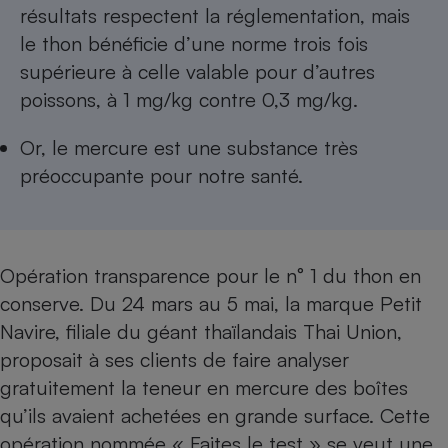
Téléphone mobile -
résultats respectent la réglementation, mais
Smartphone
le thon bénéficie d’une norme trois fois
Plaque de cuisson à
induction
supérieure à celle valable pour d’autres
poissons, à 1 mg/kg contre 0,3 mg/kg.
Or, le mercure est une substance très
Climatiseur -
Ventilateur
préoccupante pour notre santé.
Antivirus
Climatiseur -
Opération transparence pour le n° 1 du thon en
Ventilateur
conserve. Du 24 mars au 5 mai, la marque Petit
Navire, filiale du géant thaïlandais Thai Union,
proposait à ses clients de faire analyser
gratuitement la teneur en mercure des boîtes
qu’ils avaient achetées en grande surface. Cette
opération nommée « Faites le test » se veut une