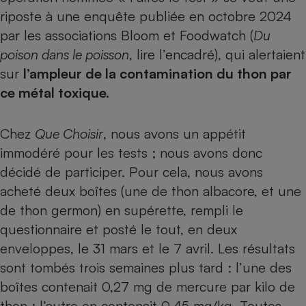
riposte à une enquête publiée en octobre 2024
Cafetière à expressos
par les associations Bloom et Foodwatch (
Du
poison dans le poisson
, lire l’encadré), qui alertaient
sur
l’ampleur de la contamination du thon par
ce métal toxique.
Chez
Que Choisir
, nous avons un appétit
immodéré pour les tests ; nous avons donc
Robot ménager
décidé de participer. Pour cela, nous avons
acheté deux boîtes (une de thon albacore, et une
de thon germon) en supérette, rempli le
questionnaire et posté le tout, en deux
enveloppes, le 31 mars et le 7 avril. Les résultats
sont tombés trois semaines plus tard : l’une des
boîtes contenait 0,27 mg de mercure par kilo de
thon ; l’autre en contenait 0,45 mg/kg. Toutes