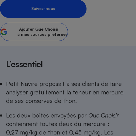
Suivez-nous
Petit électroménager - U
Complément
alimentaire
Mutuelle
Assurance emprunteur
Ajouter
Que Choisir
à mes sources préférées
Matelas
Champagne
​​​​​L’essentiel
bouteille
Banque en 
Téléviseur
Petit Navire proposait à ses clients de faire
Antimoustique
Lave-linge
analyser gratuitement la teneur en mercure
de ses conserves de thon.
Les deux boîtes envoyées par
Que Choisir
Radiateur électrique
contiennent toutes deux du mercure :
0,27 mg/kg de thon et 0,45 mg/kg. Les