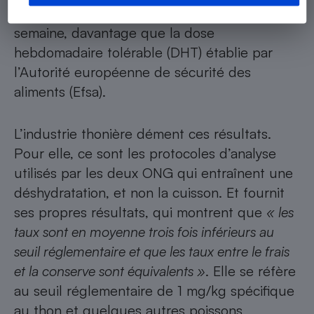
ingérerait, à raison de 100 g de thon par
semaine, davantage que la dose
hebdomadaire tolérable (DHT) établie par
l’Autorité européenne de sécurité des
aliments (Efsa).
L’industrie thonière dément ces résultats.
Pour elle, ce sont les protocoles d’analyse
utilisés par les deux ONG qui entraînent une
déshydratation, et non la cuisson. Et fournit
ses propres résultats, qui montrent que
« les
taux sont en moyenne trois fois inférieurs au
seuil réglementaire et que les taux entre le frais
et la conserve sont équivalents »
. Elle se réfère
au seuil réglementaire de 1 mg/kg spécifique
au thon et quelques autres poissons