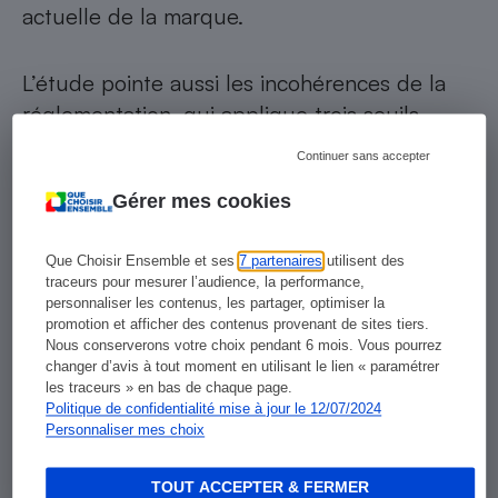
actuelle de la marque.
L’étude pointe aussi les incohérences de la
réglementation, qui applique trois seuils
différents selon les poissons. De plus, ces
Continuer sans accepter
seuils sont définis pour le thon frais, mais pas
Gérer mes cookies
pour le thon en conserve, cuit et déshydraté,
alors que ce processus augmente de fait la
Que Choisir Ensemble et ses
7 partenaires
utilisent des
concentration en mercure. D’après les deux
traceurs pour mesurer l’audience, la performance,
associations, en tenant compte de cette
personnaliser les contenus, les partager, optimiser la
promotion et afficher des contenus provenant de sites tiers.
transformation,
le mercure serait deux à
Nous conserverons votre choix pendant 6 mois. Vous pourrez
trois fois plus concentré dans le thon en
changer d’avis à tout moment en utilisant le lien « paramétrer
les traceurs » en bas de chaque page.
conserve que dans le thon frais
. Résultat,
Politique de confidentialité mise à jour le 12/07/2024
pour un thon à la limite du seuil
Personnaliser mes choix
réglementaire de 1 mg/kg, toute personne de
moins de 70 kg – a fortiori les enfants –
TOUT ACCEPTER & FERMER