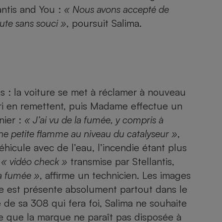
Électricité - Gaz
antis and You :
« Nous avons accepté de
oute sans souci »
, poursuit Salima.
Appareil photo
numérique
Four encastrable
s : la voiture se met à réclamer à nouveau
Lessive
ari en remettent, puis Madame effectue un
nier :
« J’ai vu de la fumée, y compris à
vu une petite flamme au niveau du catalyseur »
,
éhicule avec de l’eau, l’incendie étant plus
a
« vidéo check »
transmise par Stellantis,
Aspirateur
la fumée »
, affirme un technicien. Les images
uile est présente absolument partout dans le
de sa 308 qui fera foi, Salima ne souhaite
e que la marque ne paraît pas disposée à