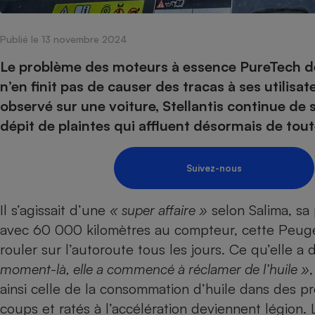
Internet
Publié le 13 novembre 2024
Gros électroménager
Téléphonie
Petit électroménager 
Le problème des moteurs à essence PureTech de
Complément
n’en finit pas de causer des tracas à ses utilisa
alimentaire
Mutuelle
observé sur une voiture, Stellantis continue d
Assurance emprunteu
dépit de plaintes qui affluent désormais de tout
Suivez-nous
Matelas
Champa
boutei
Banque 
Il s’agissait d’une
« super affaire »
selon Salima, sa
Téléviseur
avec 60 000 kilomètres au compteur, cette Peugeo
Antimoustique
Lave-linge
rouler sur l’autoroute tous les jours. Ce qu’elle a 
moment-là, elle a commencé à réclamer de l’huile »
ainsi celle de la consommation d’huile dans des pro
coups et ratés à l’accélération deviennent légion. 