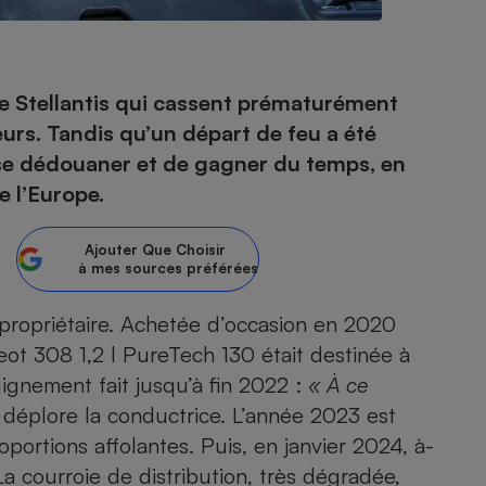
- Ustensile
 Stellantis qui cassent prématurément
Foie gras
teurs. Tandis qu’un départ de feu a été
Aide auditive
e se dédouaner et de gagner du temps, en
r
Assurance vie
e l’Europe.
Ajouter
Que Choisir
à mes sources préférées
Poêle à granulés
gne - Comment choisir une
lle de champagne
en ligne
 propriétaire. Achetée d’occasion en 2020
Ordinateur portable
t 308 1,2 l PureTech 130 était destinée à
Crème solaire
Lave-vaisselle
dignement fait jusqu’à fin 2022 :
«
À
ce
, déplore la conductrice. L’année 2023 est
portions affolantes. Puis, en janvier 2024, à-
La courroie de distribution, très dégradée,