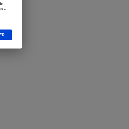
tre
en «
ER