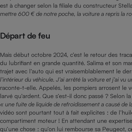
Radiateur électrique
est à changer selon la filiale du constructeur Stell
mettre 600 € de notre poche, la voiture a repris la r
Téléphone mobile -
Smartphone
Plaque de cuisson à
Départ de feu
induction
Mais début octobre 2024, c’est le retour des traca
Climatiseur -
du lubrifiant en grande quantité. Salima et son m
Ventilateur
trajet avec l’auto qui est vraisemblablement le der
l’intérieur du véhicule. J’ai arrêté la voiture et j’ai 
Antivirus
raconte-t-elle. Appelés, les pompiers arrosent le v
larvé qu’ardent. Que s’est-il donc passé ? Selon l
Climatiseur -
Ventilateur
« une fuite de liquide de refroidissement a causé de 
vidéo sont pourtant tout à fait explicites : de l’h
compartiment moteur ! En attendant une expertise 
qu’une chose : qu’on lui rembourse sa Peugeot, c