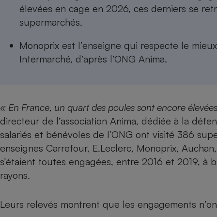
Radiateur électrique
élevées en cage en 2026, ces derniers se re
supermarchés.
Téléphone mobile -
Smartphone
Monoprix est l’enseigne qui respecte le mieux
Plaque de cuisson à
Intermarché, d’après l’ONG Anima.
induction
Climatiseur -
« En France, un quart des poules sont encore élevée
Ventilateur
directeur de l’association Anima, dédiée à la défen
salariés et bénévoles de l’ONG ont visité 386 sup
Antivirus
enseignes Carrefour, E.Leclerc, Monoprix, Auchan, 
Climatiseur -
s’étaient toutes engagées, entre 2016 et 2019, à 
Ventilateur
rayons
.
Leurs relevés montrent que les engagements n’ont