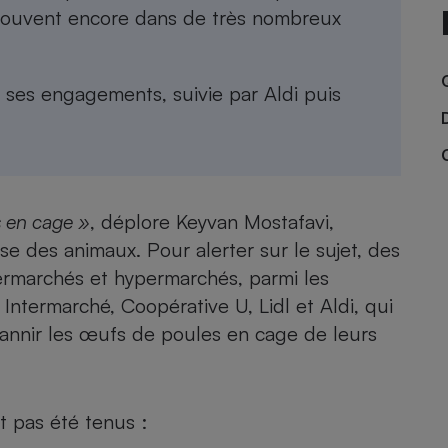
Électricité - Gaz
trouvent encore dans de très nombreux
Appareil photo
numérique
 ses engagements, suivie par Aldi puis
Four encastrable
Lessive
s en cage »
, déplore Keyvan Mostafavi,
se des animaux. Pour alerter sur le sujet, des
ermarchés et hypermarchés, parmi les
Intermarché, Coopérative U, Lidl et Aldi,
qui
Aspirateur
bannir les œufs de poules en cage de leurs
 pas été tenus :