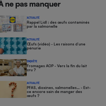
À ne pas manquer
ACTUALITÉ
Rappel Lidl : des œufs contaminés
par la salmonelle
ACTUALITÉ
Œufs (vidéo) - Les raisons d’une
pénurie
ENQUÊTE
Fromages AOP - Vers la fin du lait
cru ?
ACTUALITÉ
PFAS, dioxines, salmonelles… - Est-
ce encore sain de manger des
œufs ?