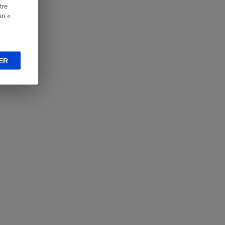
tre
en «
ER