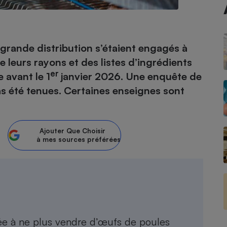
- Ustensile
 grande distribution s’étaient engagés à
Foie gras
 leurs rayons et des listes d’ingrédients
Aide auditive
er
 avant le 1
janvier 2026. Une enquête de
r
Assurance vie
s été tenues. Certaines enseignes sont
Poêle à granulés
Ajouter
Que Choisir
gne - Comment choisir une
à mes sources préférées
lle de champagne
en ligne
Ordinateur portable
Crème solaire
Lave-vaisselle
gée à ne plus vendre d’œufs de poules