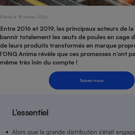
Internet
Publié le 18 février 2026
Gros électroménager
Téléphonie
Petit électroménager 
Entre 2016 et 2019, les principaux acteurs de la
Complément
bannir totalement les œufs de poules en cage de
alimentaire
Mutuelle
de leurs produits transformés en marque propre
Assurance emprunteu
l’ONG Anima révèle que ces promesses n’ont pa
même très loin du compte !
Matelas
Champa
Suivez-nous
boutei
Banque 
Téléviseur
Antimoustique
Lave-linge
L’essentiel
Alors que la grande distribution s’était enga