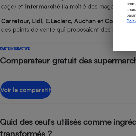
promo
cage) et
Intermarché
(la moitié des magasins visit
choix
param
Carrefour, Lidl, E.Leclerc, Auchan et Coopérati
Polit
des points de vente qui proposaient des œufs de
CARTE INTERACTIVE
Comparateur gratuit des supermarc
Voir le comparatif
Quid des œufs utilisés comme ingréd
transformés ?