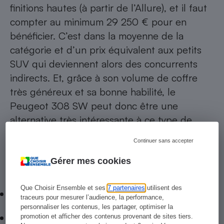
finitions hautes (à partir de l’Allure), et il faut
compter au minimum 29 250 € pour en
bénéficier. C’est dans la moyenne de la
catégorie et d’un prix équivalent aux petits
SUV qui deviennent alors des concurrents
indirects. Et, grâce à son volume de coffre
très généreux et sa bonne habilité, le
Peugeot 308 SW peut donc être une
alternative très intéressante à ce type de
véhicule plus imposant.
Continuer sans accepter
Gérer mes cookies
Les +
Que Choisir Ensemble et ses
7 partenaires
utilisent des
Volume de coffre
traceurs pour mesurer l’audience, la performance,
personnaliser les contenus, les partager, optimiser la
Ligne
promotion et afficher des contenus provenant de sites tiers.