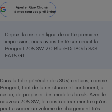
Ajouter
Que Choisir
Petit électroménager - U
Complément
à mes sources préférées
alimentaire
Mutuelle
Assurance emprunteur
Depuis la mise en ligne de cette première
impression, nous avons testé sur circuit la
Peugeot 308 SW 2.0 BlueHDi 180ch S&S
Matelas
Champagne
bouteille
EAT8 GT
Banque en 
Téléviseur
Antimoustique
Lave-linge
Dans la folie générale des
SUV
, certains, comme
Peugeot, font de la résistance et continuent, à
raison, de proposer des modèles break. Avec le
Radiateur électrique
nouveau 308 SW, le constructeur montre qu’on
peut associer un volume de chargement très