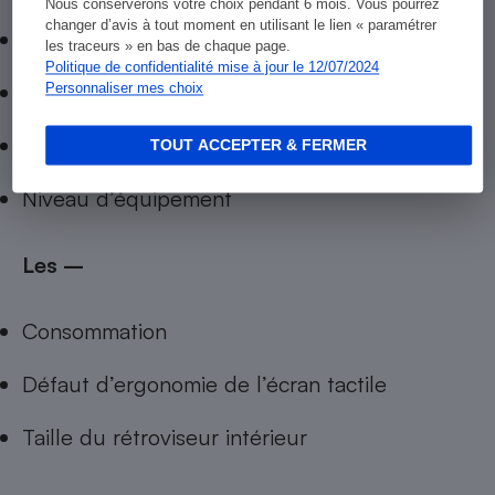
Nous conserverons votre choix pendant 6 mois. Vous pourrez
changer d’avis à tout moment en utilisant le lien « paramétrer
Confort
les traceurs » en bas de chaque page.
Politique de confidentialité mise à jour le 12/07/2024
Agrément d’utilisation
Personnaliser mes choix
Finition
TOUT ACCEPTER & FERMER
Niveau d’équipement
Les –
Consommation
Défaut d’ergonomie de l’écran tactile
Taille du rétroviseur intérieur