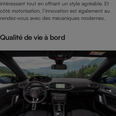
intéressant tout en offrant un style agréable. Et
Téléphone mobile -
Smartphone
côté motorisation, l’innovation est également au
Plaque de cuisson à
induction
rendez-vous avec des mécaniques modernes.
Qualité de vie à bord
Climatiseur -
Ventilateur
Antivirus
Climatiseur -
Ventilateur