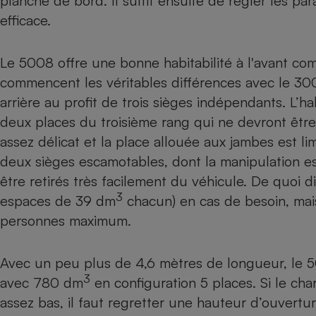
planche de bord. Il suffit ensuite de régler les par
efficace.
Le 5008 offre une bonne habitabilité à l'avant comme
commencent les véritables différences avec le 3
arrière au profit de trois sièges indépendants. L’h
deux places du troisième rang qui ne devront être
assez délicat et la place allouée aux jambes est li
deux sièges escamotables, dont la manipulation es
être retirés très facilement du véhicule. De quoi
3
espaces de 39 dm
chacun) en cas de besoin, mai
personnes maximum.
Avec un peu plus de 4,6 mètres de longueur, le 
3
avec 780 dm
en configuration 5 places. Si le cha
assez bas, il faut regretter une hauteur d’ouvertu