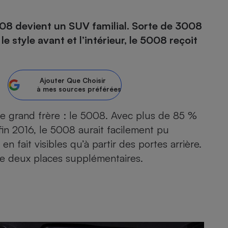
08 devient un SUV familial. Sorte de 3008
e style avant et l’intérieur, le 5008 reçoit
- Ustensile
Foie gras
Aide auditive
r
Assurance vie
Ajouter
Que Choisir
à mes sources préférées
e grand frère : le 5008. Avec plus de 85 %
fin 2016, le 5008 aurait facilement pu
Poêle à granulés
gne - Comment choisir une
lle de champagne
 fait visibles qu’à partir des portes arrière.
en ligne
de deux places supplémentaires.
Ordinateur portable
Crème solaire
Lave-vaisselle