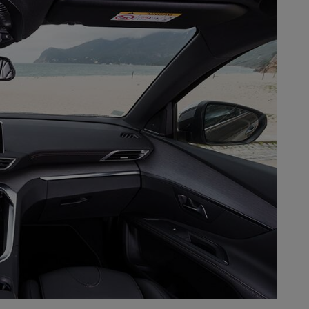
Électricité - Gaz
Appareil photo
numérique
Four encastrable
Lessive
Aspirateur