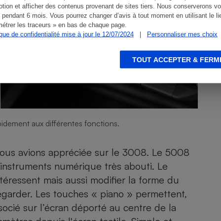
tion et afficher des contenus provenant de sites tiers. Nous conserverons vo
 pendant 6 mois. Vous pourrez changer d’avis à tout moment en utilisant le li
étrer les traceurs » en bas de chaque page.
ique de confidentialité mise à jour le 12/07/2024
|
Personnaliser mes choix
TOUT ACCEPTER & FERM
pidement aux différentes fonctions.
us avions appréciée sur le 3008. Le 5008
’instruments numérique très abouti. Le
ntéressent mais aussi modifier la forme du
 regarder. Les touches « piano » permettent,
socié sur l’écran déporté au centre de la