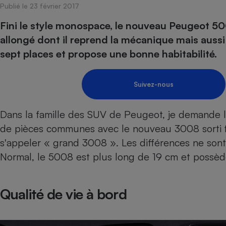
Publié le 23 février 2017
Internet
Fini le style monospace, le nouveau Peugeot 50
Gros électroménager
Téléphonie
allongé dont il reprend la mécanique mais aussi l
Petit électroménager 
sept places et propose une bonne habitabilité.
Complément
alimentaire
Mutuelle
Assurance emprunteu
Suivez-nous
Dans la famille des SUV de Peugeot, je demande l
de pièces communes avec le nouveau
Matelas
3008
sorti 
Champa
boutei
s'appeler « grand 3008 ». Les différences ne sont en
Banque 
Normal, le 5008 est plus long de 19 cm et possè
Téléviseur
Antimoustique
Lave-linge
Qualité de vie à bord