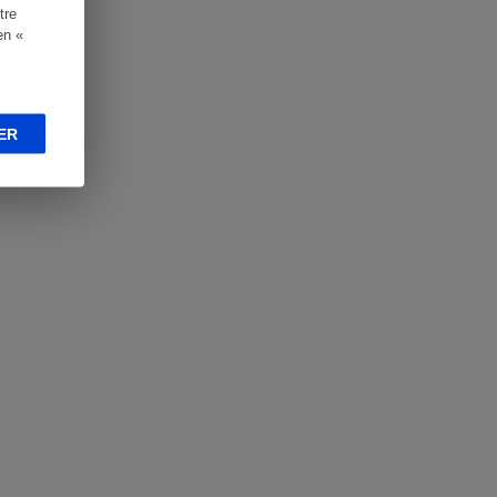
tre
en «
ER