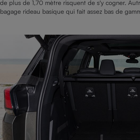
de plus de 1,70 mètre risquent de s'y cogner. Autr
bagage rideau basique qui fait assez bas de gam