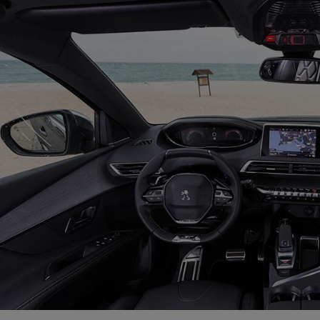
Radiateur électrique
Téléphone mobile -
Smartphone
Plaque de cuisson à
induction
Climatiseur -
Ventilateur
Antivirus
Climatiseur -
Ventilateur