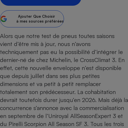
Petit électroménager - U
Complément
Ajouter
Que Choisir
alimentaire
à mes sources préférées
Mutuelle
Assurance emprunteur
Alors que notre
test de pneus toutes saisons
vient d’être mis à jour
, nous n’avons
techniquement pas eu la possibilité d’intégrer le
Matelas
Champagne
dernier-né de chez Michelin, le CrossClimat 3. En
bouteille
Banque en 
effet, cette nouvelle enveloppe n’est disponible
Téléviseur
que depuis juillet dans ses plus petites
Antimoustique
dimensions et va petit à petit remplacer
Lave-linge
totalement son prédécesseur. La cohabitation
devrait toutefois durer jusqu’en 2026. Mais déjà la
concurrence s’annonce avec la commercialisation
Radiateur électrique
en septembre de l’Uniroyal AllSeasonExpert 3 et
du Pirelli Scorpion All Season SF 3. Tous les trois