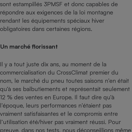
sont estampillés
3PMSF
et donc capables de
Téléphone mobile -
Smartphone
répondre aux exigences de la loi montagne
Plaque de cuisson à
induction
rendant les équipements spéciaux hiver
obligatoires dans certaines régions.
Climatiseur -
Un marché florissant
Ventilateur
Il y a tout juste dix ans, au moment de la
Antivirus
commercialisation du CrossClimat premier du
Climatiseur -
nom, le marché du pneu toutes saisons n’en était
Ventilateur
qu’à ses balbutiements et représentait seulement
12 % des ventes en Europe. Il faut dire qu’à
l’époque, leurs performances n’étaient pas
vraiment satisfaisantes et le compromis entre
l’utilisation été/hiver pas vraiment réussi. Pour
preuve, dans nos tests, nous déconseillions même