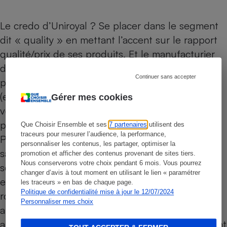
Le credo d’Uniroyal ? Se placer dans le segment
dit « quality » en mettant l’accent sur le rapport
qualité/prix de ses produits. Et le manufacturier
de se justifier en affirmant que 35 % des
Continuer sans accepter
propriétaires de voitures de plus de 7 ans
(environ 30 % du parc automobile français)
Gérer mes cookies
veulent une marque non premium. Avec comme
principaux critères de choix le prix et la sécurité.
Que Choisir Ensemble et ses
7 partenaires
utilisent des
traceurs pour mesurer l’audience, la performance,
Pour sa troisième mouture de pneu toutes
personnaliser les contenus, les partager, optimiser la
saisons, Uniroyal dit avoir renforcé la sécurité sur
promotion et afficher des contenus provenant de sites tiers.
Nous conserverons votre choix pendant 6 mois. Vous pourrez
sol mouillé avec un nouveau mélange de gomme
changer d’avis à tout moment en utilisant le lien « paramétrer
et de nouvelles sculptures de la bande de
les traceurs » en bas de chaque page.
Politique de confidentialité mise à jour le 12/07/2024
roulement favorisant l’évacuation de l’eau. Quant
Personnaliser mes choix
aux performances sur sol sec, elles seraient
améliorées, toujours selon le fabricant, notamment