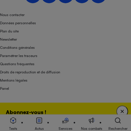
Nous contacter
Données personnelles
Plan du site
Newsletter
Conditions générales
Paramétrer les traceurs
Questions fréquentes
Droits de reproduction et de diffusion
Mentions légales
Panel
Association indépendante de l’État, des syndicats, des producteurs et des
Abonnez-vous !
distributeurs depuis 1951.
Bénéficiez d'une expertise unique tout en soutenant
une association 100 % indépendante de l'Etat, des
Tests
Actus
Services
Nos combats
Rechercher