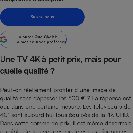
Petit électroménager - U
Complément
Suivez-nous
alimentaire
Mutuelle
Assurance emprunteur
Ajouter
Que Choisir
à mes sources préférées
Une TV 4K à petit prix, mais pour
Matelas
Champagne
bouteille
Banque en 
quelle qualité ?
Téléviseur
Antimoustique
Lave-linge
Peut-on réellement profiter d’une image de
qualité sans dépasser les 500 € ? La réponse est
oui, dans une certaine mesure. Les téléviseurs de
40" sont aujourd’hui tous équipés de la 4K UHD.
Radiateur électrique
Dans cette gamme de prix, il est même désormais
possible de trouver des modèles aux diagonales