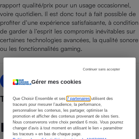
rapport qualité/prix pour un usage occasionnel,
voire quotidien. Il est donc tout à fait possible de
profiter d’une expérience satisfaisante, à condition
de garder à l’esprit les compromis inévitables sur
certaines technologies avancées, la qualité sonore
ou les fonctionnalités gaming.
Continuer sans accepter
Anne-Sophie Bedel
AB
Gérer mes cookies
Test
Que Choisir Ensemble et ses
7 partenaires
utilisent des
traceurs pour mesurer l’audience, la performance,
personnaliser les contenus, les partager, optimiser la
COMPARATIF
promotion et afficher des contenus provenant de sites tiers.
Téléviseurs
Nous conserverons votre choix pendant 6 mois. Vous pourrez
changer d’avis à tout moment en utilisant le lien « paramétrer
les traceurs » en bas de chaque page.