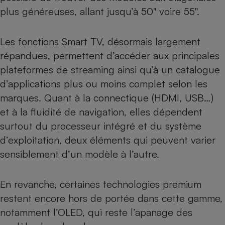
Téléphone mobile -
plus généreuses, allant jusqu’à 50" voire 55".
Smartphone
Plaque de cuisson à
induction
Les fonctions Smart TV, désormais largement
répandues, permettent d’accéder aux principales
plateformes de streaming ainsi qu’à un catalogue
Climatiseur -
d’applications plus ou moins complet selon les
Ventilateur
marques. Quant à la connectique (HDMI, USB…)
et à la fluidité de navigation, elles dépendent
Antivirus
surtout du processeur intégré et du système
Climatiseur -
d’exploitation, deux éléments qui peuvent varier
Ventilateur
sensiblement d’un modèle à l’autre.
En revanche, certaines technologies premium
restent encore hors de portée dans cette gamme,
notamment l’OLED, qui reste l’apanage des