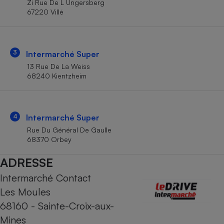
Zi Rue De L Ungersberg
Téléphone mobile -
67220 Villé
Smartphone
Plaque de cuisson à
induction
3
Intermarché Super
13 Rue De La Weiss
Climatiseur -
68240 Kientzheim
Ventilateur
Antivirus
4
Intermarché Super
Rue Du Général De Gaulle
Climatiseur -
Ventilateur
68370 Orbey
ADRESSE
Intermarché Contact
Les Moules
68160 - Sainte-Croix-aux-
Mines