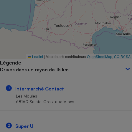
Petit électroménager - U
Complément
alimentaire
Mutuelle
Assurance emprunteur
Matelas
Leaflet
|
Map data © contributeurs
OpenStreetMap
,
CC-BY-SA
Champagne
Légende
bouteille
Banque en 
Drives dans un rayon de 15 km
Téléviseur
Antimoustique
Lave-linge
1
Intermarché Contact
Les Moules
68160 Sainte-Croix-aux-Mines
Radiateur électrique
2
Super U