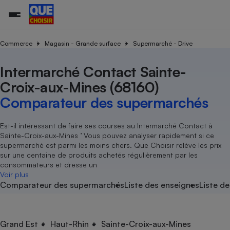
Commerce
Magasin - Grande surface
Supermarché - Drive
Intermarché Contact Sainte-
Additifs a
Comparate
Comparatif
Comparateu
Comparatif
Comparateu
Comparatif
Comparati
Substances
Toutes les actualités
Tous les services
Tous nos combats
L’association
Organismes de défense 
Train
supermarc
cosmétiqu
Croix-aux-Mines (68160)
Comparateu
Achat - Vente - Travaux
Démarche administrative
Enquêtes
Nos actions
Nos missions
Système judiciaire
Transport aérien
gratuit
Comparateur des supermarchés
Copropriété
Famille
Guides d'achat
Nos grandes victoires
Notre méthodologie
Location
Senior
Comparateu
Comparate
Comparati
Comparatif
Comparate
Comparatif
Comparatif
Est-il intéressant de faire ses courses au Intermarché Contact à
Conseils
Les billets de la présidente
Notre financement
supermarc
électrique
Sainte-Croix-aux-Mines ’ Vous pouvez analyser rapidement si ce
Service marchand
Magasin - Grande surfac
Sport
Soumettre un litige
Brèves
Nos associations locales
Nos partenaires
supermarché est parmi les moins chers. Que Choisir relève les prix
Air
Marketing - Fidélisation
Vacances - Tourisme
Lettres types
sur une centaine de produits achetés régulièrement par les
Nous rejoindre
Nous rejoindre
Déchet
consommateurs et dresse un
Méthode de vente - Abu
Rencontrer une association locale
Comparate
Comparatif
Comparatif
Comparatif
Comparatif
Voir plus
En savoir plus sur Que Choisir Ensemble
Eau
Comparateur des supermarchés
Liste des enseignes
Liste de
s
Agriculture
Achat - Vente - Location
Energie
Nutrition
Assurance auto
-nous ?
Produit alimentaire
Carburant
Comparati
Comparati
Comparati
Comparate
Grand Est
Haut-Rhin
Sainte-Croix-aux-Mines