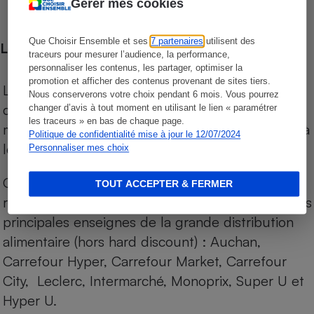
Gérer mes cookies
Que Choisir Ensemble et ses
7 partenaires
utilisent des
Les comparaisons de prix
traceurs pour mesurer l’audience, la performance,
personnaliser les contenus, les partager, optimiser la
promotion et afficher des contenus provenant de sites tiers.
Les comparaisons sont réalisées sur l’ensemble
Nous conserverons votre choix pendant 6 mois. Vous pourrez
des produits des magasins. Les produits de
changer d’avis à tout moment en utilisant le lien « paramétrer
les traceurs » en bas de chaque page.
marques de distributeurs (MDD) sont comparés à
Politique de confidentialité mise à jour le 12/07/2024
leurs équivalents chez leurs concurrents.
Personnaliser mes choix
Chaque jour, les prix de tous les produits sont
TOUT ACCEPTER & FERMER
relevés par Internet, sur les services drives (1) des
principales enseignes de la grande distribution
alimentaire (hors hard discount) : Auchan,
Carrefour Hyper, Carrefour Market, Carrefour
City, Leclerc, Intermarché, Monoprix, Super U et
Hyper U.