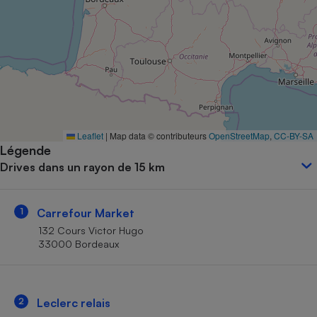
Petit électroménager - U
Complément
alimentaire
Mutuelle
Assurance emprunteur
Matelas
Leaflet
|
Map data © contributeurs
OpenStreetMap
,
CC-BY-SA
Champagne
Légende
bouteille
Banque en 
Drives dans un rayon de 15 km
Téléviseur
Antimoustique
Lave-linge
1
Carrefour Market
132 Cours Victor Hugo
33000 Bordeaux
Radiateur électrique
2
Leclerc relais