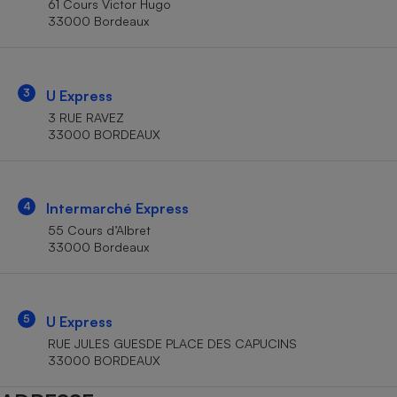
61 Cours Victor Hugo
Téléphone mobile -
33000 Bordeaux
Smartphone
Plaque de cuisson à
induction
3
U Express
3 RUE RAVEZ
Climatiseur -
33000 BORDEAUX
Ventilateur
Antivirus
4
Intermarché Express
55 Cours d’Albret
Climatiseur -
Ventilateur
33000 Bordeaux
5
U Express
RUE JULES GUESDE PLACE DES CAPUCINS
33000 BORDEAUX