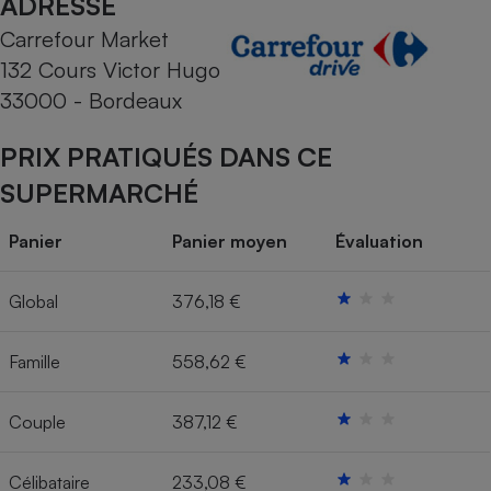
ADRESSE
Carrefour Market
Cafetière à expressos
132 Cours Victor Hugo
33000 - Bordeaux
PRIX PRATIQUÉS DANS CE
SUPERMARCHÉ
Panier
Panier moyen
Évaluation
Robot ménager
Global
376,18 €
Famille
558,62 €
Couple
387,12 €
Célibataire
233,08 €