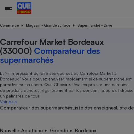
Commerce
Magasin - Grande surface
Supermarché - Drive
Carrefour Market Bordeaux
Additifs a
Comparate
Comparatif
Comparateu
Comparatif
Comparateu
Comparatif
Comparati
Substances
Toutes les actualités
Tous les services
Tous nos combats
L’association
Organismes de défense 
Train
supermarc
cosmétiqu
(33000)
Comparateur des
Comparateu
Achat - Vente - Travaux
Démarche administrative
Enquêtes
Nos actions
Nos missions
Système judiciaire
Transport aérien
gratuit
supermarchés
Copropriété
Famille
Guides d'achat
Nos grandes victoires
Notre méthodologie
Location
Senior
Comparateu
Comparate
Comparati
Comparatif
Comparate
Comparatif
Comparatif
Est-il intéressant de faire ses courses au Carrefour Market à
Conseils
Les billets de la présidente
Notre financement
supermarc
électrique
Bordeaux ’ Vous pouvez analyser rapidement si ce supermarché est
Service marchand
Magasin - Grande surfac
Sport
Soumettre un litige
Brèves
Nos associations locales
Nos partenaires
parmi les moins chers. Que Choisir relève les prix sur une centaine
Air
Marketing - Fidélisation
Vacances - Tourisme
Lettres types
de produits achetés régulièrement par les consommateurs et dresse
Nous rejoindre
Nous rejoindre
Déchet
un palmarès de tous
Méthode de vente - Abu
Rencontrer une association locale
Comparate
Comparatif
Comparatif
Comparatif
Comparatif
Voir plus
En savoir plus sur Que Choisir Ensemble
Eau
Comparateur des supermarchés
Liste des enseignes
Liste de
s
Agriculture
Achat - Vente - Location
Energie
Nutrition
Assurance auto
-nous ?
Produit alimentaire
Carburant
Comparati
Comparati
Comparati
Comparate
Nouvelle-Aquitaine
Gironde
Bordeaux