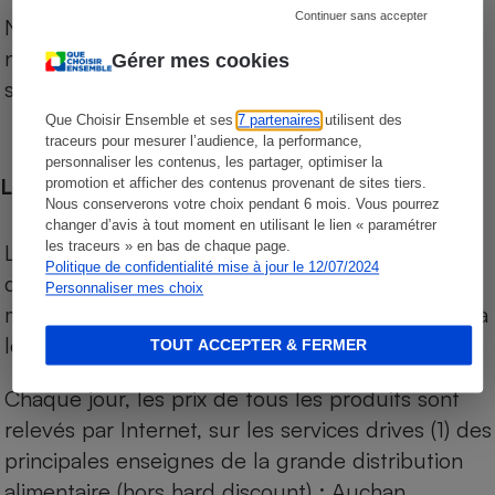
Continuer sans accepter
Notre comparateur de supermarchés propose le
niveau de prix des supermarchés, géolocalisés
Gérer mes cookies
sur le territoire français.
Que Choisir Ensemble et ses
7 partenaires
utilisent des
traceurs pour mesurer l’audience, la performance,
personnaliser les contenus, les partager, optimiser la
Les comparaisons de prix
promotion et afficher des contenus provenant de sites tiers.
Nous conserverons votre choix pendant 6 mois. Vous pourrez
changer d’avis à tout moment en utilisant le lien « paramétrer
les traceurs » en bas de chaque page.
Les comparaisons sont réalisées sur l’ensemble
Politique de confidentialité mise à jour le 12/07/2024
des produits des magasins. Les produits de
Personnaliser mes choix
marques de distributeurs (MDD) sont comparés à
leurs équivalents chez leurs concurrents.
TOUT ACCEPTER & FERMER
Chaque jour, les prix de tous les produits sont
relevés par Internet, sur les services drives (1) des
principales enseignes de la grande distribution
alimentaire (hors hard discount) : Auchan,