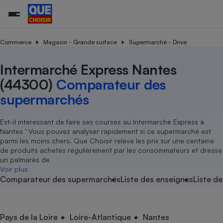
Commerce
Magasin - Grande surface
Supermarché - Drive
Intermarché Express Nantes
Additifs a
Comparate
Comparatif
Comparateu
Comparatif
Comparateu
Comparatif
Comparati
Substances
Toutes les actualités
Tous les services
Tous nos combats
L’association
Organismes de défense 
Train
supermarc
cosmétiqu
(44300)
Comparateur des
Comparateu
Achat - Vente - Travaux
Démarche administrative
Enquêtes
Nos actions
Nos missions
Système judiciaire
Transport aérien
gratuit
supermarchés
Copropriété
Famille
Guides d'achat
Nos grandes victoires
Notre méthodologie
Location
Senior
Comparateu
Comparate
Comparati
Comparatif
Comparate
Comparatif
Comparatif
Est-il intéressant de faire ses courses au Intermarché Express à
Conseils
Les billets de la présidente
Notre financement
supermarc
électrique
Nantes ’ Vous pouvez analyser rapidement si ce supermarché est
Service marchand
Magasin - Grande surfac
Sport
Soumettre un litige
Brèves
Nos associations locales
Nos partenaires
parmi les moins chers. Que Choisir relève les prix sur une centaine
Air
Marketing - Fidélisation
Vacances - Tourisme
Lettres types
de produits achetés régulièrement par les consommateurs et dresse
Nous rejoindre
Nous rejoindre
Déchet
un palmarès de
Méthode de vente - Abu
Rencontrer une association locale
Comparate
Comparatif
Comparatif
Comparatif
Comparatif
Voir plus
En savoir plus sur Que Choisir Ensemble
Eau
Comparateur des supermarchés
Liste des enseignes
Liste de
s
Agriculture
Achat - Vente - Location
Energie
Nutrition
Assurance auto
-nous ?
Produit alimentaire
Carburant
Comparati
Comparati
Comparati
Comparate
Pays de la Loire
Loire-Atlantique
Nantes