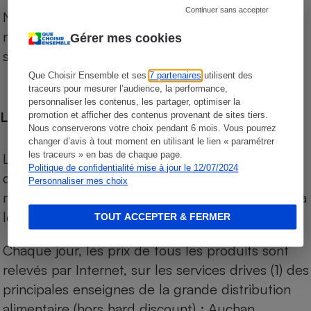
Continuer sans accepter
Notre comparateur de supermarchés propose le
niveau de prix des supermarchés, géolocalisés
Gérer mes cookies
sur le territoire français.
Que Choisir Ensemble et ses
7 partenaires
utilisent des
traceurs pour mesurer l’audience, la performance,
personnaliser les contenus, les partager, optimiser la
Les comparaisons de prix
promotion et afficher des contenus provenant de sites tiers.
Nous conserverons votre choix pendant 6 mois. Vous pourrez
changer d’avis à tout moment en utilisant le lien « paramétrer
les traceurs » en bas de chaque page.
Les comparaisons sont réalisées sur l’ensemble
Politique de confidentialité mise à jour le 12/07/2024
des produits des magasins. Les produits de
Personnaliser mes choix
marques de distributeurs (MDD) sont comparés à
leurs équivalents chez leurs concurrents.
TOUT ACCEPTER & FERMER
Chaque jour, les prix de tous les produits sont
relevés par Internet, sur les services drives (1) des
principales enseignes de la grande distribution
alimentaire (hors hard discount) : Auchan,