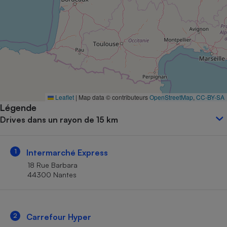
Petit électroménager - U
Complément
alimentaire
Mutuelle
Assurance emprunteur
Matelas
Leaflet
|
Map data © contributeurs
OpenStreetMap
,
CC-BY-SA
Champagne
Légende
bouteille
Banque en 
Drives dans un rayon de 15 km
Téléviseur
Antimoustique
Lave-linge
1
Intermarché Express
18 Rue Barbara
44300 Nantes
Radiateur électrique
2
Carrefour Hyper