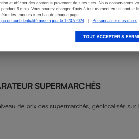
tion et afficher des contenus provenant de sites tiers. Nous conserverons vo
 pendant 6 mois. Vous pourrez changer d’avis à tout moment en utilisant le li
étrer les traceurs » en bas de chaque page.
ique de confidentialité mise à jour le 12/07/2024
|
Personnaliser mes choix
TOUT ACCEPTER & FERM
ARATEUR SUPERMARCHÉS
au de prix des supermarchés, géolocalisés sur le 