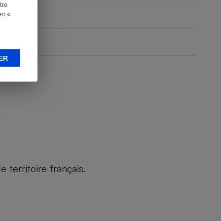
tre
en «
ER
territoire français.