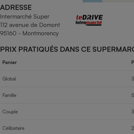
Radiateur électrique
ADRESSE
Intermarché Super
Téléphone mobile -
112 avenue de Domont
Smartphone
Plaque de cuisson à
95160 - Montmorency
induction
PRIX PRATIQUÉS DANS CE SUPERMAR
Climatiseur -
Panier
P
Ventilateur
Global
3
Antivirus
Famille
5
Climatiseur -
Ventilateur
Couple
3
Célibataire
2