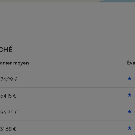
Électricité - Gaz
Appareil photo
numérique
Four encastrable
CHÉ
Lessive
anier moyen
Éva
74,29 €
54,15 €
Aspirateur
86,35 €
31,68 €