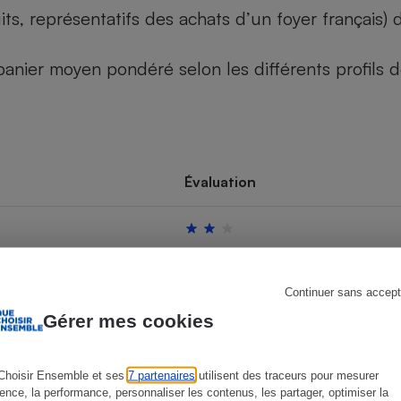
its, représentatifs des achats d’un foyer français
u panier moyen pondéré selon les différents profils
s
Réfrigérateur
Évaluation
Continuer sans accept
Gérer mes cookies
Choisir Ensemble et ses
7 partenaires
utilisent des traceurs pour mesurer
ience, la performance, personnaliser les contenus, les partager, optimiser la