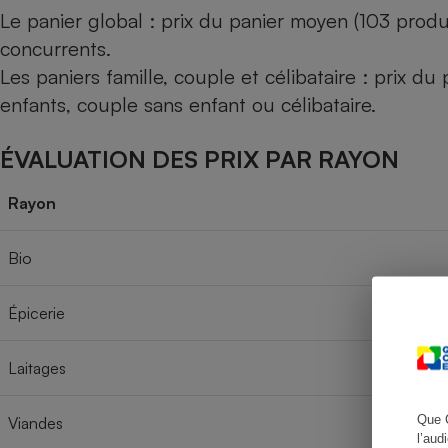
Le panier global : prix du panier moyen (103 produ
concurrents.
Les paniers famille, couple et célibataire : prix d
Cafetière à expresso
enfants, couple sans enfant ou célibataire.
ÉVALUATION DES PRIX PAR RAYON
Rayon
Bio
Robot ménager
Épicerie
Laitages
Que 
Viandes
l’aud