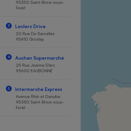
95350 Saint-Brice-sous-
Internet
Forêt
Gros électroménager
Téléphonie
3
Leclerc Drive
Petit électroménager 
Complément
20 Rue De Sarcelles
alimentaire
95410 Groslay
Mutuelle
Assurance emprunteu
4
Auchan Supermarché
25 Rue Jeanne D’arc
95600 EAUBONNE
Matelas
Champa
boutei
Banque 
5
Intermarché Express
Téléviseur
Avenue Rhin et Danube
Antimoustique
95350 Saint-Brice-sous-
Lave-linge
Forêt