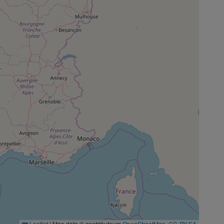
Leaflet
|
Map data © contributeurs
OpenStreetMap
,
CC-BY-SA