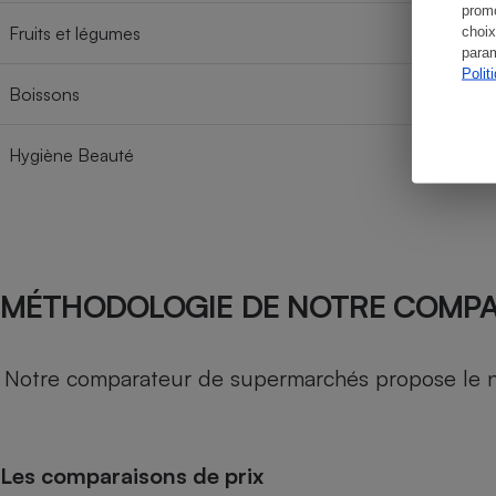
promo
Fruits et légumes
choix
param
Polit
Boissons
Hygiène Beauté
MÉTHODOLOGIE DE NOTRE COMP
Notre comparateur de supermarchés propose le nive
Les comparaisons de prix