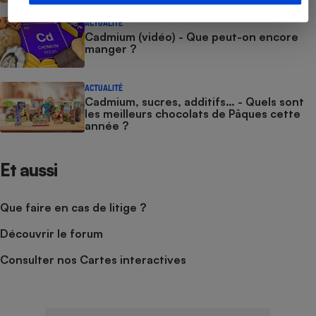
ACTUALITÉ
Cadmium (vidéo) - Que peut-on encore
manger ?
ACTUALITÉ
Cadmium, sucres, additifs… - Quels sont
les meilleurs chocolats de Pâques cette
année ?
Et aussi
Que faire en cas de litige ?
Découvrir le forum
Consulter nos Cartes interactives