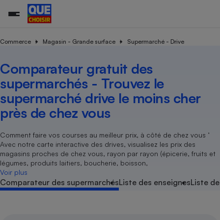
Commerce
Magasin - Grande surface
Supermarché - Drive
Comparateur gratuit des
Additifs a
Comparate
Comparatif
Comparateu
Comparatif
Comparateu
Comparatif
Comparati
Substances
Toutes les actualités
Tous les services
Tous nos combats
L’association
Organismes de défense 
Train
supermarc
cosmétiqu
supermarchés - Trouvez le
Comparateu
Achat - Vente - Travaux
Démarche administrative
Enquêtes
Nos actions
Nos missions
Système judiciaire
Transport aérien
gratuit
supermarché drive le moins cher
Copropriété
Famille
Guides d'achat
Nos grandes victoires
Notre méthodologie
près de chez vous
Location
Senior
Comparateu
Comparate
Comparati
Comparatif
Comparate
Comparatif
Comparatif
Conseils
Les billets de la présidente
Notre financement
supermarc
électrique
Service marchand
Magasin - Grande surfac
Sport
Soumettre un litige
Comment faire vos courses au meilleur prix, à côté de chez vous ’
Brèves
Nos associations locales
Nos partenaires
Air
Avec notre carte interactive des drives, visualisez les prix des
Marketing - Fidélisation
Vacances - Tourisme
Lettres types
Nous rejoindre
Nous rejoindre
magasins proches de chez vous, rayon par rayon (épicerie, fruits et
Déchet
légumes, produits laitiers, boucherie, boisson,
Méthode de vente - Abu
Rencontrer une association locale
Comparate
Comparatif
Comparatif
Comparatif
Comparatif
En savoir plus sur Que Choisir Ensemble
Voir plus
Eau
s
Agriculture
Achat - Vente - Location
Comparateur des supermarchés
Liste des enseignes
Liste de
Energie
Nutrition
Assurance auto
-nous ?
Produit alimentaire
Carburant
Comparati
Comparati
Comparati
Comparate