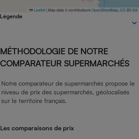
Téléphone mobile -
Smartphone
Leaflet
|
Map data © contributeurs
OpenStreetMap
,
CC-BY-SA
Plaque de cuisson à
Légende
induction
Climatiseur -
MÉTHODOLOGIE DE NOTRE
Ventilateur
COMPARATEUR SUPERMARCHÉS
Antivirus
Climatiseur -
Notre comparateur de supermarchés propose le
Ventilateur
niveau de prix des supermarchés, géolocalisés
sur le territoire français.
Les comparaisons de prix