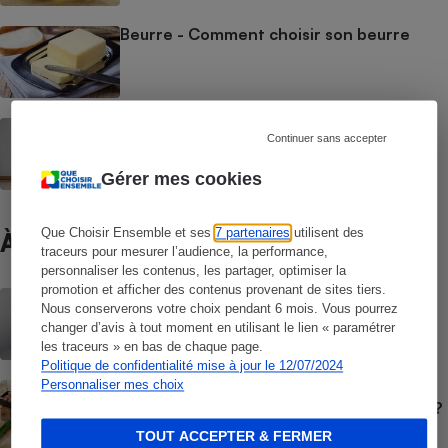
Beurre - Comment choisir son beurre
Aliments pour chats - Bien nourrir son
Continuer sans accepter
chat
Gérer mes cookies
Que Choisir Ensemble et ses
7 partenaires
utilisent des
À ne pas manquer
traceurs pour mesurer l’audience, la performance,
personnaliser les contenus, les partager, optimiser la
promotion et afficher des contenus provenant de sites tiers.
BRÈVE
Nous conserverons votre choix pendant 6 mois. Vous pourrez
Palmarès des supermarchés - Les
changer d’avis à tout moment en utilisant le lien « paramétrer
enseignes les moins chères en juin 2026
les traceurs » en bas de chaque page.
Politique de confidentialité mise à jour le 12/07/2024
Personnaliser mes choix
GUIDE D'ACHAT
Jambon blanc - Quel jambon cuit choisir ?
TOUT ACCEPTER & FERMER