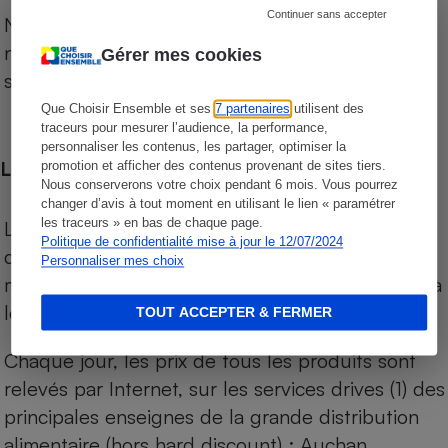
Continuer sans accepter
Notre comparateur de supermarchés propose le
niveau de prix des supermarchés, géolocalisés
Gérer mes cookies
sur le territoire français.
Que Choisir Ensemble et ses
7 partenaires
utilisent des
traceurs pour mesurer l’audience, la performance,
personnaliser les contenus, les partager, optimiser la
Les comparaisons de prix
promotion et afficher des contenus provenant de sites tiers.
Nous conserverons votre choix pendant 6 mois. Vous pourrez
changer d’avis à tout moment en utilisant le lien « paramétrer
les traceurs » en bas de chaque page.
Les comparaisons sont réalisées sur l’ensemble
Politique de confidentialité mise à jour le 12/07/2024
des produits des magasins. Les produits de
Personnaliser mes choix
marques de distributeurs (MDD) sont comparés à
leurs équivalents chez leurs concurrents.
TOUT ACCEPTER & FERMER
Chaque jour, les prix de tous les produits sont
relevés par Internet, sur les services drives (1) des
principales enseignes de la grande distribution
alimentaire (hors hard discount) : Auchan,