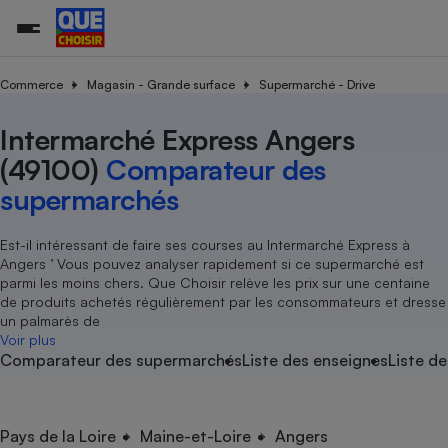
Commerce
Magasin - Grande surface
Supermarché - Drive
Intermarché Express Angers
Additifs a
Comparate
Comparatif
Comparateu
Comparatif
Comparateu
Comparatif
Comparati
Substances
Toutes les actualités
Tous les services
Tous nos combats
L’association
Organismes de défense 
Train
supermarc
cosmétiqu
(49100)
Comparateur des
Comparateu
Achat - Vente - Travaux
Démarche administrative
Enquêtes
Nos actions
Nos missions
Système judiciaire
Transport aérien
gratuit
supermarchés
Copropriété
Famille
Guides d'achat
Nos grandes victoires
Notre méthodologie
Location
Senior
Comparateu
Comparate
Comparati
Comparatif
Comparate
Comparatif
Comparatif
Est-il intéressant de faire ses courses au Intermarché Express à
Conseils
Les billets de la présidente
Notre financement
supermarc
électrique
Angers ’ Vous pouvez analyser rapidement si ce supermarché est
Service marchand
Magasin - Grande surfac
Sport
Soumettre un litige
Brèves
Nos associations locales
Nos partenaires
parmi les moins chers. Que Choisir relève les prix sur une centaine
Air
Marketing - Fidélisation
Vacances - Tourisme
Lettres types
de produits achetés régulièrement par les consommateurs et dresse
Nous rejoindre
Nous rejoindre
Déchet
un palmarès de
Méthode de vente - Abu
Rencontrer une association locale
Comparate
Comparatif
Comparatif
Comparatif
Comparatif
Voir plus
En savoir plus sur Que Choisir Ensemble
Eau
Comparateur des supermarchés
Liste des enseignes
Liste de
s
Agriculture
Achat - Vente - Location
Energie
Nutrition
Assurance auto
-nous ?
Produit alimentaire
Carburant
Comparati
Comparati
Comparati
Comparate
Pays de la Loire
Maine-et-Loire
Angers