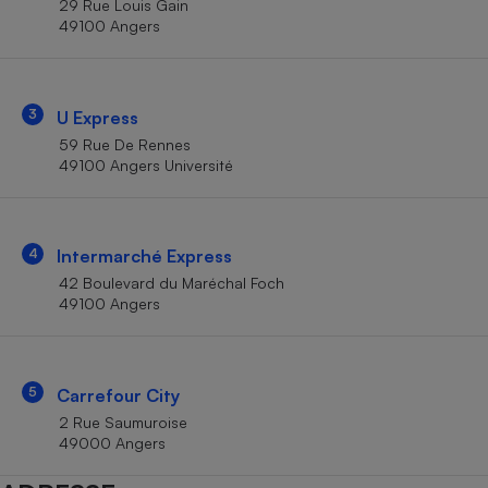
29 Rue Louis Gain
Téléphone mobile -
49100 Angers
Smartphone
Plaque de cuisson à
induction
3
U Express
59 Rue De Rennes
Climatiseur -
49100 Angers Université
Ventilateur
Antivirus
4
Intermarché Express
42 Boulevard du Maréchal Foch
Climatiseur -
Ventilateur
49100 Angers
5
Carrefour City
2 Rue Saumuroise
49000 Angers