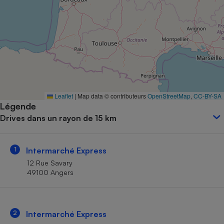
Petit électroménager - U
Complément
alimentaire
Mutuelle
Assurance emprunteur
Matelas
Leaflet
|
Map data © contributeurs
OpenStreetMap
,
CC-BY-SA
Champagne
Légende
bouteille
Banque en 
Drives dans un rayon de 15 km
Téléviseur
Antimoustique
Lave-linge
1
Intermarché Express
12 Rue Savary
49100 Angers
Radiateur électrique
2
Intermarché Express