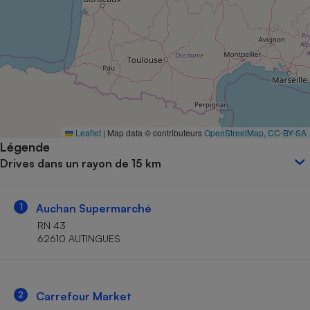
Petit électroménager - U
Complément
alimentaire
Mutuelle
Assurance emprunteur
Matelas
Leaflet
|
Map data © contributeurs
OpenStreetMap
,
CC-BY-SA
Champagne
Légende
bouteille
Banque en 
Drives dans un rayon de 15 km
Téléviseur
Antimoustique
Lave-linge
1
Auchan Supermarché
RN 43
62610 AUTINGUES
Radiateur électrique
2
Carrefour Market