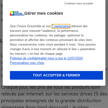
Continuer sans accepter
Notre comparateur de supermarchés propose le
niveau de prix des supermarchés, géolocalisés
Gérer mes cookies
sur le territoire français.
Que Choisir Ensemble et ses
7 partenaires
utilisent des
traceurs pour mesurer l’audience, la performance,
personnaliser les contenus, les partager, optimiser la
Les comparaisons de prix
promotion et afficher des contenus provenant de sites tiers.
Nous conserverons votre choix pendant 6 mois. Vous pourrez
changer d’avis à tout moment en utilisant le lien « paramétrer
les traceurs » en bas de chaque page.
Les comparaisons sont réalisées sur l’ensemble
Politique de confidentialité mise à jour le 12/07/2024
des produits des magasins. Les produits de
Personnaliser mes choix
marques de distributeurs (MDD) sont comparés à
leurs équivalents chez leurs concurrents.
TOUT ACCEPTER & FERMER
Chaque jour, les prix de tous les produits sont
relevés par Internet, sur les services drives (1) des
principales enseignes de la grande distribution
alimentaire (hors hard discount) : Auchan,