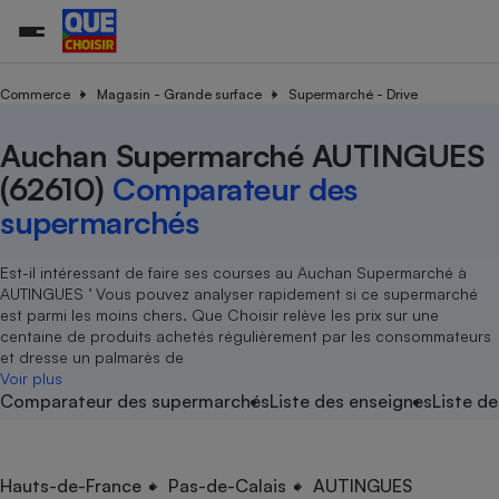
Commerce
Magasin - Grande surface
Supermarché - Drive
Auchan Supermarché AUTINGUES
Additifs a
Comparate
Comparatif
Comparateu
Comparatif
Comparateu
Comparatif
Comparati
Substances
Toutes les actualités
Tous les services
Tous nos combats
L’association
Organismes de défense 
Train
supermarc
cosmétiqu
(62610)
Comparateur des
Comparateu
Achat - Vente - Travaux
Démarche administrative
Enquêtes
Nos actions
Nos missions
Système judiciaire
Transport aérien
gratuit
supermarchés
Copropriété
Famille
Guides d'achat
Nos grandes victoires
Notre méthodologie
Location
Senior
Comparateu
Comparate
Comparati
Comparatif
Comparate
Comparatif
Comparatif
Est-il intéressant de faire ses courses au Auchan Supermarché à
Conseils
Les billets de la présidente
Notre financement
supermarc
électrique
AUTINGUES ’ Vous pouvez analyser rapidement si ce supermarché
Service marchand
Magasin - Grande surfac
Sport
Soumettre un litige
Brèves
Nos associations locales
Nos partenaires
est parmi les moins chers. Que Choisir relève les prix sur une
Air
Marketing - Fidélisation
Vacances - Tourisme
Lettres types
centaine de produits achetés régulièrement par les consommateurs
Nous rejoindre
Nous rejoindre
Déchet
et dresse un palmarès de
Méthode de vente - Abu
Rencontrer une association locale
Comparate
Comparatif
Comparatif
Comparatif
Comparatif
Voir plus
En savoir plus sur Que Choisir Ensemble
Eau
Comparateur des supermarchés
Liste des enseignes
Liste de
s
Agriculture
Achat - Vente - Location
Energie
Nutrition
Assurance auto
-nous ?
Produit alimentaire
Carburant
Comparati
Comparati
Comparati
Comparate
Hauts-de-France
Pas-de-Calais
AUTINGUES