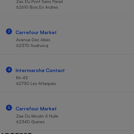
Zac Du Pont Sans Pareil
Téléphone mobile -
62610 Bois En Ardres
Smartphone
Plaque de cuisson à
induction
3
Carrefour Market
Avenue Des Alliés
Climatiseur -
62370 Audruicq
Ventilateur
Antivirus
4
Intermarché Contact
Rn 43
Climatiseur -
Ventilateur
62730 Les Attaques
5
Carrefour Market
Zae Du Moulin À Huile
62340 Guines