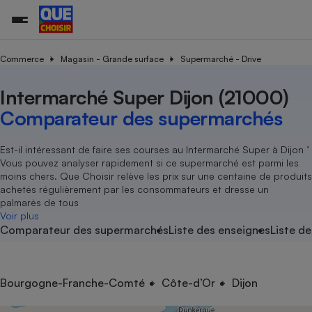
Commerce
Magasin - Grande surface
Supermarché - Drive
Intermarché Super Dijon (21000)
Additifs a
Comparate
Comparatif
Comparateu
Comparatif
Comparateu
Comparatif
Comparati
Substances
Toutes les actualités
Tous les services
Tous nos combats
L’association
Organismes de défense 
Train
supermarc
cosmétiqu
Comparateur des supermarchés
Comparateu
Achat - Vente - Travaux
Démarche administrative
Enquêtes
Nos actions
Nos missions
Système judiciaire
Transport aérien
gratuit
Copropriété
Famille
Guides d'achat
Nos grandes victoires
Notre méthodologie
Est-il intéressant de faire ses courses au Intermarché Super à Dijon ’
Location
Senior
Vous pouvez analyser rapidement si ce supermarché est parmi les
Comparateu
Comparate
Comparati
Comparatif
Comparate
Comparatif
Comparatif
Conseils
Les billets de la présidente
Notre financement
moins chers. Que Choisir relève les prix sur une centaine de produits
supermarc
électrique
Service marchand
Magasin - Grande surfac
Sport
Soumettre un litige
achetés régulièrement par les consommateurs et dresse un
Brèves
Nos associations locales
Nos partenaires
Air
palmarès de tous
Marketing - Fidélisation
Vacances - Tourisme
Lettres types
Voir plus
Nous rejoindre
Nous rejoindre
Déchet
Comparateur des supermarchés
Liste des enseignes
Liste de
Méthode de vente - Abu
Rencontrer une association locale
Comparate
Comparatif
Comparatif
Comparatif
Comparatif
En savoir plus sur Que Choisir Ensemble
Eau
s
Agriculture
Achat - Vente - Location
Energie
Nutrition
Assurance auto
Bourgogne-Franche-Comté
Côte-d’Or
Dijon
-nous ?
Produit alimentaire
Carburant
Comparati
Comparati
Comparati
Comparate