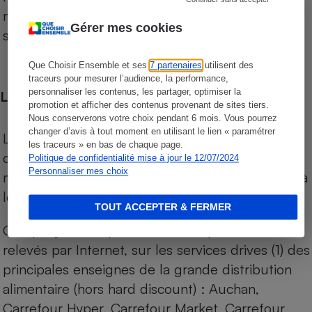
niveau de prix des supermarchés, géolocalisés
Gérer mes cookies
sur le territoire français.
Que Choisir Ensemble et ses
7 partenaires
utilisent des
traceurs pour mesurer l’audience, la performance,
personnaliser les contenus, les partager, optimiser la
Les comparaisons de prix
promotion et afficher des contenus provenant de sites tiers.
Nous conserverons votre choix pendant 6 mois. Vous pourrez
changer d’avis à tout moment en utilisant le lien « paramétrer
Les comparaisons sont réalisées sur l’ensemble
les traceurs » en bas de chaque page.
des produits des magasins. Les produits de
Politique de confidentialité mise à jour le 12/07/2024
Personnaliser mes choix
marques de distributeurs (MDD) sont comparés à
leurs équivalents chez leurs concurrents.
TOUT ACCEPTER & FERMER
Chaque jour, les prix de tous les produits sont
relevés par Internet, sur les services drives (1) des
principales enseignes de la grande distribution
alimentaire (hors hard discount) : Auchan,
Carrefour Hyper, Carrefour Market, Carrefour