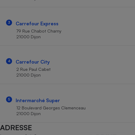
Téléphone mobile -
Smartphone
Plaque de cuisson à
induction
3
Carrefour Express
79 Rue Chabot Charny
21000 Dijon
Climatiseur -
Ventilateur
4
Carrefour City
Antivirus
2 Rue Paul Cabet
21000 Dijon
Climatiseur -
Ventilateur
5
Intermarché Super
12 Boulevard Georges Clemenceau
21000 Dijon
ADRESSE