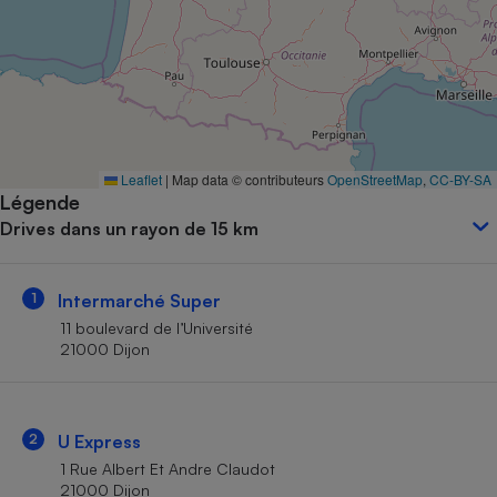
Petit électroménager - U
Complément
alimentaire
Mutuelle
Assurance emprunteur
Leaflet
|
Map data © contributeurs
OpenStreetMap
,
CC-BY-SA
Légende
Matelas
Champagne
Drives dans un rayon de 15 km
bouteille
Banque en 
Téléviseur
1
Intermarché Super
Antimoustique
Lave-linge
11 boulevard de l’Université
21000 Dijon
Radiateur électrique
2
U Express
1 Rue Albert Et Andre Claudot
21000 Dijon