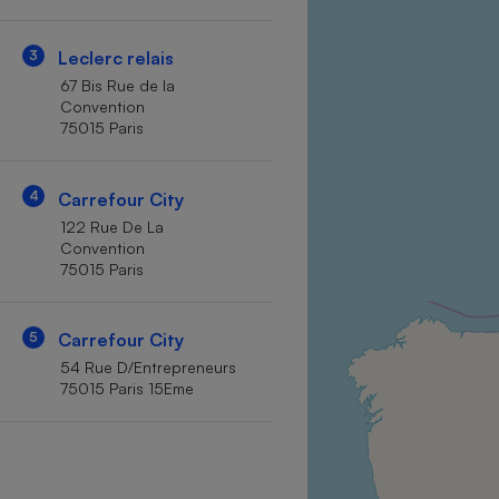
Internet
3
Leclerc relais
Gros électroménager
Téléphonie
67 Bis Rue de la
Petit électroménager 
Convention
Complément
75015 Paris
alimentaire
Mutuelle
Assurance emprunteu
4
Carrefour City
122 Rue De La
Convention
75015 Paris
Matelas
Champa
boutei
Banque 
5
Carrefour City
Téléviseur
54 Rue D/Entrepreneurs
Antimoustique
75015 Paris 15Eme
Lave-linge