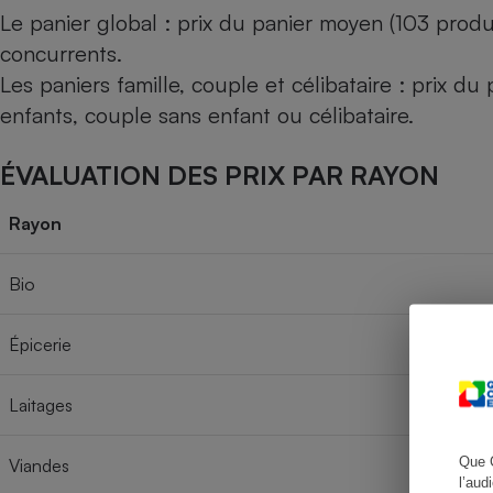
Le panier global : prix du panier moyen (103 produ
concurrents.
Les paniers famille, couple et célibataire : prix d
Cafetière à expresso
enfants, couple sans enfant ou célibataire.
ÉVALUATION DES PRIX PAR RAYON
Rayon
Bio
Robot ménager
Épicerie
Laitages
Que 
Viandes
l’aud