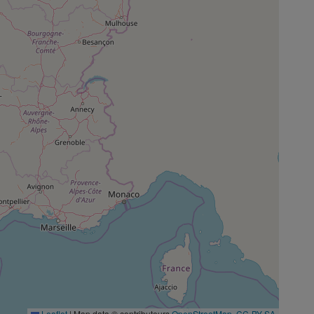
Leaflet
|
Map data © contributeurs
OpenStreetMap
,
CC-BY-SA