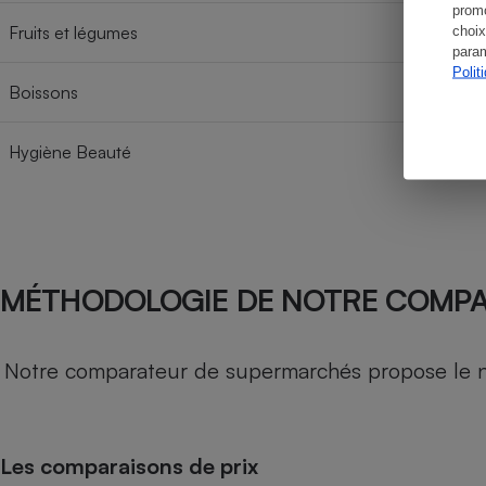
promo
Fruits et légumes
choix
param
Polit
Boissons
Hygiène Beauté
MÉTHODOLOGIE DE NOTRE COMP
Notre comparateur de supermarchés propose le nive
Les comparaisons de prix