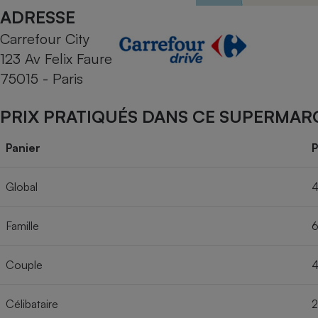
Radiateur électrique
ADRESSE
Carrefour City
Téléphone mobile -
123 Av Felix Faure
Smartphone
Plaque de cuisson à
75015 - Paris
induction
PRIX PRATIQUÉS DANS CE SUPERMAR
Climatiseur -
Panier
P
Ventilateur
Global
4
Antivirus
Famille
6
Climatiseur -
Ventilateur
Couple
4
Célibataire
2