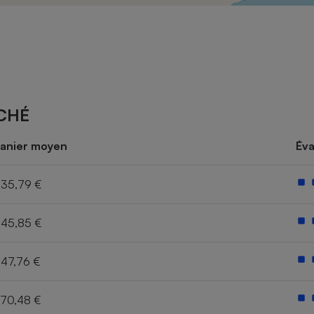
Électricité - Gaz
Appareil photo
numérique
Four encastrable
CHÉ
Lessive
anier moyen
Éva
35,79 €
45,85 €
Aspirateur
47,76 €
70,48 €