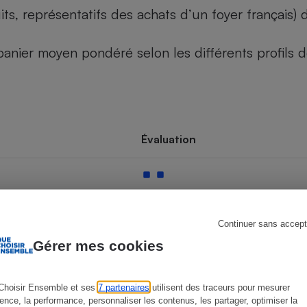
its, représentatifs des achats d’un foyer français
u panier moyen pondéré selon les différents profils
s
Réfrigérateur
Évaluation
Continuer sans accept
Gérer mes cookies
Choisir Ensemble et ses
7 partenaires
utilisent des traceurs pour mesurer
ience, la performance, personnaliser les contenus, les partager, optimiser la