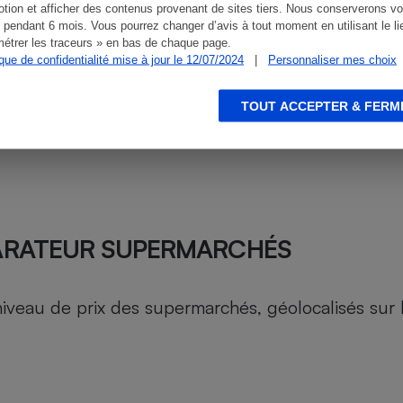
tion et afficher des contenus provenant de sites tiers. Nous conserverons vo
 pendant 6 mois. Vous pourrez changer d’avis à tout moment en utilisant le li
étrer les traceurs » en bas de chaque page.
ique de confidentialité mise à jour le 12/07/2024
|
Personnaliser mes choix
TOUT ACCEPTER & FERM
ARATEUR SUPERMARCHÉS
au de prix des supermarchés, géolocalisés sur le 