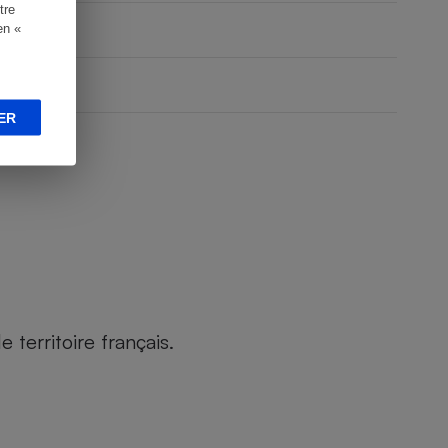
tre
en «
ER
territoire français.