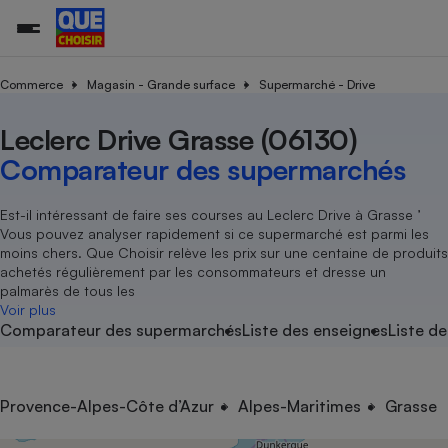
Commerce
Magasin - Grande surface
Supermarché - Drive
Leclerc Drive Grasse (06130)
Additifs a
Comparate
Comparatif
Comparateu
Comparatif
Comparateu
Comparatif
Comparati
Substances
Toutes les actualités
Tous les services
Tous nos combats
L’association
Organismes de défense 
Train
supermarc
cosmétiqu
Comparateur des supermarchés
Comparateu
Achat - Vente - Travaux
Démarche administrative
Enquêtes
Nos actions
Nos missions
Système judiciaire
Transport aérien
gratuit
Copropriété
Famille
Guides d'achat
Nos grandes victoires
Notre méthodologie
Est-il intéressant de faire ses courses au Leclerc Drive à Grasse ’
Location
Senior
Vous pouvez analyser rapidement si ce supermarché est parmi les
Comparateu
Comparate
Comparati
Comparatif
Comparate
Comparatif
Comparatif
Conseils
Les billets de la présidente
Notre financement
moins chers. Que Choisir relève les prix sur une centaine de produits
supermarc
électrique
Service marchand
Magasin - Grande surfac
Sport
Soumettre un litige
achetés régulièrement par les consommateurs et dresse un
Brèves
Nos associations locales
Nos partenaires
Air
palmarès de tous les
Marketing - Fidélisation
Vacances - Tourisme
Lettres types
Voir plus
Nous rejoindre
Nous rejoindre
Déchet
Comparateur des supermarchés
Liste des enseignes
Liste de
Méthode de vente - Abu
Rencontrer une association locale
Comparate
Comparatif
Comparatif
Comparatif
Comparatif
En savoir plus sur Que Choisir Ensemble
Eau
s
Agriculture
Achat - Vente - Location
Energie
Nutrition
Assurance auto
Provence-Alpes-Côte d’Azur
Alpes-Maritimes
Grasse
-nous ?
Produit alimentaire
Carburant
Comparati
Comparati
Comparati
Comparate