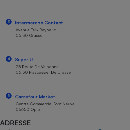
Téléphone mobile -
Smartphone
Plaque de cuisson à
induction
3
Intermarché Contact
Avenue Félix Raybaud
06130 Grasse
Climatiseur -
Ventilateur
4
Super U
Antivirus
28 Route De Valbonne
06130 Plascassier De Grasse
Climatiseur -
Ventilateur
5
Carrefour Market
Centre Commercial Font Neuve
06650 Opio
ADRESSE