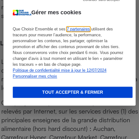
niveau de prix des supermarchés, géolocalisés
Gérer mes cookies
sur le territoire français.
Que Choisir Ensemble et ses
7 partenaires
utilisent des
traceurs pour mesurer l’audience, la performance,
personnaliser les contenus, les partager, optimiser la
Les comparaisons de prix
promotion et afficher des contenus provenant de sites tiers.
Nous conserverons votre choix pendant 6 mois. Vous pourrez
changer d’avis à tout moment en utilisant le lien « paramétrer
Les comparaisons sont réalisées sur l’ensemble
les traceurs » en bas de chaque page.
des produits des magasins. Les produits de
Politique de confidentialité mise à jour le 12/07/2024
Personnaliser mes choix
marques de distributeurs (MDD) sont comparés à
leurs équivalents chez leurs concurrents.
TOUT ACCEPTER & FERMER
Chaque jour, les prix de tous les produits sont
relevés par Internet, sur les services drives (1) des
principales enseignes de la grande distribution
alimentaire (hors hard discount) : Auchan,
Carrefour Hyper, Carrefour Market, Carrefour