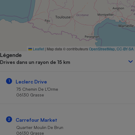
Petit électroménager - U
Complément
alimentaire
Mutuelle
Assurance emprunteur
Leaflet
|
Map data © contributeurs
OpenStreetMap
,
CC-BY-SA
Légende
Matelas
Champagne
Drives dans un rayon de 15 km
bouteille
Banque en 
Téléviseur
1
Leclerc Drive
Antimoustique
Lave-linge
75 Chemin De L’Orme
06130 Grasse
Radiateur électrique
2
Carrefour Market
Quartier Moulin De Brun
06130 Grasse