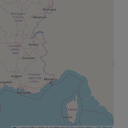
Leaflet
|
Map data © contributeurs
OpenStreetMap
,
CC-BY-SA