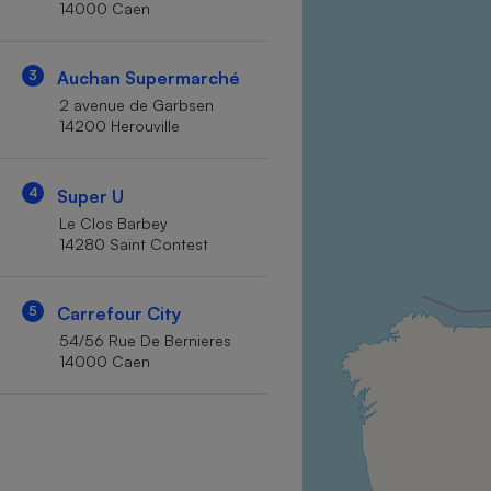
14000 Caen
Internet
Gros électroménager
Téléphonie
3
Auchan Supermarché
Petit électroménager 
2 avenue de Garbsen
Complément
14200 Herouville
alimentaire
Mutuelle
Assurance emprunteu
4
Super U
Le Clos Barbey
14280 Saint Contest
Matelas
Champa
boutei
5
Carrefour City
Banque 
54/56 Rue De Bernieres
Téléviseur
14000 Caen
Antimoustique
Lave-linge