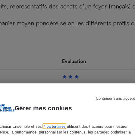
its, représentatifs des achats d’un foyer français
u panier moyen pondéré selon les différents profils
s
Réfrigérateur
Évaluation
Continuer sans accept
Gérer mes cookies
Choisir Ensemble et ses
7 partenaires
utilisent des traceurs pour mesurer
ience, la performance, personnaliser les contenus, les partager, optimiser la