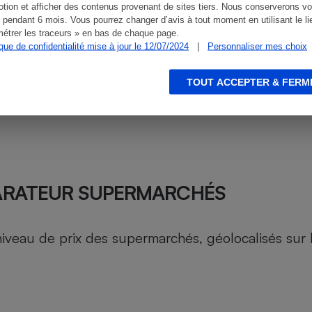
tion et afficher des contenus provenant de sites tiers. Nous conserverons vo
 pendant 6 mois. Vous pourrez changer d’avis à tout moment en utilisant le li
étrer les traceurs » en bas de chaque page.
ique de confidentialité mise à jour le 12/07/2024
|
Personnaliser mes choix
TOUT ACCEPTER & FERM
ARATEUR SUPERMARCHÉS
au de prix des supermarchés, géolocalisés sur le 