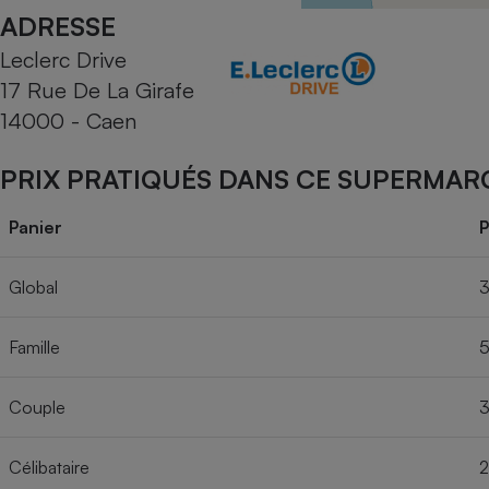
Radiateur électrique
ADRESSE
Leclerc Drive
Téléphone mobile -
17 Rue De La Girafe
Smartphone
Plaque de cuisson à
14000 - Caen
induction
PRIX PRATIQUÉS DANS CE SUPERMAR
Climatiseur -
Panier
P
Ventilateur
Global
3
Antivirus
Famille
5
Climatiseur -
Ventilateur
Couple
3
Célibataire
2