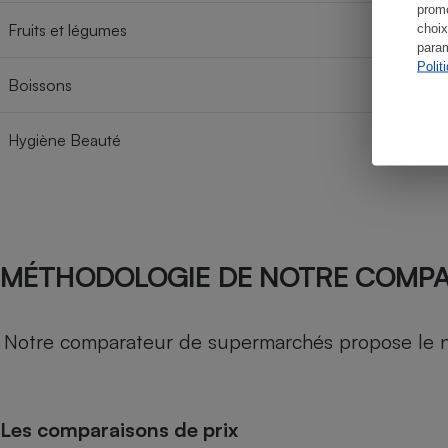
promo
Fruits et légumes
choix
param
Polit
Boissons
Hygiène Beauté
MÉTHODOLOGIE DE NOTRE COMP
Notre comparateur de supermarchés propose le nive
Les comparaisons de prix