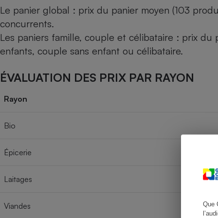
Le panier global : prix du panier moyen (103 produ
concurrents.
Les paniers famille, couple et célibataire : prix d
Cafetière à expresso
enfants, couple sans enfant ou célibataire.
ÉVALUATION DES PRIX PAR RAYON
Rayon
Bio
Robot ménager
Épicerie
Laitages
Que 
Viandes
l’aud