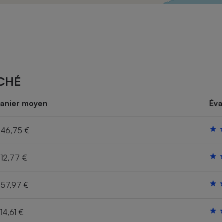
Électricité - Gaz
Appareil photo
numérique
Four encastrable
CHÉ
Lessive
anier moyen
Éva
46,75 €
12,77 €
Aspirateur
57,97 €
14,61 €