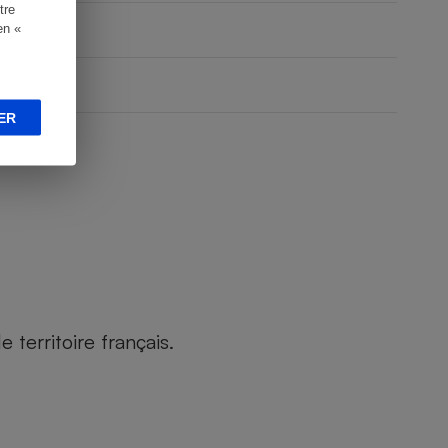
tre
en «
ER
territoire français.