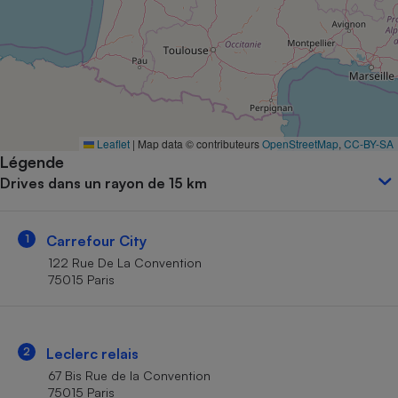
Petit électroménager - U
Complément
alimentaire
Mutuelle
Assurance emprunteur
Leaflet
|
Map data © contributeurs
OpenStreetMap
,
CC-BY-SA
Légende
Matelas
Champagne
Drives dans un rayon de 15 km
bouteille
Banque en 
Téléviseur
1
Carrefour City
Antimoustique
Lave-linge
122 Rue De La Convention
75015 Paris
Radiateur électrique
2
Leclerc relais
67 Bis Rue de la Convention
75015 Paris