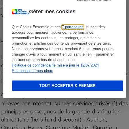
niveau de prix des supermarchés, géolocalisés
Gérer mes cookies
sur le territoire français.
Que Choisir Ensemble et ses
7 partenaires
utilisent des
traceurs pour mesurer l’audience, la performance,
personnaliser les contenus, les partager, optimiser la
Les comparaisons de prix
promotion et afficher des contenus provenant de sites tiers.
Nous conserverons votre choix pendant 6 mois. Vous pourrez
changer d’avis à tout moment en utilisant le lien « paramétrer
Les comparaisons sont réalisées sur l’ensemble
les traceurs » en bas de chaque page.
des produits des magasins. Les produits de
Politique de confidentialité mise à jour le 12/07/2024
Personnaliser mes choix
marques de distributeurs (MDD) sont comparés à
leurs équivalents chez leurs concurrents.
TOUT ACCEPTER & FERMER
Chaque jour, les prix de tous les produits sont
relevés par Internet, sur les services drives (1) des
principales enseignes de la grande distribution
alimentaire (hors hard discount) : Auchan,
Carrefour Hyper, Carrefour Market, Carrefour