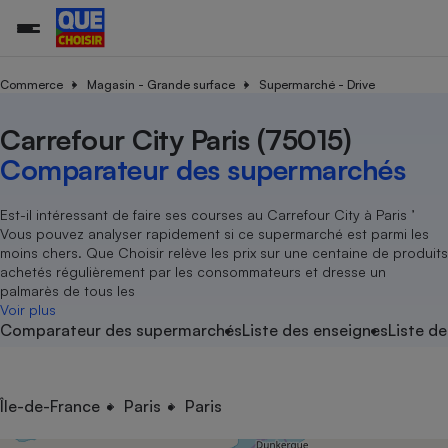
Commerce
Magasin - Grande surface
Supermarché - Drive
Carrefour City Paris (75015)
Additifs a
Comparate
Comparatif
Comparateu
Comparatif
Comparateu
Comparatif
Comparati
Substances
Toutes les actualités
Tous les services
Tous nos combats
L’association
Organismes de défense 
Train
supermarc
cosmétiqu
Comparateur des supermarchés
Comparateu
Achat - Vente - Travaux
Démarche administrative
Enquêtes
Nos actions
Nos missions
Système judiciaire
Transport aérien
gratuit
Copropriété
Famille
Guides d'achat
Nos grandes victoires
Notre méthodologie
Est-il intéressant de faire ses courses au Carrefour City à Paris ’
Location
Senior
Vous pouvez analyser rapidement si ce supermarché est parmi les
Comparateu
Comparate
Comparati
Comparatif
Comparate
Comparatif
Comparatif
Conseils
Les billets de la présidente
Notre financement
moins chers. Que Choisir relève les prix sur une centaine de produits
supermarc
électrique
Service marchand
Magasin - Grande surfac
Sport
Soumettre un litige
achetés régulièrement par les consommateurs et dresse un
Brèves
Nos associations locales
Nos partenaires
Air
palmarès de tous les
Marketing - Fidélisation
Vacances - Tourisme
Lettres types
Voir plus
Nous rejoindre
Nous rejoindre
Déchet
Comparateur des supermarchés
Liste des enseignes
Liste de
Méthode de vente - Abu
Rencontrer une association locale
Comparate
Comparatif
Comparatif
Comparatif
Comparatif
En savoir plus sur Que Choisir Ensemble
Eau
s
Agriculture
Achat - Vente - Location
Energie
Nutrition
Assurance auto
Île-de-France
Paris
Paris
-nous ?
Produit alimentaire
Carburant
Comparati
Comparati
Comparati
Comparate