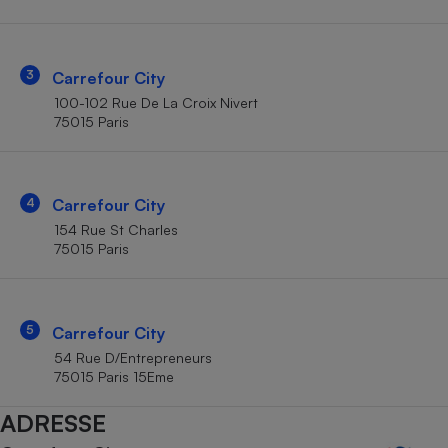
Téléphone mobile -
Smartphone
Plaque de cuisson à
induction
3
Carrefour City
100-102 Rue De La Croix Nivert
75015 Paris
Climatiseur -
Ventilateur
4
Carrefour City
Antivirus
154 Rue St Charles
75015 Paris
Climatiseur -
Ventilateur
5
Carrefour City
54 Rue D/Entrepreneurs
75015 Paris 15Eme
ADRESSE