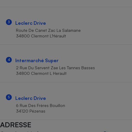
Téléphone mobile -
Smartphone
Plaque de cuisson à
induction
3
Leclerc Drive
Route De Canet Zac La Salamane
34800 Clermont L’Hérault
Climatiseur -
Ventilateur
4
Intermarché Super
Antivirus
2 Rue Du Servent Zae Les Tannes Basses
34800 Clermont L Herault
Climatiseur -
Ventilateur
5
Leclerc Drive
6 Rue Des Frères Bouillon
34120 Pézenas
ADRESSE