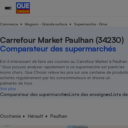
Commerce
Magasin - Grande surface
Supermarché - Drive
Carrefour Market Paulhan (34230)
Additifs a
Comparate
Comparatif
Comparateu
Comparatif
Comparateu
Comparatif
Comparati
Substances
Toutes les actualités
Tous les services
Tous nos combats
L’association
Organismes de défense 
Train
supermarc
cosmétiqu
Comparateur des supermarchés
Comparateu
Achat - Vente - Travaux
Démarche administrative
Enquêtes
Nos actions
Nos missions
Système judiciaire
Transport aérien
gratuit
Copropriété
Famille
Guides d'achat
Nos grandes victoires
Notre méthodologie
Est-il intéressant de faire ses courses au Carrefour Market à Paulhan
Location
Senior
’ Vous pouvez analyser rapidement si ce supermarché est parmi les
Comparateu
Comparate
Comparati
Comparatif
Comparate
Comparatif
Comparatif
Conseils
Les billets de la présidente
Notre financement
moins chers. Que Choisir relève les prix sur une centaine de produits
supermarc
électrique
Service marchand
Magasin - Grande surfac
Sport
Soumettre un litige
achetés régulièrement par les consommateurs et dresse un
Brèves
Nos associations locales
Nos partenaires
Air
palmarès de tous
Marketing - Fidélisation
Vacances - Tourisme
Lettres types
Voir plus
Nous rejoindre
Nous rejoindre
Déchet
Comparateur des supermarchés
Liste des enseignes
Liste de
Méthode de vente - Abu
Rencontrer une association locale
Comparate
Comparatif
Comparatif
Comparatif
Comparatif
En savoir plus sur Que Choisir Ensemble
Eau
s
Agriculture
Achat - Vente - Location
Energie
Nutrition
Assurance auto
Occitanie
Hérault
Paulhan
-nous ?
Produit alimentaire
Carburant
Comparati
Comparati
Comparati
Comparate