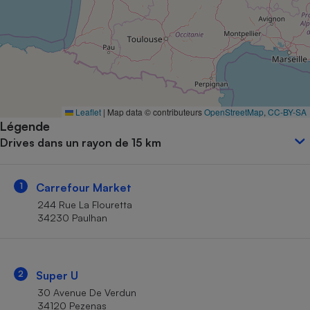
Petit électroménager - U
Complément
alimentaire
Mutuelle
Assurance emprunteur
Leaflet
|
Map data © contributeurs
OpenStreetMap
,
CC-BY-SA
Légende
Matelas
Champagne
Drives dans un rayon de 15 km
bouteille
Banque en 
Téléviseur
1
Carrefour Market
Antimoustique
Lave-linge
244 Rue La Flouretta
34230 Paulhan
Radiateur électrique
2
Super U
30 Avenue De Verdun
34120 Pezenas