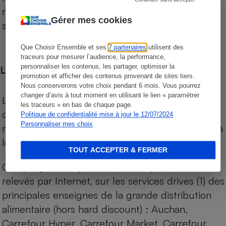
niveau de prix des supermarchés, géolocalisés
Gérer mes cookies
sur le territoire français.
Que Choisir Ensemble et ses
7 partenaires
utilisent des
traceurs pour mesurer l’audience, la performance,
personnaliser les contenus, les partager, optimiser la
Les comparaisons de prix
promotion et afficher des contenus provenant de sites tiers.
Nous conserverons votre choix pendant 6 mois. Vous pourrez
changer d’avis à tout moment en utilisant le lien « paramétrer
Les comparaisons sont réalisées sur l’ensemble
les traceurs » en bas de chaque page.
des produits des magasins. Les produits de
Politique de confidentialité mise à jour le 12/07/2024
Personnaliser mes choix
marques de distributeurs (MDD) sont comparés à
leurs équivalents chez leurs concurrents.
TOUT ACCEPTER & FERMER
Chaque jour, les prix de tous les produits sont
relevés par Internet, sur les services drives (1) des
principales enseignes de la grande distribution
alimentaire (hors hard discount) : Auchan,
Carrefour Hyper, Carrefour Market, Carrefour