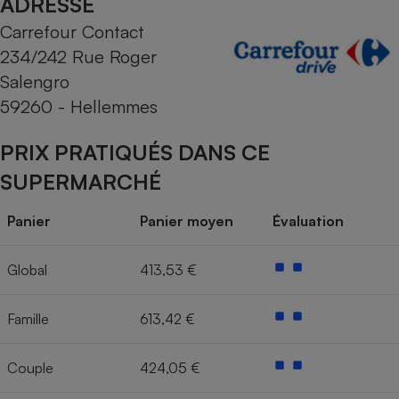
ADRESSE
Carrefour Contact
Cafetière à expressos
234/242 Rue Roger
Salengro
59260 - Hellemmes
PRIX PRATIQUÉS DANS CE
SUPERMARCHÉ
Robot ménager
Panier
Panier moyen
Évaluation
Global
413,53 €
Famille
613,42 €
Couple
424,05 €