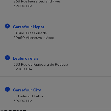
268 Rue Pierre Legrand Fives
Téléphone mobile -
59000 Lille
Smartphone
Plaque de cuisson à
induction
3
Carrefour Hyper
18 Rue Jules Guesde
Climatiseur -
59650 Villeneuve-d’Ascq
Ventilateur
Antivirus
4
Leclerc relais
233 Rue du Faubourg de Roubaix
Climatiseur -
Ventilateur
59800 Lille
5
Carrefour City
5 Boulevard Belfort
59000 Lille