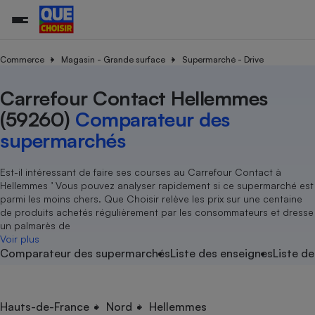
Commerce
Magasin - Grande surface
Supermarché - Drive
Carrefour Contact Hellemmes
Additifs a
Comparate
Comparatif
Comparateu
Comparatif
Comparateu
Comparatif
Comparati
Substances
Toutes les actualités
Tous les services
Tous nos combats
L’association
Organismes de défense 
Train
supermarc
cosmétiqu
(59260)
Comparateur des
Comparateu
Achat - Vente - Travaux
Démarche administrative
Enquêtes
Nos actions
Nos missions
Système judiciaire
Transport aérien
gratuit
supermarchés
Copropriété
Famille
Guides d'achat
Nos grandes victoires
Notre méthodologie
Location
Senior
Comparateu
Comparate
Comparati
Comparatif
Comparate
Comparatif
Comparatif
Est-il intéressant de faire ses courses au Carrefour Contact à
Conseils
Les billets de la présidente
Notre financement
supermarc
électrique
Hellemmes ’ Vous pouvez analyser rapidement si ce supermarché est
Service marchand
Magasin - Grande surfac
Sport
Soumettre un litige
Brèves
Nos associations locales
Nos partenaires
parmi les moins chers. Que Choisir relève les prix sur une centaine
Air
Marketing - Fidélisation
Vacances - Tourisme
Lettres types
de produits achetés régulièrement par les consommateurs et dresse
Nous rejoindre
Nous rejoindre
Déchet
un palmarès de
Méthode de vente - Abu
Rencontrer une association locale
Comparate
Comparatif
Comparatif
Comparatif
Comparatif
Voir plus
En savoir plus sur Que Choisir Ensemble
Eau
Comparateur des supermarchés
Liste des enseignes
Liste de
s
Agriculture
Achat - Vente - Location
Energie
Nutrition
Assurance auto
-nous ?
Produit alimentaire
Carburant
Comparati
Comparati
Comparati
Comparate
Hauts-de-France
Nord
Hellemmes