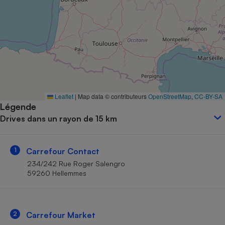
Petit électroménager - U
Complément
alimentaire
Mutuelle
Assurance emprunteur
Matelas
Leaflet
|
Map data © contributeurs
OpenStreetMap
,
CC-BY-SA
Champagne
Légende
bouteille
Banque en 
Drives dans un rayon de 15 km
Téléviseur
Antimoustique
Lave-linge
1
Carrefour Contact
234/242 Rue Roger Salengro
59260 Hellemmes
Radiateur électrique
2
Carrefour Market