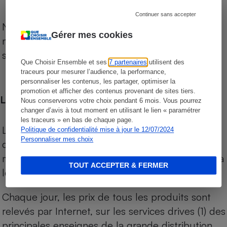
Continuer sans accepter
Notre comparateur de supermarchés propose le
Gérer mes cookies
niveau de prix des supermarchés, géolocalisés
sur le territoire français.
Que Choisir Ensemble et ses
7 partenaires
utilisent des
traceurs pour mesurer l’audience, la performance,
personnaliser les contenus, les partager, optimiser la
promotion et afficher des contenus provenant de sites tiers.
Les comparaisons de prix
Nous conserverons votre choix pendant 6 mois. Vous pourrez
changer d’avis à tout moment en utilisant le lien « paramétrer
les traceurs » en bas de chaque page.
Les comparaisons sont réalisées sur l’ensemble
Politique de confidentialité mise à jour le 12/07/2024
Personnaliser mes choix
des produits des magasins. Les produits de
marques de distributeurs (MDD) sont comparés à
TOUT ACCEPTER & FERMER
leurs équivalents chez leurs concurrents.
Chaque jour, les prix de tous les produits sont
relevés par Internet, sur les services drives (1) des
principales enseignes de la grande distribution