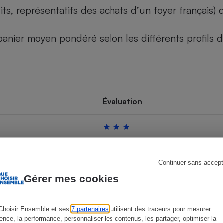
its, représentatifs des achats d’un foyer français
u panier moyen pondéré selon les différents profils
s
Réfrigérateur
Évaluation
Continuer sans accept
Gérer mes cookies
Choisir Ensemble et ses
7 partenaires
utilisent des traceurs pour mesurer
ience, la performance, personnaliser les contenus, les partager, optimiser la