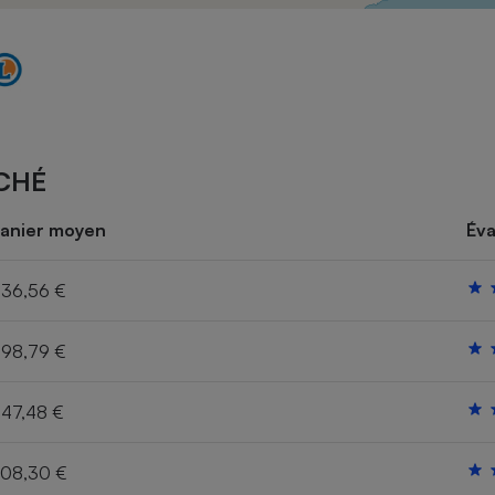
Électricité - Gaz
Appareil photo
numérique
Four encastrable
CHÉ
Lessive
anier moyen
Éva
36,56 €
98,79 €
Aspirateur
47,48 €
08,30 €