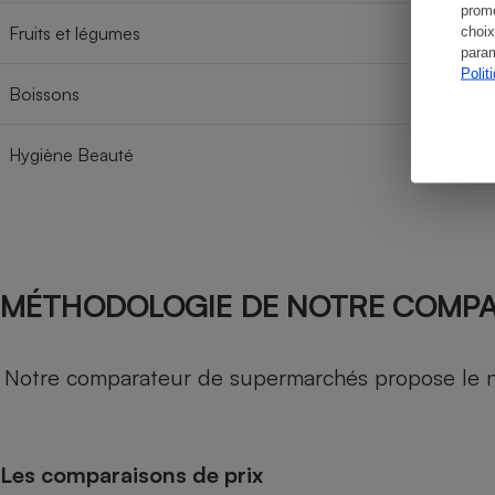
promo
Fruits et légumes
choix
param
Polit
Boissons
Hygiène Beauté
MÉTHODOLOGIE DE NOTRE COMP
Notre comparateur de supermarchés propose le nive
Les comparaisons de prix