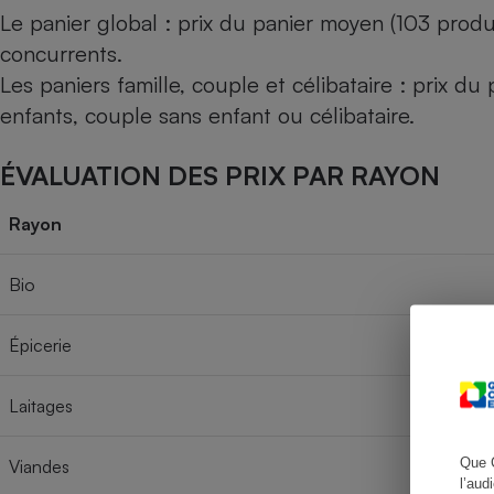
Le panier global : prix du panier moyen (103 produ
concurrents.
Les paniers famille, couple et célibataire : prix d
Cafetière à expresso
enfants, couple sans enfant ou célibataire.
ÉVALUATION DES PRIX PAR RAYON
Rayon
Bio
Robot ménager
Épicerie
Laitages
Que 
Viandes
l’aud