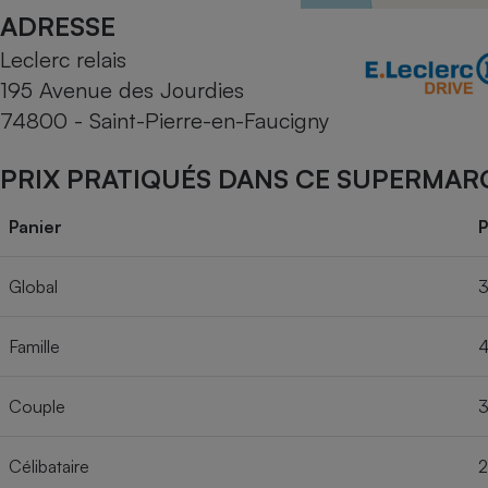
Radiateur électrique
ADRESSE
Leclerc relais
Téléphone mobile -
195 Avenue des Jourdies
Smartphone
Plaque de cuisson à
74800 - Saint-Pierre-en-Faucigny
induction
PRIX PRATIQUÉS DANS CE SUPERMAR
Climatiseur -
Panier
P
Ventilateur
Global
3
Antivirus
Famille
4
Climatiseur -
Ventilateur
Couple
3
Célibataire
2