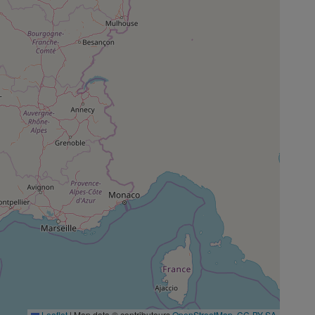
Leaflet
|
Map data © contributeurs
OpenStreetMap
,
CC-BY-SA