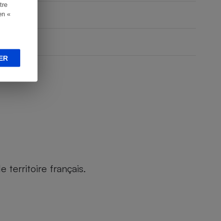
tre
en «
ER
territoire français.