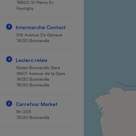
74800 St Pierre En
Internet
Faucigny
Gros électroménager
Téléphonie
3
Intermarché Contact
Petit électroménager 
Complément
516 Avenue De Geneve
alimentaire
74130 Bonneville
Mutuelle
Assurance emprunteu
4
Leclerc relais
Relais Bonneville Gare
SNCF Avenue de la Gare
Matelas
Champa
74130 Bonneville
boutei
74130 Bonneville
Banque 
Téléviseur
5
Carrefour Market
Antimoustique
Lave-linge
Rn 205
74130 Bonneville