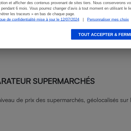
tion et afficher des contenus provenant de sites tiers. Nous conserverons vo
 pendant 6 mois. Vous pourrez changer d’avis à tout moment en utilisant le li
étrer les traceurs » en bas de chaque page.
ique de confidentialité mise à jour le 12/07/2024
|
Personnaliser mes choix
TOUT ACCEPTER & FERM
ARATEUR SUPERMARCHÉS
au de prix des supermarchés, géolocalisés sur le 