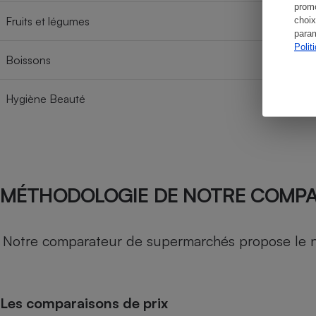
promo
Fruits et légumes
choix
param
Polit
Boissons
Hygiène Beauté
MÉTHODOLOGIE DE NOTRE COMP
Notre comparateur de supermarchés propose le nive
Les comparaisons de prix