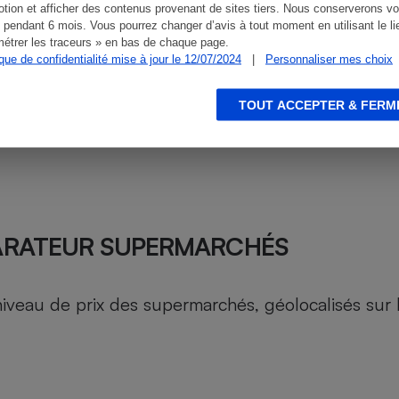
tion et afficher des contenus provenant de sites tiers. Nous conserverons vo
 pendant 6 mois. Vous pourrez changer d’avis à tout moment en utilisant le li
étrer les traceurs » en bas de chaque page.
ique de confidentialité mise à jour le 12/07/2024
|
Personnaliser mes choix
TOUT ACCEPTER & FERM
ARATEUR SUPERMARCHÉS
au de prix des supermarchés, géolocalisés sur le 