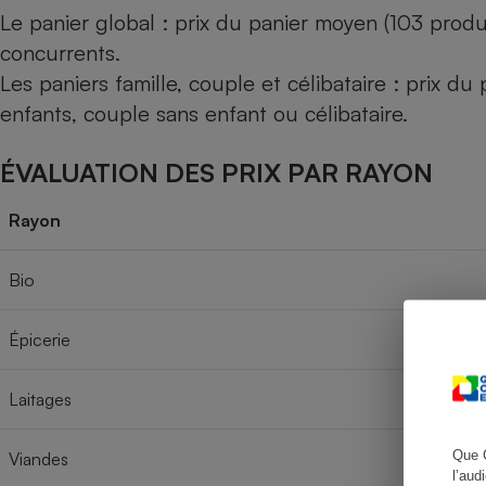
Le panier global : prix du panier moyen (103 produ
concurrents.
Les paniers famille, couple et célibataire : prix d
Cafetière à expresso
enfants, couple sans enfant ou célibataire.
ÉVALUATION DES PRIX PAR RAYON
Rayon
Bio
Robot ménager
Épicerie
Laitages
Que 
Viandes
l’aud