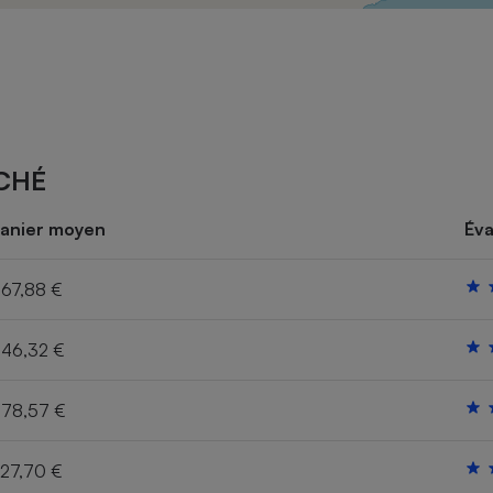
Électricité - Gaz
Appareil photo
numérique
Four encastrable
CHÉ
Lessive
anier moyen
Éva
67,88 €
46,32 €
Aspirateur
78,57 €
27,70 €