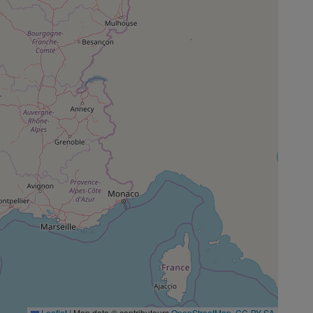
Leaflet
|
Map data © contributeurs
OpenStreetMap
,
CC-BY-SA