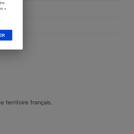
tre
en «
ER
territoire français.