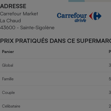
Radiateur électrique
ADRESSE
Carrefour Market
Téléphone mobile -
La Chaud
Smartphone
Plaque de cuisson à
43600 - Sainte-Sigolène
induction
PRIX PRATIQUÉS DANS CE SUPERMAR
Climatiseur -
Panier
P
Ventilateur
Global
3
Antivirus
Famille
5
Climatiseur -
Ventilateur
Couple
3
Célibataire
2