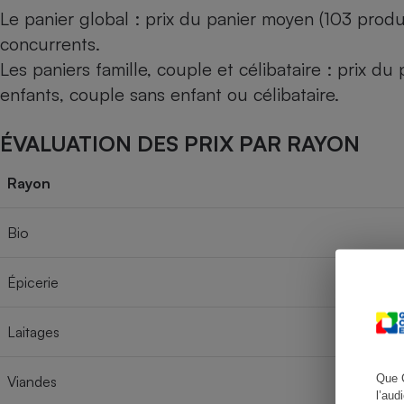
Le panier global : prix du panier moyen (103 produ
concurrents.
Les paniers famille, couple et célibataire : prix d
Cafetière à expresso
enfants, couple sans enfant ou célibataire.
ÉVALUATION DES PRIX PAR RAYON
Rayon
Bio
Robot ménager
Épicerie
Laitages
Que 
Viandes
l’aud