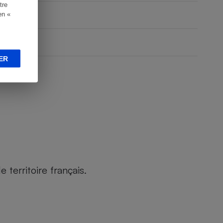
tre
en «
ER
territoire français.