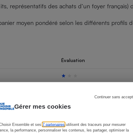
its, représentatifs des achats d’un foyer français
u panier moyen pondéré selon les différents profils
s
Réfrigérateur
Évaluation
Continuer sans accept
Gérer mes cookies
Choisir Ensemble et ses
7 partenaires
utilisent des traceurs pour mesurer
ience, la performance, personnaliser les contenus, les partager, optimiser la