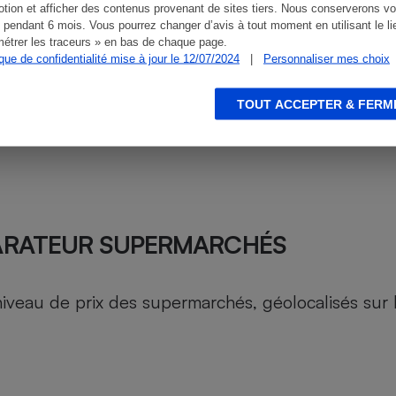
tion et afficher des contenus provenant de sites tiers. Nous conserverons vo
 pendant 6 mois. Vous pourrez changer d’avis à tout moment en utilisant le li
étrer les traceurs » en bas de chaque page.
ique de confidentialité mise à jour le 12/07/2024
|
Personnaliser mes choix
TOUT ACCEPTER & FERM
ARATEUR SUPERMARCHÉS
au de prix des supermarchés, géolocalisés sur le 