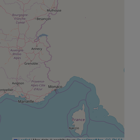
Leaflet
|
Map data © contributeurs
OpenStreetMap
,
CC-BY-SA