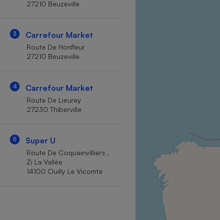
27210 Beuzeville
Internet
Gros électroménager
Téléphonie
3
Carrefour Market
Petit électroménager 
Route De Honfleur
Complément
27210 Beuzeville
alimentaire
Mutuelle
Assurance emprunteu
4
Carrefour Market
Route De Lieurey
27230 Thiberville
Matelas
Champa
boutei
5
Super U
Banque 
Route De Coquainvilliers ,
Téléviseur
Zi La Vallée
Antimoustique
14100 Ouilly Le Vicomte
Lave-linge