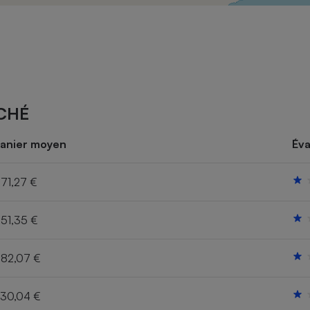
Électricité - Gaz
Appareil photo
numérique
Four encastrable
CHÉ
Lessive
anier moyen
Éva
71,27 €
51,35 €
Aspirateur
82,07 €
30,04 €