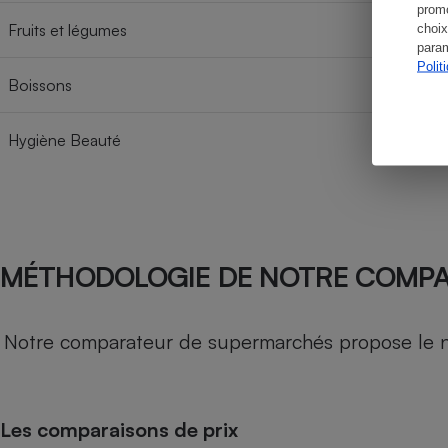
promo
Fruits et légumes
choix
param
Polit
Boissons
Hygiène Beauté
MÉTHODOLOGIE DE NOTRE COMP
Notre comparateur de supermarchés propose le nive
Les comparaisons de prix