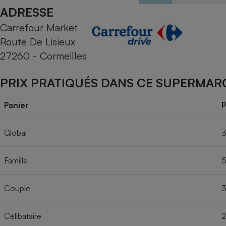
Radiateur électrique
ADRESSE
Carrefour Market
Téléphone mobile -
Route De Lisieux
Smartphone
Plaque de cuisson à
27260 - Cormeilles
induction
PRIX PRATIQUÉS DANS CE SUPERMAR
Climatiseur -
Panier
P
Ventilateur
Global
3
Antivirus
Famille
5
Climatiseur -
Ventilateur
Couple
3
Célibataire
2