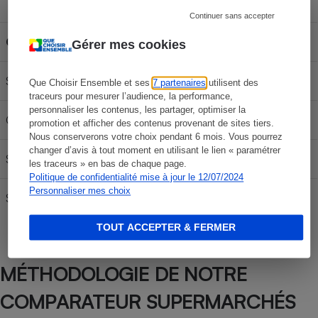
Capacité du réservoir
Continuer sans accepter
Carburant
30L
50L
70L
Gérer mes cookies
SP 95-E10
57,84 €
96,40 €
134,96 €
Que Choisir Ensemble et ses
7 partenaires
utilisent des
traceurs pour mesurer l’audience, la performance,
personnaliser les contenus, les partager, optimiser la
Gazole
63,84 €
106,40 €
148,96 €
promotion et afficher des contenus provenant de sites tiers.
Nous conserverons votre choix pendant 6 mois. Vous pourrez
changer d’avis à tout moment en utilisant le lien « paramétrer
SP95
60,54 €
100,90 €
141,26 €
les traceurs » en bas de chaque page.
Politique de confidentialité mise à jour le 12/07/2024
Personnaliser mes choix
SP 98
61,14 €
101,90 €
142,66 €
TOUT ACCEPTER & FERMER
MÉTHODOLOGIE DE NOTRE
COMPARATEUR SUPERMARCHÉS