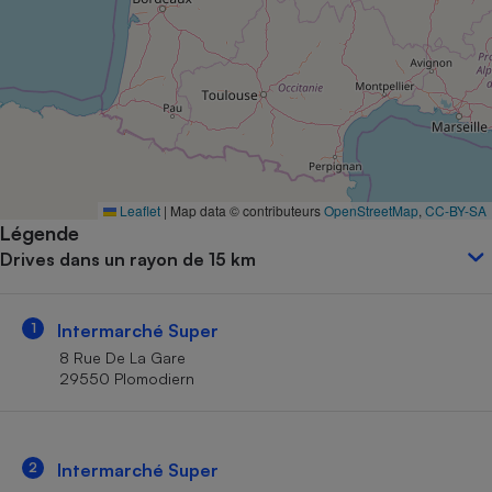
Petit électroménager - U
Complément
alimentaire
Mutuelle
Assurance emprunteur
Matelas
Leaflet
|
Map data © contributeurs
OpenStreetMap
,
CC-BY-SA
Champagne
Légende
bouteille
Banque en 
Drives dans un rayon de 15 km
Téléviseur
Antimoustique
Lave-linge
1
Intermarché Super
8 Rue De La Gare
29550 Plomodiern
Radiateur électrique
2
Intermarché Super