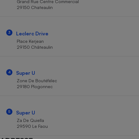
Grand Rue Centre Commercial
Téléphone mobile -
29150 Chateaulin
Smartphone
Plaque de cuisson à
induction
3
Leclerc Drive
Place Kerjean
Climatiseur -
29150 Châteaulin
Ventilateur
Antivirus
4
Super U
Zone De Boutéfélec
Climatiseur -
Ventilateur
29180 Plogonnec
5
Super U
Za De Quiella
29590 Le Faou