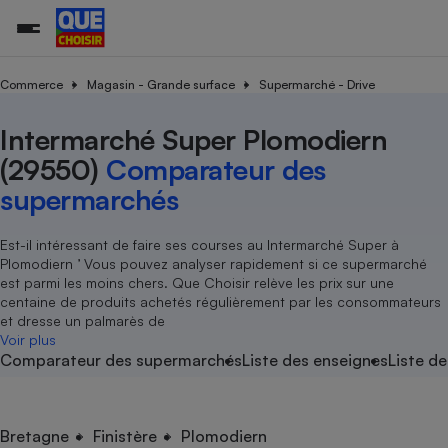
Commerce
Magasin - Grande surface
Supermarché - Drive
Intermarché Super Plomodiern
Additifs a
Comparate
Comparatif
Comparateu
Comparatif
Comparateu
Comparatif
Comparati
Substances
Toutes les actualités
Tous les services
Tous nos combats
L’association
Organismes de défense 
Train
supermarc
cosmétiqu
(29550)
Comparateur des
Comparateu
Achat - Vente - Travaux
Démarche administrative
Enquêtes
Nos actions
Nos missions
Système judiciaire
Transport aérien
gratuit
supermarchés
Copropriété
Famille
Guides d'achat
Nos grandes victoires
Notre méthodologie
Location
Senior
Comparateu
Comparate
Comparati
Comparatif
Comparate
Comparatif
Comparatif
Est-il intéressant de faire ses courses au Intermarché Super à
Conseils
Les billets de la présidente
Notre financement
supermarc
électrique
Plomodiern ’ Vous pouvez analyser rapidement si ce supermarché
Service marchand
Magasin - Grande surfac
Sport
Soumettre un litige
Brèves
Nos associations locales
Nos partenaires
est parmi les moins chers. Que Choisir relève les prix sur une
Air
Marketing - Fidélisation
Vacances - Tourisme
Lettres types
centaine de produits achetés régulièrement par les consommateurs
Nous rejoindre
Nous rejoindre
Déchet
et dresse un palmarès de
Méthode de vente - Abu
Rencontrer une association locale
Comparate
Comparatif
Comparatif
Comparatif
Comparatif
Voir plus
En savoir plus sur Que Choisir Ensemble
Eau
Comparateur des supermarchés
Liste des enseignes
Liste de
s
Agriculture
Achat - Vente - Location
Energie
Nutrition
Assurance auto
-nous ?
Produit alimentaire
Carburant
Comparati
Comparati
Comparati
Comparate
Bretagne
Finistère
Plomodiern