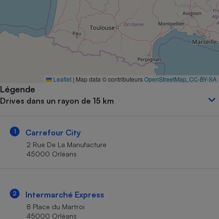
Petit électroménager - U
Complément
alimentaire
Mutuelle
Assurance emprunteur
Leaflet
|
Map data © contributeurs
OpenStreetMap
,
CC-BY-SA
Légende
Matelas
Champagne
Drives dans un rayon de 15 km
bouteille
Banque en 
Téléviseur
1
Carrefour City
Antimoustique
Lave-linge
2 Rue De La Manufacture
45000 Orléans
Radiateur électrique
2
Intermarché Express
8 Place du Martroi
45000 Orléans