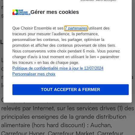
niveau de prix des supermarchés, géolocalisés
Gérer mes cookies
sur le territoire français.
Que Choisir Ensemble et ses
7 partenaires
utilisent des
traceurs pour mesurer l’audience, la performance,
personnaliser les contenus, les partager, optimiser la
Les comparaisons de prix
promotion et afficher des contenus provenant de sites tiers.
Nous conserverons votre choix pendant 6 mois. Vous pourrez
changer d’avis à tout moment en utilisant le lien « paramétrer
Les comparaisons sont réalisées sur l’ensemble
les traceurs » en bas de chaque page.
des produits des magasins. Les produits de
Politique de confidentialité mise à jour le 12/07/2024
Personnaliser mes choix
marques de distributeurs (MDD) sont comparés à
leurs équivalents chez leurs concurrents.
TOUT ACCEPTER & FERMER
Chaque jour, les prix de tous les produits sont
relevés par Internet, sur les services drives (1) des
principales enseignes de la grande distribution
alimentaire (hors hard discount) : Auchan,
Carrefour Hyper, Carrefour Market, Carrefour