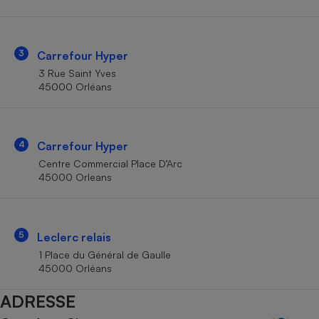
Téléphone mobile -
Smartphone
Plaque de cuisson à
induction
3
Carrefour Hyper
3 Rue Saint Yves
45000 Orléans
Climatiseur -
Ventilateur
4
Carrefour Hyper
Antivirus
Centre Commercial Place D’Arc
45000 Orleans
Climatiseur -
Ventilateur
5
Leclerc relais
1 Place du Général de Gaulle
45000 Orléans
ADRESSE