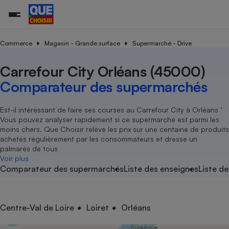
Commerce
Magasin - Grande surface
Supermarché - Drive
Carrefour City Orléans (45000)
Additifs a
Comparate
Comparatif
Comparateu
Comparatif
Comparateu
Comparatif
Comparati
Substances
Toutes les actualités
Tous les services
Tous nos combats
L’association
Organismes de défense 
Train
supermarc
cosmétiqu
Comparateur des supermarchés
Comparateu
Achat - Vente - Travaux
Démarche administrative
Enquêtes
Nos actions
Nos missions
Système judiciaire
Transport aérien
gratuit
Copropriété
Famille
Guides d'achat
Nos grandes victoires
Notre méthodologie
Est-il intéressant de faire ses courses au Carrefour City à Orléans ’
Location
Senior
Vous pouvez analyser rapidement si ce supermarché est parmi les
Comparateu
Comparate
Comparati
Comparatif
Comparate
Comparatif
Comparatif
Conseils
Les billets de la présidente
Notre financement
moins chers. Que Choisir relève les prix sur une centaine de produits
supermarc
électrique
Service marchand
Magasin - Grande surfac
Sport
Soumettre un litige
achetés régulièrement par les consommateurs et dresse un
Brèves
Nos associations locales
Nos partenaires
Air
palmarès de tous
Marketing - Fidélisation
Vacances - Tourisme
Lettres types
Voir plus
Nous rejoindre
Nous rejoindre
Déchet
Comparateur des supermarchés
Liste des enseignes
Liste de
Méthode de vente - Abu
Rencontrer une association locale
Comparate
Comparatif
Comparatif
Comparatif
Comparatif
En savoir plus sur Que Choisir Ensemble
Eau
s
Agriculture
Achat - Vente - Location
Energie
Nutrition
Assurance auto
Centre-Val de Loire
Loiret
Orléans
-nous ?
Produit alimentaire
Carburant
Comparati
Comparati
Comparati
Comparate