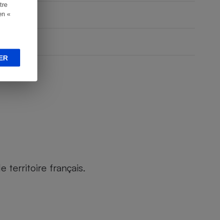
tre
en «
ER
territoire français.