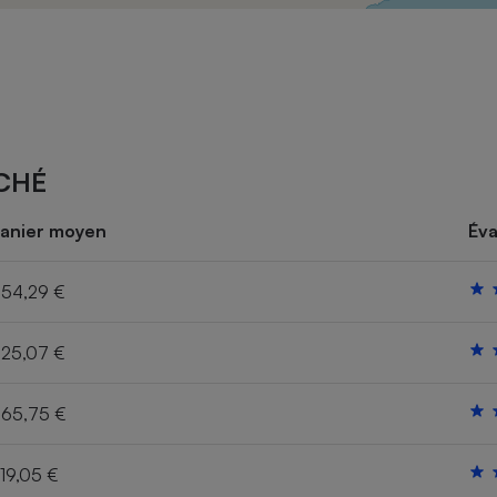
Électricité - Gaz
Appareil photo
numérique
Four encastrable
CHÉ
Lessive
anier moyen
Éva
54,29 €
25,07 €
Aspirateur
65,75 €
19,05 €