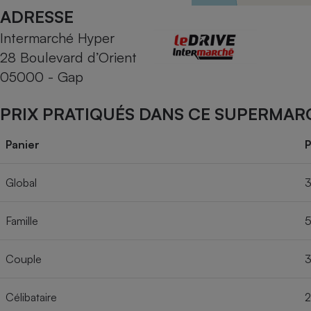
Radiateur électrique
ADRESSE
Intermarché Hyper
Téléphone mobile -
28 Boulevard d’Orient
Smartphone
Plaque de cuisson à
05000 - Gap
induction
PRIX PRATIQUÉS DANS CE SUPERMAR
Climatiseur -
Panier
P
Ventilateur
Global
3
Antivirus
Famille
5
Climatiseur -
Ventilateur
Couple
3
Célibataire
2