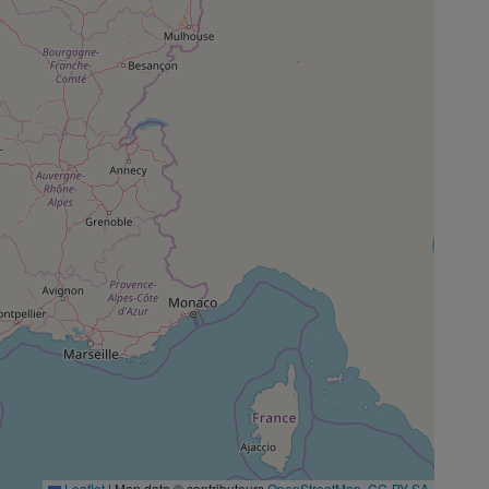
Leaflet
|
Map data © contributeurs
OpenStreetMap
,
CC-BY-SA