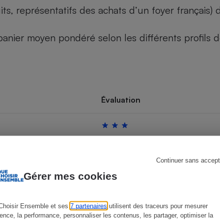
its, représentatifs des achats d’un foyer français
u panier moyen pondéré selon les différents profils
s
Réfrigérateur
Évaluation
Continuer sans accept
Gérer mes cookies
Choisir Ensemble et ses
7 partenaires
utilisent des traceurs pour mesurer
ience, la performance, personnaliser les contenus, les partager, optimiser la