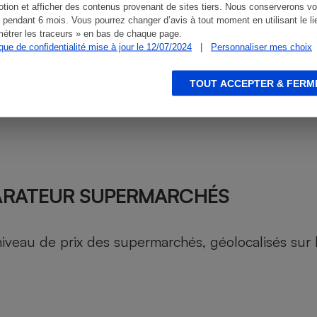
tion et afficher des contenus provenant de sites tiers. Nous conserverons vo
 pendant 6 mois. Vous pourrez changer d’avis à tout moment en utilisant le li
étrer les traceurs » en bas de chaque page.
ique de confidentialité mise à jour le 12/07/2024
|
Personnaliser mes choix
TOUT ACCEPTER & FERM
ARATEUR SUPERMARCHÉS
au de prix des supermarchés, géolocalisés sur le 