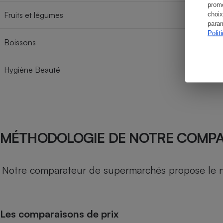
promo
Fruits et légumes
choix
param
Polit
Boissons
Hygiène Beauté
MÉTHODOLOGIE DE NOTRE COMP
Notre comparateur de supermarchés propose le nive
Les comparaisons de prix