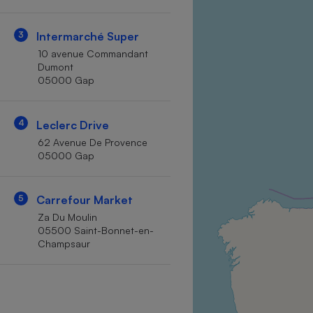
Internet
3
Intermarché Super
Gros électroménager
Téléphonie
10 avenue Commandant
Petit électroménager 
Dumont
Complément
05000 Gap
alimentaire
Mutuelle
Assurance emprunteu
4
Leclerc Drive
62 Avenue De Provence
05000 Gap
Matelas
Champa
boutei
5
Carrefour Market
Banque 
Za Du Moulin
Téléviseur
05500 Saint-Bonnet-en-
Antimoustique
Champsaur
Lave-linge