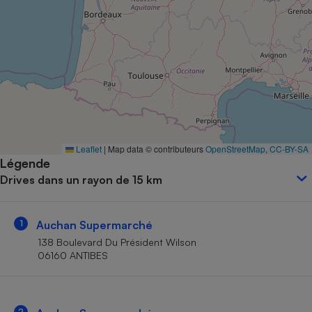
Petit électroménager - U
Complément
alimentaire
Mutuelle
Assurance emprunteur
Matelas
Champagne
Leaflet
|
Map data © contributeurs
OpenStreetMap
,
CC-BY-SA
bouteille
Banque en 
Légende
Drives dans un rayon de 15 km
Téléviseur
Antimoustique
Lave-linge
1
Auchan Supermarché
138 Boulevard Du Président Wilson
06160 ANTIBES
Radiateur électrique
2