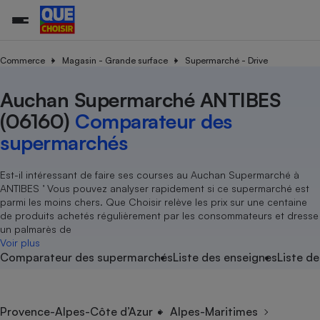
Commerce
Magasin - Grande surface
Supermarché - Drive
Auchan Supermarché ANTIBES
Additifs a
Comparate
Comparatif
Comparateu
Comparatif
Comparateu
Comparatif
Comparati
Substances
Toutes les actualités
Tous les services
Tous nos combats
L’association
Organismes de défense 
Train
supermarc
cosmétiqu
(06160)
Comparateur des
Comparateu
Achat - Vente - Travaux
Démarche administrative
Enquêtes
Nos actions
Nos missions
Système judiciaire
Transport aérien
gratuit
supermarchés
Copropriété
Famille
Guides d'achat
Nos grandes victoires
Notre méthodologie
Location
Senior
Comparateu
Comparate
Comparati
Comparatif
Comparate
Comparatif
Comparatif
Est-il intéressant de faire ses courses au Auchan Supermarché à
Conseils
Les billets de la présidente
Notre financement
supermarc
électrique
ANTIBES ’ Vous pouvez analyser rapidement si ce supermarché est
Service marchand
Magasin - Grande surfac
Sport
Soumettre un litige
Brèves
Nos associations locales
Nos partenaires
parmi les moins chers. Que Choisir relève les prix sur une centaine
Air
Marketing - Fidélisation
Vacances - Tourisme
Lettres types
de produits achetés régulièrement par les consommateurs et dresse
Nous rejoindre
Nous rejoindre
Déchet
un palmarès de
Méthode de vente - Abu
Rencontrer une association locale
Comparate
Comparatif
Comparatif
Comparatif
Comparatif
Voir plus
En savoir plus sur Que Choisir Ensemble
Eau
Comparateur des supermarchés
Liste des enseignes
Liste de
s
Agriculture
Achat - Vente - Location
Energie
Nutrition
Assurance auto
-nous ?
Produit alimentaire
Carburant
Comparati
Comparati
Comparati
Comparate
Provence-Alpes-Côte d’Azur
Alpes-Maritimes