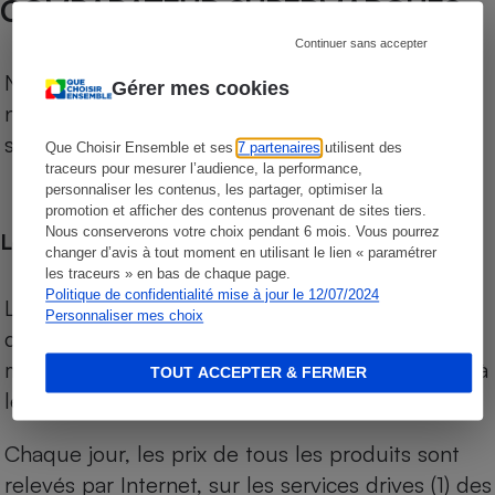
COMPARATEUR SUPERMARCHÉS
Continuer sans accepter
Notre comparateur de supermarchés propose le
Gérer mes cookies
niveau de prix des supermarchés, géolocalisés
sur le territoire français.
Que Choisir Ensemble et ses
7 partenaires
utilisent des
traceurs pour mesurer l’audience, la performance,
personnaliser les contenus, les partager, optimiser la
promotion et afficher des contenus provenant de sites tiers.
Nous conserverons votre choix pendant 6 mois. Vous pourrez
Les comparaisons de prix
changer d’avis à tout moment en utilisant le lien « paramétrer
les traceurs » en bas de chaque page.
Politique de confidentialité mise à jour le 12/07/2024
Les comparaisons sont réalisées sur l’ensemble
Personnaliser mes choix
des produits des magasins. Les produits de
marques de distributeurs (MDD) sont comparés à
TOUT ACCEPTER & FERMER
leurs équivalents chez leurs concurrents.
Chaque jour, les prix de tous les produits sont
relevés par Internet, sur les services drives (1) des