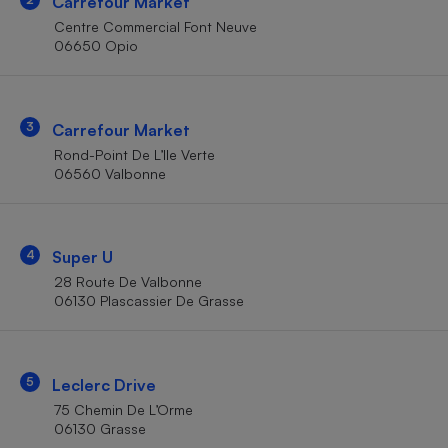
Carrefour Market
Téléphone mobile -
Smartphone
Centre Commercial Font Neuve
Plaque de cuisson à
06650 Opio
induction
3
Carrefour Market
Climatiseur -
Rond-Point De L’Ile Verte
Ventilateur
06560 Valbonne
Antivirus
4
Super U
Climatiseur -
Ventilateur
28 Route De Valbonne
06130 Plascassier De Grasse
5
Leclerc Drive
75 Chemin De L’Orme
06130 Grasse