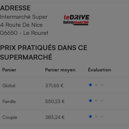
ADRESSE
Cafetière à expressos
Intermarché Super
4 Route De Nice
06650 - Le Rouret
PRIX PRATIQUÉS DANS CE
SUPERMARCHÉ
Robot ménager
Panier
Panier moyen
Évaluation
Global
371,65 €
Famille
550,23 €
Couple
383,24 €