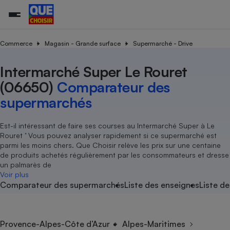
Commerce
Magasin - Grande surface
Supermarché - Drive
Intermarché Super Le Rouret
Additifs a
Comparate
Comparatif
Comparateu
Comparatif
Comparateu
Comparatif
Comparati
Substances
Toutes les actualités
Tous les services
Tous nos combats
L’association
Organismes de défense 
Train
supermarc
cosmétiqu
(06650)
Comparateur des
Comparateu
Achat - Vente - Travaux
Démarche administrative
Enquêtes
Nos actions
Nos missions
Système judiciaire
Transport aérien
gratuit
supermarchés
Copropriété
Famille
Guides d'achat
Nos grandes victoires
Notre méthodologie
Location
Senior
Comparateu
Comparate
Comparati
Comparatif
Comparate
Comparatif
Comparatif
Est-il intéressant de faire ses courses au Intermarché Super à Le
Conseils
Les billets de la présidente
Notre financement
supermarc
électrique
Rouret ’ Vous pouvez analyser rapidement si ce supermarché est
Service marchand
Magasin - Grande surfac
Sport
Soumettre un litige
Brèves
Nos associations locales
Nos partenaires
parmi les moins chers. Que Choisir relève les prix sur une centaine
Air
Marketing - Fidélisation
Vacances - Tourisme
Lettres types
de produits achetés régulièrement par les consommateurs et dresse
Nous rejoindre
Nous rejoindre
Déchet
un palmarès de
Méthode de vente - Abu
Rencontrer une association locale
Comparate
Comparatif
Comparatif
Comparatif
Comparatif
Voir plus
En savoir plus sur Que Choisir Ensemble
Eau
Comparateur des supermarchés
Liste des enseignes
Liste de
s
Agriculture
Achat - Vente - Location
Energie
Nutrition
Assurance auto
-nous ?
Produit alimentaire
Carburant
Comparati
Comparati
Comparati
Comparate
Provence-Alpes-Côte d’Azur
Alpes-Maritimes