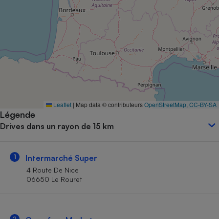
Petit électroménager - U
Complément
alimentaire
Mutuelle
Assurance emprunteur
Matelas
Champagne
Leaflet
|
Map data © contributeurs
OpenStreetMap
,
CC-BY-SA
bouteille
Banque en 
Légende
Drives dans un rayon de 15 km
Téléviseur
Antimoustique
Lave-linge
1
Intermarché Super
4 Route De Nice
06650 Le Rouret
Radiateur électrique
2