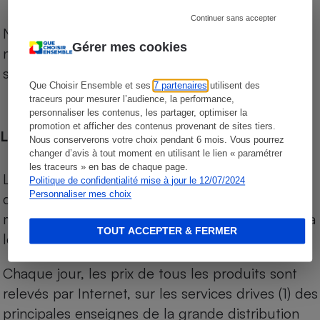
Continuer sans accepter
Notre comparateur de supermarchés propose le
Gérer mes cookies
niveau de prix des supermarchés, géolocalisés
sur le territoire français.
Que Choisir Ensemble et ses
7 partenaires
utilisent des
traceurs pour mesurer l’audience, la performance,
personnaliser les contenus, les partager, optimiser la
promotion et afficher des contenus provenant de sites tiers.
Les comparaisons de prix
Nous conserverons votre choix pendant 6 mois. Vous pourrez
changer d’avis à tout moment en utilisant le lien « paramétrer
les traceurs » en bas de chaque page.
Les comparaisons sont réalisées sur l’ensemble
Politique de confidentialité mise à jour le 12/07/2024
Personnaliser mes choix
des produits des magasins. Les produits de
marques de distributeurs (MDD) sont comparés à
TOUT ACCEPTER & FERMER
leurs équivalents chez leurs concurrents.
Chaque jour, les prix de tous les produits sont
relevés par Internet, sur les services drives (1) des
principales enseignes de la grande distribution