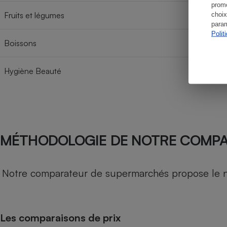
promo
Fruits et légumes
choix
param
Polit
Boissons
Hygiène Beauté
MÉTHODOLOGIE DE NOTRE COMP
Notre comparateur de supermarchés propose le nive
Les comparaisons de prix