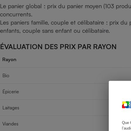
Le panier global : prix du panier moyen (103 produ
concurrents.
Les paniers famille, couple et célibataire : prix d
Cafetière à expresso
enfants, couple sans enfant ou célibataire.
ÉVALUATION DES PRIX PAR RAYON
Rayon
Bio
Robot ménager
Épicerie
Laitages
Que 
Viandes
l’aud