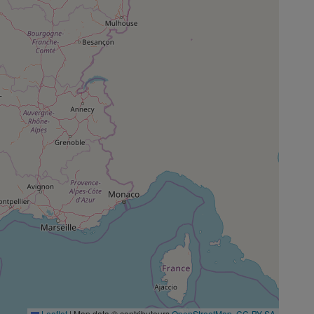
Leaflet
|
Map data © contributeurs
OpenStreetMap
,
CC-BY-SA