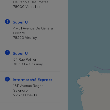
De L’ecole Des Postes
Internet
78000 Versailles
Gros électroménager
Téléphonie
3
Super U
Petit électroménager 
Complément
47-51 Avenue Du Général
alimentaire
Leclerc
Mutuelle
Assurance emprunteu
78220 Viroflay
4
Super U
54 Rue Pottier
Matelas
Champa
78150 Le Chesnay
boutei
Banque 
Téléviseur
5
Intermarché Express
Antimoustique
1811 Avenue Roger
Lave-linge
Salengro
92370 Chaville