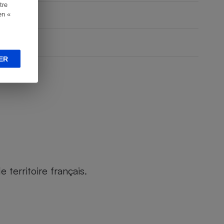
tre
en «
ER
territoire français.