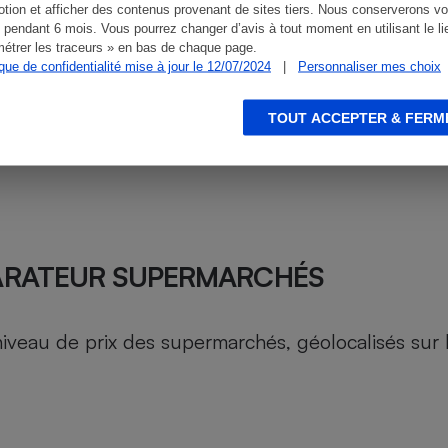
tion et afficher des contenus provenant de sites tiers. Nous conserverons vo
 pendant 6 mois. Vous pourrez changer d’avis à tout moment en utilisant le li
étrer les traceurs » en bas de chaque page.
ique de confidentialité mise à jour le 12/07/2024
|
Personnaliser mes choix
TOUT ACCEPTER & FERM
ARATEUR SUPERMARCHÉS
au de prix des supermarchés, géolocalisés sur le 