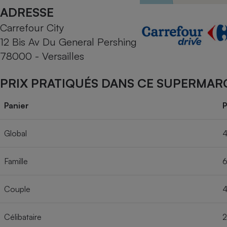
Radiateur électrique
ADRESSE
Carrefour City
Téléphone mobile -
12 Bis Av Du General Pershing
Smartphone
Plaque de cuisson à
78000 - Versailles
induction
PRIX PRATIQUÉS DANS CE SUPERMAR
Climatiseur -
Panier
P
Ventilateur
Global
4
Antivirus
Famille
6
Climatiseur -
Ventilateur
Couple
4
Célibataire
2