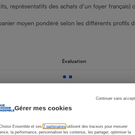
its, représentatifs des achats d’un foyer français
u panier moyen pondéré selon les différents profils
s
Réfrigérateur
Évaluation
Continuer sans accept
Gérer mes cookies
Choisir Ensemble et ses
7 partenaires
utilisent des traceurs pour mesurer
ience, la performance, personnaliser les contenus, les partager, optimiser la