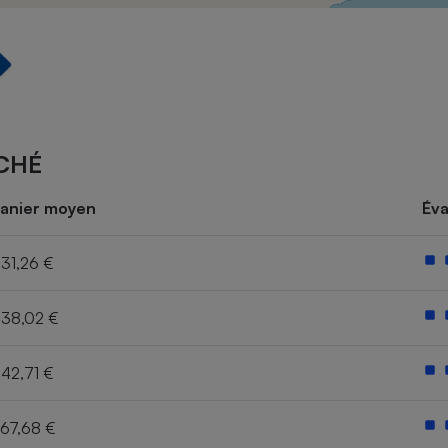
Électricité - Gaz
Appareil photo
numérique
Four encastrable
CHÉ
Lessive
anier moyen
Éva
31,26 €
38,02 €
Aspirateur
42,71 €
67,68 €