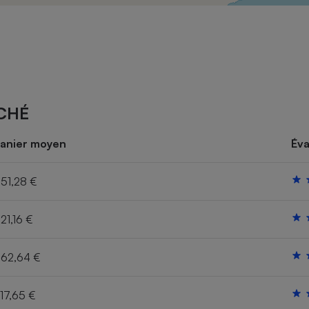
Électricité - Gaz
Appareil photo
numérique
Four encastrable
CHÉ
Lessive
anier moyen
Éva
51,28 €
21,16 €
Aspirateur
62,64 €
17,65 €