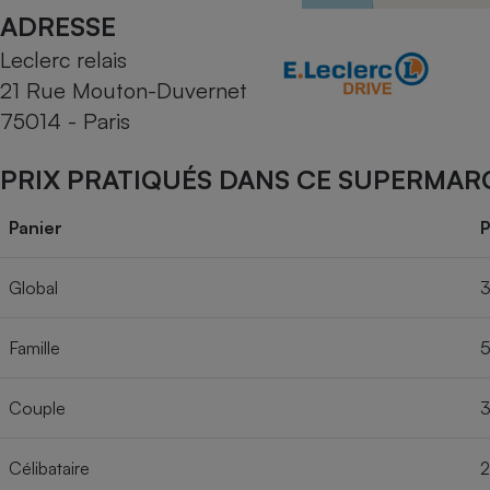
Radiateur électrique
ADRESSE
Leclerc relais
Téléphone mobile -
21 Rue Mouton-Duvernet
Smartphone
Plaque de cuisson à
75014 - Paris
induction
PRIX PRATIQUÉS DANS CE SUPERMAR
Climatiseur -
Panier
P
Ventilateur
Global
3
Antivirus
Famille
5
Climatiseur -
Ventilateur
Couple
3
Célibataire
2