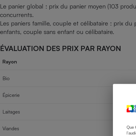
Le panier global : prix du panier moyen (103 produ
concurrents.
Les paniers famille, couple et célibataire : prix d
Cafetière à expresso
enfants, couple sans enfant ou célibataire.
ÉVALUATION DES PRIX PAR RAYON
Rayon
Bio
Robot ménager
Épicerie
Laitages
Que 
Viandes
l’aud