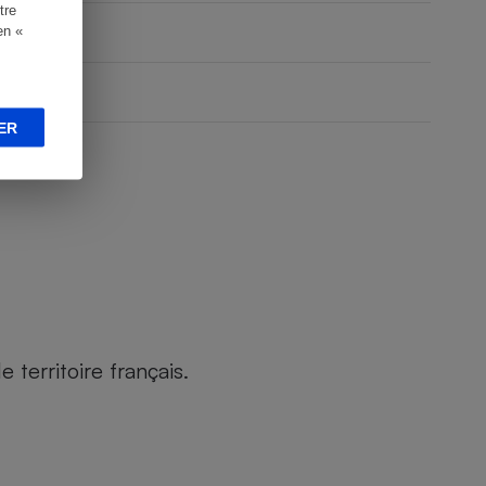
tre
en «
ER
territoire français.