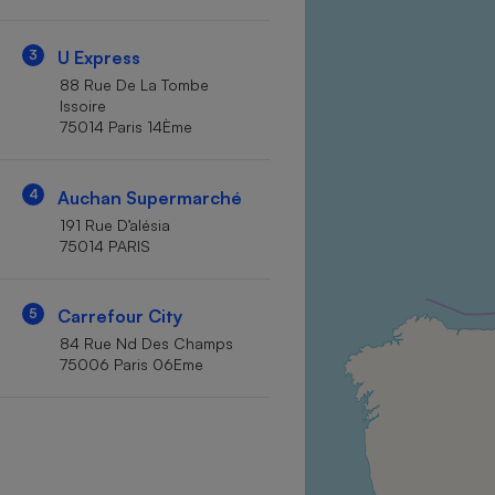
Internet
3
U Express
Gros électroménager
Téléphonie
88 Rue De La Tombe
Petit électroménager 
Issoire
Complément
75014 Paris 14Ème
alimentaire
Mutuelle
Assurance emprunteu
4
Auchan Supermarché
191 Rue D’alésia
75014 PARIS
Matelas
Champa
boutei
5
Carrefour City
Banque 
84 Rue Nd Des Champs
Téléviseur
75006 Paris 06Eme
Antimoustique
Lave-linge