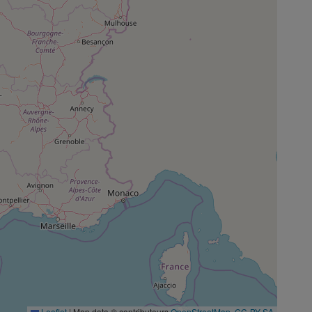
Leaflet
|
Map data © contributeurs
OpenStreetMap
,
CC-BY-SA