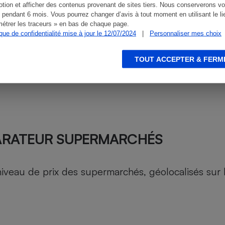
tion et afficher des contenus provenant de sites tiers. Nous conserverons vo
 pendant 6 mois. Vous pourrez changer d’avis à tout moment en utilisant le li
étrer les traceurs » en bas de chaque page.
ique de confidentialité mise à jour le 12/07/2024
|
Personnaliser mes choix
TOUT ACCEPTER & FERM
ARATEUR SUPERMARCHÉS
au de prix des supermarchés, géolocalisés sur le 