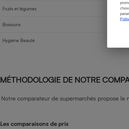
promo
Fruits et légumes
choix
param
Polit
Boissons
Hygiène Beauté
MÉTHODOLOGIE DE NOTRE COMP
Notre comparateur de supermarchés propose le nive
Les comparaisons de prix