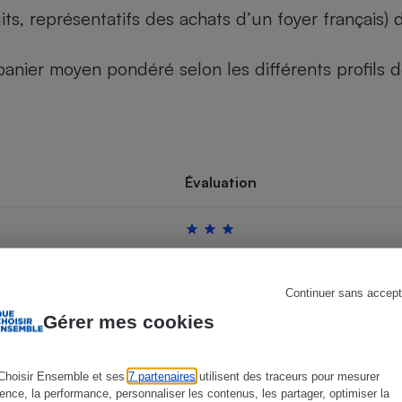
its, représentatifs des achats d’un foyer français
u panier moyen pondéré selon les différents profils
s
Réfrigérateur
Évaluation
Continuer sans accept
Gérer mes cookies
Choisir Ensemble et ses
7 partenaires
utilisent des traceurs pour mesurer
ience, la performance, personnaliser les contenus, les partager, optimiser la