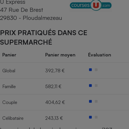
U Express
47 Rue De Brest
Cafetière à expressos
29830 - Ploudalmezeau
PRIX PRATIQUÉS DANS CE
SUPERMARCHÉ
Panier
Panier moyen
Évaluation
Robot ménager
Global
392,78 €
Famille
582,11 €
Couple
404,62 €
Célibataire
243,13 €