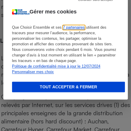
niveau de prix des supermarchés, géolocalisés
Gérer mes cookies
sur le territoire français.
Que Choisir Ensemble et ses
7 partenaires
utilisent des
traceurs pour mesurer l’audience, la performance,
personnaliser les contenus, les partager, optimiser la
Les comparaisons de prix
promotion et afficher des contenus provenant de sites tiers.
Nous conserverons votre choix pendant 6 mois. Vous pourrez
changer d’avis à tout moment en utilisant le lien « paramétrer
Les comparaisons sont réalisées sur l’ensemble
les traceurs » en bas de chaque page.
des produits des magasins. Les produits de
Politique de confidentialité mise à jour le 12/07/2024
Personnaliser mes choix
marques de distributeurs (MDD) sont comparés à
leurs équivalents chez leurs concurrents.
TOUT ACCEPTER & FERMER
Chaque jour, les prix de tous les produits sont
relevés par Internet, sur les services drives (1) des
principales enseignes de la grande distribution
alimentaire (hors hard discount) : Auchan,
Carrefour Hyper, Carrefour Market, Carrefour