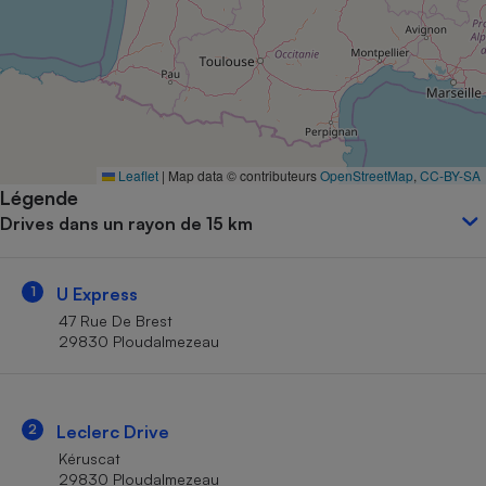
Petit électroménager - U
Complément
alimentaire
Mutuelle
Assurance emprunteur
Leaflet
|
Map data © contributeurs
OpenStreetMap
,
CC-BY-SA
Légende
Matelas
Champagne
Drives dans un rayon de 15 km
bouteille
Banque en 
Téléviseur
1
U Express
Antimoustique
Lave-linge
47 Rue De Brest
29830 Ploudalmezeau
Radiateur électrique
2
Leclerc Drive
Kéruscat
29830 Ploudalmezeau