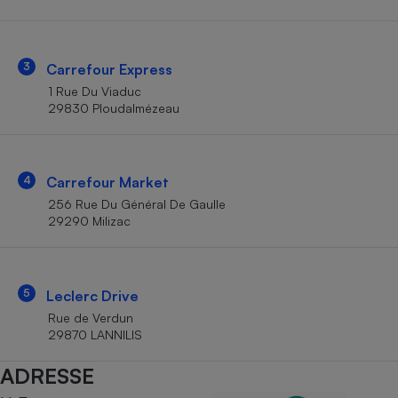
Téléphone mobile -
Smartphone
Plaque de cuisson à
induction
3
Carrefour Express
1 Rue Du Viaduc
29830 Ploudalmézeau
Climatiseur -
Ventilateur
4
Carrefour Market
Antivirus
256 Rue Du Général De Gaulle
29290 Milizac
Climatiseur -
Ventilateur
5
Leclerc Drive
Rue de Verdun
29870 LANNILIS
ADRESSE