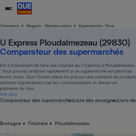
Commerce
Magasin - Grande surface
Supermarché - Drive
U Express Ploudalmezeau (29830)
Additifs a
Comparate
Comparatif
Comparateu
Comparatif
Comparateu
Comparatif
Comparati
Substances
Toutes les actualités
Tous les services
Tous nos combats
L’association
Organismes de défense 
Train
supermarc
cosmétiqu
Comparateur des supermarchés
Comparateu
Achat - Vente - Travaux
Démarche administrative
Enquêtes
Nos actions
Nos missions
Système judiciaire
Transport aérien
gratuit
Copropriété
Famille
Guides d'achat
Nos grandes victoires
Notre méthodologie
Est-il intéressant de faire ses courses au U Express à Ploudalmezeau
Location
Senior
’ Vous pouvez analyser rapidement si ce supermarché est parmi les
Comparateu
Comparate
Comparati
Comparatif
Comparate
Comparatif
Comparatif
Conseils
Les billets de la présidente
Notre financement
moins chers. Que Choisir relève les prix sur une centaine de produits
supermarc
électrique
Service marchand
Magasin - Grande surfac
Sport
Soumettre un litige
achetés régulièrement par les consommateurs et dresse un
Brèves
Nos associations locales
Nos partenaires
Air
palmarès de tous
Marketing - Fidélisation
Vacances - Tourisme
Lettres types
Voir plus
Nous rejoindre
Nous rejoindre
Déchet
Comparateur des supermarchés
Liste des enseignes
Liste de
Méthode de vente - Abu
Rencontrer une association locale
Comparate
Comparatif
Comparatif
Comparatif
Comparatif
En savoir plus sur Que Choisir Ensemble
Eau
s
Agriculture
Achat - Vente - Location
Energie
Nutrition
Assurance auto
Bretagne
Finistère
Ploudalmezeau
-nous ?
Produit alimentaire
Carburant
Comparati
Comparati
Comparati
Comparate