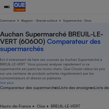
Commerce
Magasin - Grande surface
Supermarché - Drive
Auchan Supermarché BREUIL-LE-
Additifs a
Comparate
Comparatif
Comparateu
Comparatif
Comparateu
Comparatif
Comparati
Substances
Toutes les actualités
Tous les services
Tous nos combats
L’association
Organismes de défense 
Train
supermarc
cosmétiqu
VERT (60600)
Comparateur des
Comparateu
Achat - Vente - Travaux
Démarche administrative
Enquêtes
Nos actions
Nos missions
Système judiciaire
Transport aérien
gratuit
supermarchés
Copropriété
Famille
Guides d'achat
Nos grandes victoires
Notre méthodologie
Location
Senior
Comparateu
Comparate
Comparati
Comparatif
Comparate
Comparatif
Comparatif
Est-il intéressant de faire ses courses au Auchan Supermarché à
Conseils
Les billets de la présidente
Notre financement
supermarc
électrique
BREUIL-LE-VERT ’ Vous pouvez analyser rapidement si ce
Service marchand
Magasin - Grande surfac
Sport
Soumettre un litige
Brèves
Nos associations locales
Nos partenaires
supermarché est parmi les moins chers. Que Choisir relève les prix
Air
Marketing - Fidélisation
Vacances - Tourisme
Lettres types
sur une centaine de produits achetés régulièrement par les
Nous rejoindre
Nous rejoindre
Déchet
consommateurs et dresse un palmarès
Méthode de vente - Abu
Rencontrer une association locale
Comparate
Comparatif
Comparatif
Comparatif
Comparatif
Voir plus
En savoir plus sur Que Choisir Ensemble
Eau
Comparateur des supermarchés
Liste des enseignes
Liste de
s
Agriculture
Achat - Vente - Location
Energie
Nutrition
Assurance auto
-nous ?
Produit alimentaire
Carburant
Comparati
Comparati
Comparati
Comparate
Hauts-de-France
Oise
BREUIL-LE-VERT