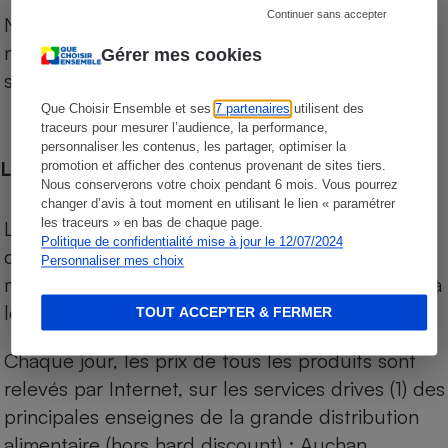
Continuer sans accepter
Notre comparateur de supermarchés propose le
niveau de prix des supermarchés, géolocalisés
Gérer mes cookies
sur le territoire français.
Que Choisir Ensemble et ses
7 partenaires
utilisent des
traceurs pour mesurer l’audience, la performance,
personnaliser les contenus, les partager, optimiser la
Les comparaisons de prix
promotion et afficher des contenus provenant de sites tiers.
Nous conserverons votre choix pendant 6 mois. Vous pourrez
changer d’avis à tout moment en utilisant le lien « paramétrer
les traceurs » en bas de chaque page.
Les comparaisons sont réalisées sur l’ensemble
Politique de confidentialité mise à jour le 12/07/2024
des produits des magasins. Les produits de
Personnaliser mes choix
marques de distributeurs (MDD) sont comparés à
leurs équivalents chez leurs concurrents.
TOUT ACCEPTER & FERMER
Chaque jour, les prix de tous les produits sont
relevés par Internet, sur les services drives (1) des
principales enseignes de la grande distribution
alimentaire (hors hard discount) : Auchan,