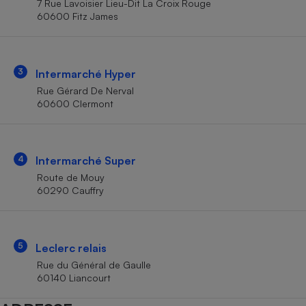
7 Rue Lavoisier Lieu-Dit La Croix Rouge
Téléphone mobile -
60600 Fitz James
Smartphone
Plaque de cuisson à
induction
3
Intermarché Hyper
Rue Gérard De Nerval
Climatiseur -
60600 Clermont
Ventilateur
Antivirus
4
Intermarché Super
Route de Mouy
Climatiseur -
Ventilateur
60290 Cauffry
5
Leclerc relais
Rue du Général de Gaulle
60140 Liancourt