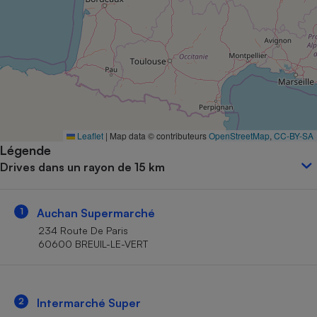
Petit électroménager - U
Complément
alimentaire
Mutuelle
Assurance emprunteur
Matelas
Leaflet
|
Map data © contributeurs
OpenStreetMap
,
CC-BY-SA
Champagne
Légende
bouteille
Banque en 
Drives dans un rayon de 15 km
Téléviseur
Antimoustique
Lave-linge
1
Auchan Supermarché
234 Route De Paris
60600 BREUIL-LE-VERT
Radiateur électrique
2
Intermarché Super