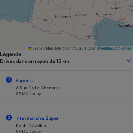
Petit électroménager - U
Complément
alimentaire
Mutuelle
Assurance emprunteur
Leaflet
|
Map data © contributeurs
OpenStreetMap
,
CC-BY-SA
Légende
Matelas
Champagne
Drives dans un rayon de 15 km
bouteille
Banque en 
Téléviseur
1
Super U
Antimoustique
Lave-linge
6 Rue De La Chatterie
89130 Toucy
Radiateur électrique
2
Intermarché Super
Route D’Avallon
89130 Toucy