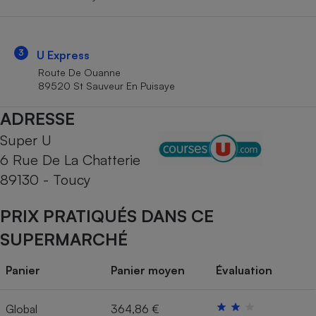
Téléphone mobile -
Smartphone
Plaque de cuisson à
induction
3
U Express
Route De Ouanne
89520 St Sauveur En Puisaye
Climatiseur -
ADRESSE
Ventilateur
Super U
6 Rue De La Chatterie
Antivirus
89130 - Toucy
Climatiseur -
Ventilateur
PRIX PRATIQUÉS DANS CE
SUPERMARCHÉ
Panier
Panier moyen
Évaluation
Global
364,86 €