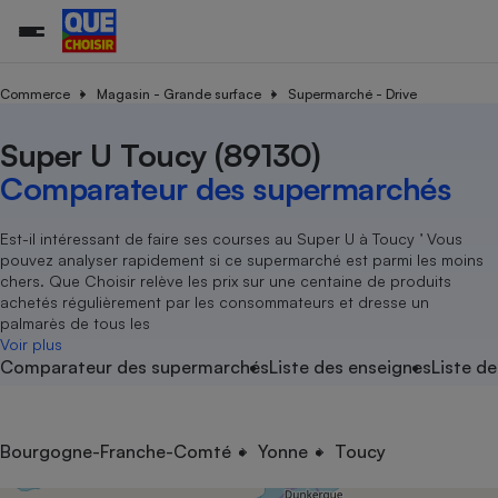
Commerce
Magasin - Grande surface
Supermarché - Drive
Super U Toucy (89130)
Additifs a
Comparate
Comparatif
Comparateu
Comparatif
Comparateu
Comparatif
Comparati
Substances
Toutes les actualités
Tous les services
Tous nos combats
L’association
Organismes de défense 
Train
supermarc
cosmétiqu
Comparateur des supermarchés
Comparateu
Achat - Vente - Travaux
Démarche administrative
Enquêtes
Nos actions
Nos missions
Système judiciaire
Transport aérien
gratuit
Copropriété
Famille
Guides d'achat
Nos grandes victoires
Notre méthodologie
Est-il intéressant de faire ses courses au Super U à Toucy ’ Vous
Location
Senior
pouvez analyser rapidement si ce supermarché est parmi les moins
Comparateu
Comparate
Comparati
Comparatif
Comparate
Comparatif
Comparatif
Conseils
Les billets de la présidente
Notre financement
chers. Que Choisir relève les prix sur une centaine de produits
supermarc
électrique
Service marchand
Magasin - Grande surfac
Sport
Soumettre un litige
achetés régulièrement par les consommateurs et dresse un
Brèves
Nos associations locales
Nos partenaires
Air
palmarès de tous les
Marketing - Fidélisation
Vacances - Tourisme
Lettres types
Voir plus
Nous rejoindre
Nous rejoindre
Déchet
Comparateur des supermarchés
Liste des enseignes
Liste de
Méthode de vente - Abu
Rencontrer une association locale
Comparate
Comparatif
Comparatif
Comparatif
Comparatif
En savoir plus sur Que Choisir Ensemble
Eau
s
Agriculture
Achat - Vente - Location
Energie
Nutrition
Assurance auto
Bourgogne-Franche-Comté
Yonne
Toucy
-nous ?
Produit alimentaire
Carburant
Comparati
Comparati
Comparati
Comparate