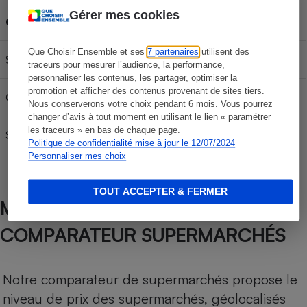
Gérer mes cookies
Carburant
30L
50L
70L
Que Choisir Ensemble et ses
7 partenaires
utilisent des
SP 95-E10
57,45 €
95,75 €
134,05 €
traceurs pour mesurer l’audience, la performance,
personnaliser les contenus, les partager, optimiser la
promotion et afficher des contenus provenant de sites tiers.
Gazole
62,37 €
103,95 €
145,53 €
Nous conserverons votre choix pendant 6 mois. Vous pourrez
changer d’avis à tout moment en utilisant le lien « paramétrer
les traceurs » en bas de chaque page.
SP 98
60,60 €
101,00 €
141,40 €
Politique de confidentialité mise à jour le 12/07/2024
Personnaliser mes choix
TOUT ACCEPTER & FERMER
MÉTHODOLOGIE DE NOTRE
COMPARATEUR SUPERMARCHÉS
Notre comparateur de supermarchés propose le
niveau de prix des supermarchés, géolocalisés