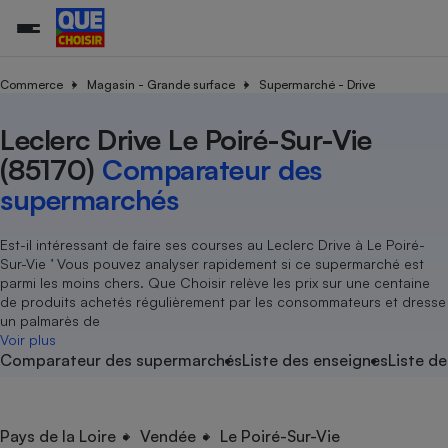
Commerce
Magasin - Grande surface
Supermarché - Drive
Leclerc Drive Le Poiré-Sur-Vie
Additifs a
Comparate
Comparatif
Comparateu
Comparatif
Comparateu
Comparatif
Comparati
Substances
Toutes les actualités
Tous les services
Tous nos combats
L’association
Organismes de défense 
Train
supermarc
cosmétiqu
(85170)
Comparateur des
Comparateu
Achat - Vente - Travaux
Démarche administrative
Enquêtes
Nos actions
Nos missions
Système judiciaire
Transport aérien
gratuit
supermarchés
Copropriété
Famille
Guides d'achat
Nos grandes victoires
Notre méthodologie
Location
Senior
Comparateu
Comparate
Comparati
Comparatif
Comparate
Comparatif
Comparatif
Est-il intéressant de faire ses courses au Leclerc Drive à Le Poiré-
Conseils
Les billets de la présidente
Notre financement
supermarc
électrique
Sur-Vie ’ Vous pouvez analyser rapidement si ce supermarché est
Service marchand
Magasin - Grande surfac
Sport
Soumettre un litige
Brèves
Nos associations locales
Nos partenaires
parmi les moins chers. Que Choisir relève les prix sur une centaine
Air
Marketing - Fidélisation
Vacances - Tourisme
Lettres types
de produits achetés régulièrement par les consommateurs et dresse
Nous rejoindre
Nous rejoindre
Déchet
un palmarès de
Méthode de vente - Abu
Rencontrer une association locale
Comparate
Comparatif
Comparatif
Comparatif
Comparatif
Voir plus
En savoir plus sur Que Choisir Ensemble
Eau
Comparateur des supermarchés
Liste des enseignes
Liste de
s
Agriculture
Achat - Vente - Location
Energie
Nutrition
Assurance auto
-nous ?
Produit alimentaire
Carburant
Comparati
Comparati
Comparati
Comparate
Pays de la Loire
Vendée
Le Poiré-Sur-Vie