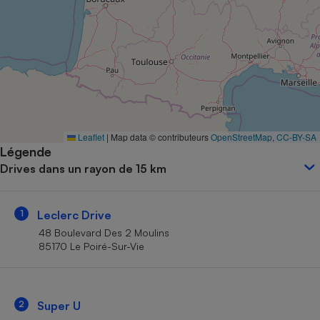
Petit électroménager - U
Complément
alimentaire
Mutuelle
Assurance emprunteur
Matelas
Leaflet
|
Map data © contributeurs
OpenStreetMap
,
CC-BY-SA
Champagne
Légende
bouteille
Banque en 
Drives dans un rayon de 15 km
Téléviseur
Antimoustique
Lave-linge
1
Leclerc Drive
48 Boulevard Des 2 Moulins
85170 Le Poiré-Sur-Vie
Radiateur électrique
2
Super U