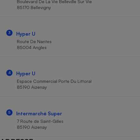
Boulevard De La Vie Belleville Sur Vie
Téléphone mobile -
85170 Bellevigny
Smartphone
Plaque de cuisson à
induction
3
Hyper U
Route De Nantes
Climatiseur -
85004 Angles
Ventilateur
Antivirus
4
Hyper U
Espace Commercial Porte Du Littoral
Climatiseur -
Ventilateur
85190 Aizenay
5
Intermarché Super
7 Route de Saint-Gilles
85190 Aizenay