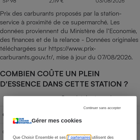
SP 98
2,119 €
03/08/2026
Prix des carburants proposés par la station-
service à proximité de ce supermarché. Les
données proviennent du Ministère de l’Economie,
des finances et de la relance - Données originales
téléchargées sur
https://www.prix-
carburants.gouv.fr/
, mise à jour du
07/08/2026
.
COMBIEN COÛTE UN PLEIN
D'ESSENCE DANS CETTE STATION ?
Capacité du réservoir
Continuer sans accepter
Carburant
30L
50L
70L
Gérer mes cookies
Gazole
65,97 €
109,95 €
153,93 €
Que Choisir Ensemble et ses
7 partenaires
utilisent des