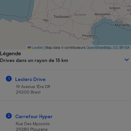
Petit électroménager - U
Complément
alimentaire
Mutuelle
Assurance emprunteur
Leaflet
|
Map data © contributeurs
OpenStreetMap
,
CC-BY-SA
Légende
Matelas
Champagne
Drives dans un rayon de 15 km
bouteille
Banque en 
Téléviseur
1
Leclerc Drive
Antimoustique
Lave-linge
19 Avenue 1Ère Dfl
29200 Brest
Radiateur électrique
2
Carrefour Hyper
Rue Des Myosotis
29280 Plouzane