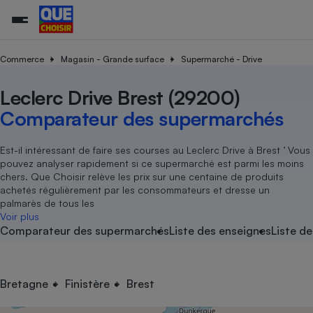
Commerce
Magasin - Grande surface
Supermarché - Drive
Leclerc Drive Brest (29200)
Additifs a
Comparate
Comparatif
Comparateu
Comparatif
Comparateu
Comparatif
Comparati
Substances
Toutes les actualités
Tous les services
Tous nos combats
L’association
Organismes de défense 
Train
supermarc
cosmétiqu
Comparateur des supermarchés
Comparateu
Achat - Vente - Travaux
Démarche administrative
Enquêtes
Nos actions
Nos missions
Système judiciaire
Transport aérien
gratuit
Copropriété
Famille
Guides d'achat
Nos grandes victoires
Notre méthodologie
Est-il intéressant de faire ses courses au Leclerc Drive à Brest ’ Vous
Location
Senior
pouvez analyser rapidement si ce supermarché est parmi les moins
Comparateu
Comparate
Comparati
Comparatif
Comparate
Comparatif
Comparatif
Conseils
Les billets de la présidente
Notre financement
chers. Que Choisir relève les prix sur une centaine de produits
supermarc
électrique
Service marchand
Magasin - Grande surfac
Sport
Soumettre un litige
achetés régulièrement par les consommateurs et dresse un
Brèves
Nos associations locales
Nos partenaires
Air
palmarès de tous les
Marketing - Fidélisation
Vacances - Tourisme
Lettres types
Voir plus
Nous rejoindre
Nous rejoindre
Déchet
Comparateur des supermarchés
Liste des enseignes
Liste de
Méthode de vente - Abu
Rencontrer une association locale
Comparate
Comparatif
Comparatif
Comparatif
Comparatif
En savoir plus sur Que Choisir Ensemble
Eau
s
Agriculture
Achat - Vente - Location
Energie
Nutrition
Assurance auto
Bretagne
Finistère
Brest
-nous ?
Produit alimentaire
Carburant
Comparati
Comparati
Comparati
Comparate