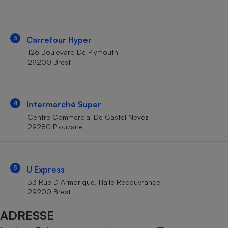
Téléphone mobile -
Smartphone
Plaque de cuisson à
induction
3
Carrefour Hyper
126 Boulevard De Plymouth
29200 Brest
Climatiseur -
Ventilateur
4
Intermarché Super
Antivirus
Centre Commercial De Castel Nevez
29280 Plouzane
Climatiseur -
Ventilateur
5
U Express
33 Rue D Armorique, Halle Recouvrance
29200 Brest
ADRESSE