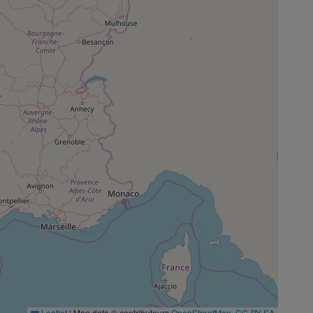
Leaflet
|
Map data © contributeurs
OpenStreetMap
,
CC-BY-SA