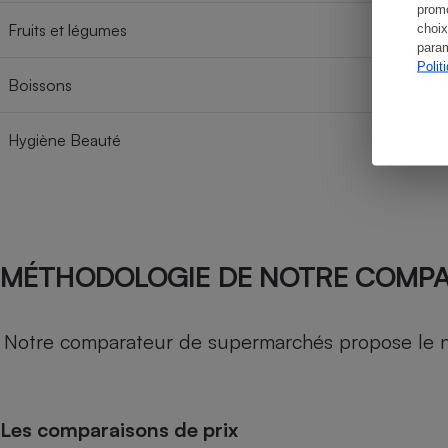
promo
Fruits et légumes
choix
param
Polit
Boissons
Hygiène Beauté
MÉTHODOLOGIE DE NOTRE COMP
Notre comparateur de supermarchés propose le nive
Les comparaisons de prix