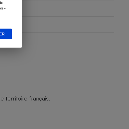
tre
en «
ER
territoire français.