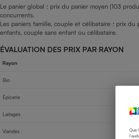
Le panier global : prix du panier moyen (103 produ
concurrents.
Les paniers famille, couple et célibataire : prix d
Cafetière à expresso
enfants, couple sans enfant ou célibataire.
ÉVALUATION DES PRIX PAR RAYON
Rayon
Bio
Robot ménager
Épicerie
Laitages
Que 
Viandes
l’aud