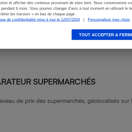
tion et afficher des contenus provenant de sites tiers. Nous conserverons vo
 pendant 6 mois. Vous pourrez changer d’avis à tout moment en utilisant le li
étrer les traceurs » en bas de chaque page.
ique de confidentialité mise à jour le 12/07/2024
|
Personnaliser mes choix
TOUT ACCEPTER & FERM
ARATEUR SUPERMARCHÉS
au de prix des supermarchés, géolocalisés sur le 