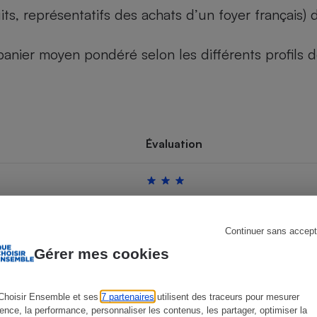
its, représentatifs des achats d’un foyer français
u panier moyen pondéré selon les différents profils
s
Réfrigérateur
Évaluation
Continuer sans accept
Gérer mes cookies
Choisir Ensemble et ses
7 partenaires
utilisent des traceurs pour mesurer
ience, la performance, personnaliser les contenus, les partager, optimiser la