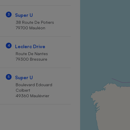
Internet
3
Super U
Gros électroménager
Téléphonie
38 Route De Potiers
Petit électroménager 
79700 Mauléon
Complément
alimentaire
Mutuelle
Assurance emprunteu
4
Leclerc Drive
Route De Nantes
79300 Bressuire
Matelas
Champa
5
Super U
boutei
Banque 
Boulevard Edouard
Colbert
Téléviseur
49360 Maulévrier
Antimoustique
Lave-linge