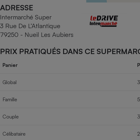
Radiateur électrique
ADRESSE
Intermarché Super
Téléphone mobile -
3 Rue De L’Atlantique
Smartphone
Plaque de cuisson à
79250 - Nueil Les Aubiers
induction
PRIX PRATIQUÉS DANS CE SUPERMAR
Climatiseur -
Panier
P
Ventilateur
Global
3
Antivirus
Famille
5
Climatiseur -
Ventilateur
Couple
3
Célibataire
2