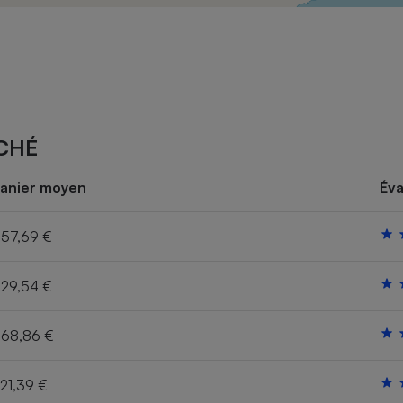
Électricité - Gaz
Appareil photo
numérique
Four encastrable
CHÉ
Lessive
anier moyen
Éva
57,69 €
29,54 €
Aspirateur
68,86 €
21,39 €