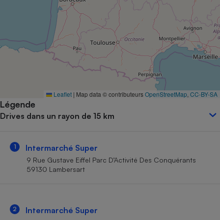
Petit électroménager - U
Complément
alimentaire
Mutuelle
Assurance emprunteur
Matelas
Leaflet
|
Map data © contributeurs
OpenStreetMap
,
CC-BY-SA
Champagne
Légende
bouteille
Banque en 
Drives dans un rayon de 15 km
Téléviseur
Antimoustique
Lave-linge
1
Intermarché Super
9 Rue Gustave Eiffel Parc D’Activité Des Conquérants
59130 Lambersart
Radiateur électrique
2
Intermarché Super