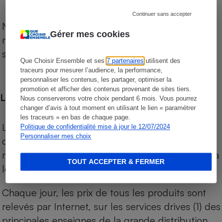
Continuer sans accepter
Notre comparateur de supermarchés propose le
Gérer mes cookies
niveau de prix des supermarchés, géolocalisés
sur le territoire français.
Que Choisir Ensemble et ses
7 partenaires
utilisent des
traceurs pour mesurer l’audience, la performance,
personnaliser les contenus, les partager, optimiser la
promotion et afficher des contenus provenant de sites tiers.
Les comparaisons de prix
Nous conserverons votre choix pendant 6 mois. Vous pourrez
changer d’avis à tout moment en utilisant le lien « paramétrer
les traceurs » en bas de chaque page.
Les comparaisons sont réalisées sur l’ensemble
Politique de confidentialité mise à jour le 12/07/2024
Personnaliser mes choix
des produits des magasins. Les produits de
marques de distributeurs (MDD) sont comparés à
TOUT ACCEPTER & FERMER
leurs équivalents chez leurs concurrents.
Chaque jour, les prix de tous les produits sont
relevés par Internet, sur les services drives (1) des
principales enseignes de la grande distribution