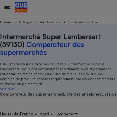
Commerce
Magasin - Grande surface
Supermarché - Drive
Intermarché Super Lambersart
Additifs a
Comparate
Comparatif
Comparateu
Comparatif
Comparateu
Comparatif
Comparati
Substances
Toutes les actualités
Tous les services
Tous nos combats
L’association
Organismes de défense 
Train
supermarc
cosmétiqu
(59130)
Comparateur des
Comparateu
Achat - Vente - Travaux
Démarche administrative
Enquêtes
Nos actions
Nos missions
Système judiciaire
Transport aérien
gratuit
supermarchés
Copropriété
Famille
Guides d'achat
Nos grandes victoires
Notre méthodologie
Location
Senior
Comparateu
Comparate
Comparati
Comparatif
Comparate
Comparatif
Comparatif
Est-il intéressant de faire ses courses au Intermarché Super à
Conseils
Les billets de la présidente
Notre financement
supermarc
électrique
Lambersart ’ Vous pouvez analyser rapidement si ce supermarché
Service marchand
Magasin - Grande surfac
Sport
Soumettre un litige
Brèves
Nos associations locales
Nos partenaires
est parmi les moins chers. Que Choisir relève les prix sur une
Air
Marketing - Fidélisation
Vacances - Tourisme
Lettres types
centaine de produits achetés régulièrement par les consommateurs
Nous rejoindre
Nous rejoindre
Déchet
et dresse un palmarès de
Méthode de vente - Abu
Rencontrer une association locale
Comparate
Comparatif
Comparatif
Comparatif
Comparatif
Voir plus
En savoir plus sur Que Choisir Ensemble
Eau
Comparateur des supermarchés
Liste des enseignes
Liste de
s
Agriculture
Achat - Vente - Location
Energie
Nutrition
Assurance auto
-nous ?
Produit alimentaire
Carburant
Comparati
Comparati
Comparati
Comparate
Hauts-de-France
Nord
Lambersart