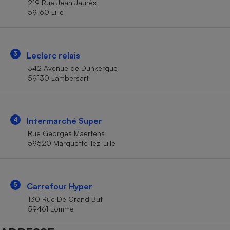
219 Rue Jean Jaurès
Téléphone mobile -
59160 Lille
Smartphone
Plaque de cuisson à
induction
3
Leclerc relais
342 Avenue de Dunkerque
Climatiseur -
59130 Lambersart
Ventilateur
Antivirus
4
Intermarché Super
Rue Georges Maertens
Climatiseur -
Ventilateur
59520 Marquette-lez-Lille
5
Carrefour Hyper
130 Rue De Grand But
59461 Lomme