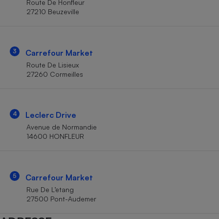
Route De Honfleur
Téléphone mobile -
27210 Beuzeville
Smartphone
Plaque de cuisson à
induction
3
Carrefour Market
Route De Lisieux
Climatiseur -
27260 Cormeilles
Ventilateur
Antivirus
4
Leclerc Drive
Avenue de Normandie
Climatiseur -
Ventilateur
14600 HONFLEUR
5
Carrefour Market
Rue De L’etang
27500 Pont-Audemer