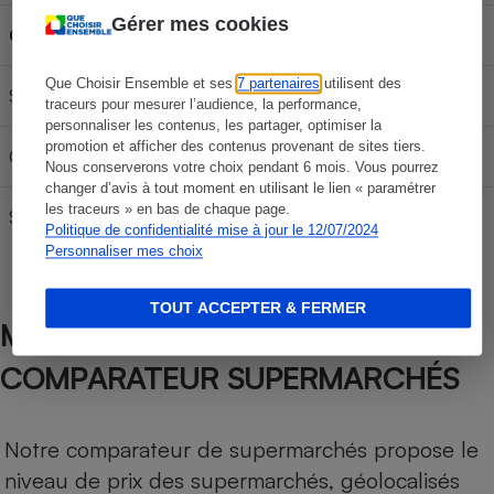
Gérer mes cookies
Carburant
30L
50L
70L
Que Choisir Ensemble et ses
7 partenaires
utilisent des
SP 95-E10
58,77 €
97,95 €
137,13 €
traceurs pour mesurer l’audience, la performance,
personnaliser les contenus, les partager, optimiser la
promotion et afficher des contenus provenant de sites tiers.
Gazole
64,68 €
107,80 €
150,92 €
Nous conserverons votre choix pendant 6 mois. Vous pourrez
changer d’avis à tout moment en utilisant le lien « paramétrer
les traceurs » en bas de chaque page.
SP 98
62,88 €
104,80 €
146,72 €
Politique de confidentialité mise à jour le 12/07/2024
Personnaliser mes choix
TOUT ACCEPTER & FERMER
MÉTHODOLOGIE DE NOTRE
COMPARATEUR SUPERMARCHÉS
Notre comparateur de supermarchés propose le
niveau de prix des supermarchés, géolocalisés