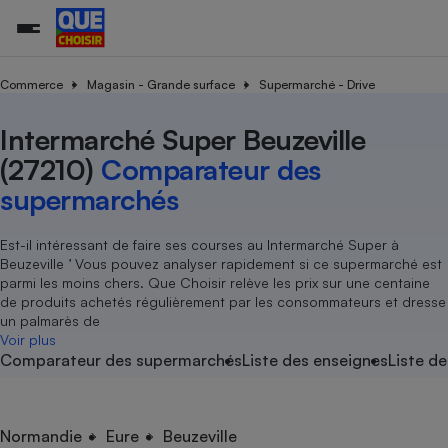
Commerce
Magasin - Grande surface
Supermarché - Drive
Intermarché Super Beuzeville
Additifs a
Comparate
Comparatif
Comparateu
Comparatif
Comparateu
Comparatif
Comparati
Substances
Toutes les actualités
Tous les services
Tous nos combats
L’association
Organismes de défense 
Train
supermarc
cosmétiqu
(27210)
Comparateur des
Comparateu
Achat - Vente - Travaux
Démarche administrative
Enquêtes
Nos actions
Nos missions
Système judiciaire
Transport aérien
gratuit
supermarchés
Copropriété
Famille
Guides d'achat
Nos grandes victoires
Notre méthodologie
Location
Senior
Comparateu
Comparate
Comparati
Comparatif
Comparate
Comparatif
Comparatif
Est-il intéressant de faire ses courses au Intermarché Super à
Conseils
Les billets de la présidente
Notre financement
supermarc
électrique
Beuzeville ’ Vous pouvez analyser rapidement si ce supermarché est
Service marchand
Magasin - Grande surfac
Sport
Soumettre un litige
Brèves
Nos associations locales
Nos partenaires
parmi les moins chers. Que Choisir relève les prix sur une centaine
Air
Marketing - Fidélisation
Vacances - Tourisme
Lettres types
de produits achetés régulièrement par les consommateurs et dresse
Nous rejoindre
Nous rejoindre
Déchet
un palmarès de
Méthode de vente - Abu
Rencontrer une association locale
Comparate
Comparatif
Comparatif
Comparatif
Comparatif
Voir plus
En savoir plus sur Que Choisir Ensemble
Eau
Comparateur des supermarchés
Liste des enseignes
Liste de
s
Agriculture
Achat - Vente - Location
Energie
Nutrition
Assurance auto
-nous ?
Produit alimentaire
Carburant
Comparati
Comparati
Comparati
Comparate
Normandie
Eure
Beuzeville