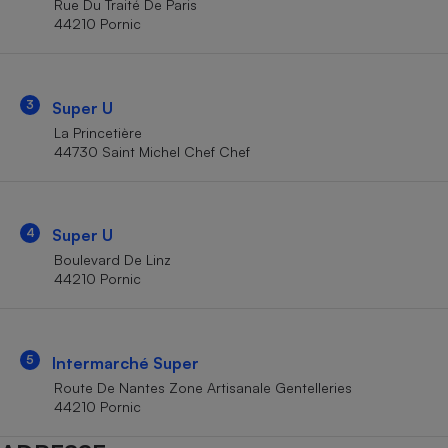
Rue Du Traité De Paris
Téléphone mobile -
44210 Pornic
Smartphone
Plaque de cuisson à
induction
3
Super U
La Princetière
Climatiseur -
44730 Saint Michel Chef Chef
Ventilateur
Antivirus
4
Super U
Boulevard De Linz
Climatiseur -
Ventilateur
44210 Pornic
5
Intermarché Super
Route De Nantes Zone Artisanale Gentelleries
44210 Pornic