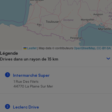
Petit électroménager - U
Complément
alimentaire
Mutuelle
Assurance emprunteur
Matelas
Leaflet
|
Map data © contributeurs
OpenStreetMap
,
CC-BY-SA
Champagne
Légende
bouteille
Banque en 
Drives dans un rayon de 15 km
Téléviseur
Antimoustique
Lave-linge
1
Intermarché Super
1 Rue Des Filets
44770 La Plaine Sur Mer
Radiateur électrique
2
Leclerc Drive