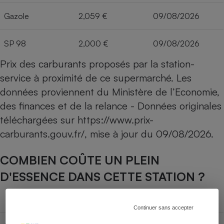
Gazole
2,059 €
09/08/2026
SP 98
2,000 €
09/08/2026
Prix des carburants proposés par la station-
service à proximité de ce supermarché. Les
données proviennent du Ministère de l’Economie,
des finances et de la relance - Données originales
téléchargées sur
https://www.prix-
carburants.gouv.fr/
, mise à jour du
09/08/2026
.
COMBIEN COÛTE UN PLEIN
D'ESSENCE DANS CETTE STATION ?
Capacité du réservoir
Continuer sans accepter