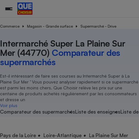
Commerce
Magasin - Grande surface
Supermarché - Drive
Intermarché Super La Plaine Sur
Additifs a
Comparate
Comparatif
Comparateu
Comparatif
Comparateu
Comparatif
Comparati
Substances
Toutes les actualités
Tous les services
Tous nos combats
L’association
Organismes de défense 
Train
supermarc
cosmétiqu
Mer (44770)
Comparateur des
Comparateu
Achat - Vente - Travaux
Démarche administrative
Enquêtes
Nos actions
Nos missions
Système judiciaire
Transport aérien
gratuit
supermarchés
Copropriété
Famille
Guides d'achat
Nos grandes victoires
Notre méthodologie
Location
Senior
Comparateu
Comparate
Comparati
Comparatif
Comparate
Comparatif
Comparatif
Est-il intéressant de faire ses courses au Intermarché Super à La
Conseils
Les billets de la présidente
Notre financement
supermarc
électrique
Plaine Sur Mer ’ Vous pouvez analyser rapidement si ce supermarché
Service marchand
Magasin - Grande surfac
Sport
Soumettre un litige
Brèves
Nos associations locales
Nos partenaires
est parmi les moins chers. Que Choisir relève les prix sur une
Air
Marketing - Fidélisation
Vacances - Tourisme
Lettres types
centaine de produits achetés régulièrement par les consommateurs
Nous rejoindre
Nous rejoindre
Déchet
et dresse un
Méthode de vente - Abu
Rencontrer une association locale
Comparate
Comparatif
Comparatif
Comparatif
Comparatif
Voir plus
En savoir plus sur Que Choisir Ensemble
Eau
Comparateur des supermarchés
Liste des enseignes
Liste de
s
Agriculture
Achat - Vente - Location
Energie
Nutrition
Assurance auto
-nous ?
Produit alimentaire
Carburant
Comparati
Comparati
Comparati
Comparate
Pays de la Loire
Loire-Atlantique
La Plaine Sur Mer