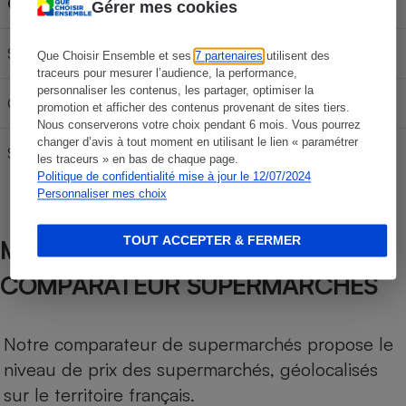
Carburant
30L
50L
70L
Gérer mes cookies
SP 95-E10
57,63 €
96,05 €
134,47 €
Que Choisir Ensemble et ses
7 partenaires
utilisent des
traceurs pour mesurer l’audience, la performance,
personnaliser les contenus, les partager, optimiser la
Gazole
61,77 €
102,95 €
144,13 €
promotion et afficher des contenus provenant de sites tiers.
Nous conserverons votre choix pendant 6 mois. Vous pourrez
changer d’avis à tout moment en utilisant le lien « paramétrer
SP 98
60,00 €
100,00 €
140,00 €
les traceurs » en bas de chaque page.
Politique de confidentialité mise à jour le 12/07/2024
Personnaliser mes choix
TOUT ACCEPTER & FERMER
MÉTHODOLOGIE DE NOTRE
COMPARATEUR SUPERMARCHÉS
Notre comparateur de supermarchés propose le
niveau de prix des supermarchés, géolocalisés
sur le territoire français.