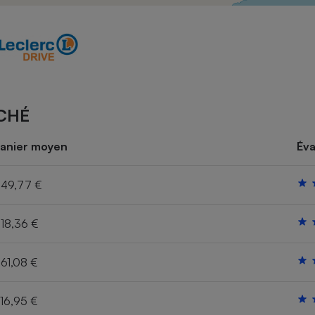
Électricité - Gaz
Appareil photo
numérique
Four encastrable
CHÉ
Lessive
anier moyen
Éva
49,77 €
18,36 €
Aspirateur
61,08 €
16,95 €