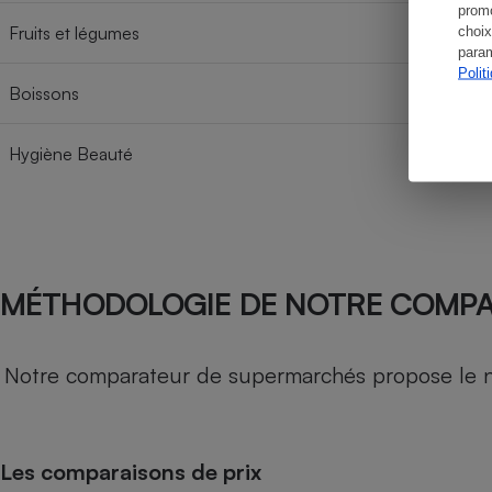
promo
Fruits et légumes
choix
param
Polit
Boissons
Hygiène Beauté
MÉTHODOLOGIE DE NOTRE COMP
Notre comparateur de supermarchés propose le nive
Les comparaisons de prix