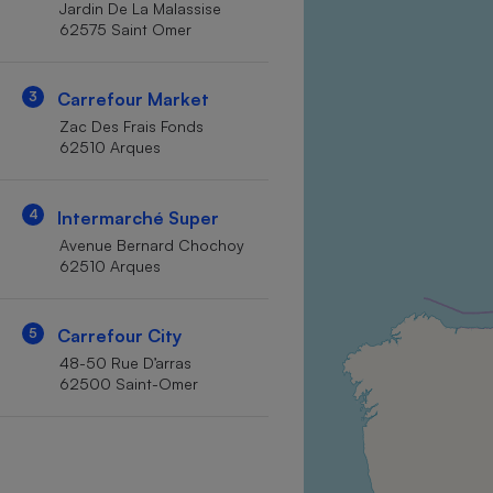
Jardin De La Malassise
Internet
62575 Saint Omer
Gros électroménager
Téléphonie
3
Carrefour Market
Petit électroménager 
Complément
Zac Des Frais Fonds
alimentaire
62510 Arques
Mutuelle
Assurance emprunteu
4
Intermarché Super
Avenue Bernard Chochoy
62510 Arques
Matelas
Champa
boutei
Banque 
5
Carrefour City
Téléviseur
48-50 Rue D’arras
Antimoustique
62500 Saint-Omer
Lave-linge