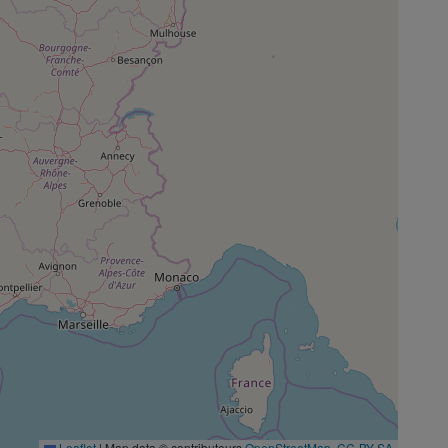
Leaflet
|
Map data © contributeurs
OpenStreetMap
,
CC-BY-SA