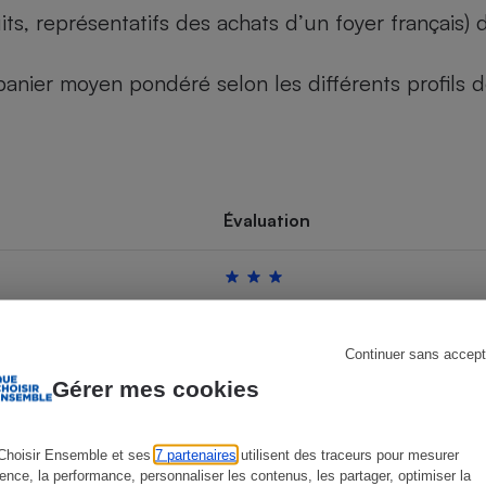
its, représentatifs des achats d’un foyer français
u panier moyen pondéré selon les différents profils
s
Réfrigérateur
Évaluation
Continuer sans accept
Gérer mes cookies
Choisir Ensemble et ses
7 partenaires
utilisent des traceurs pour mesurer
ience, la performance, personnaliser les contenus, les partager, optimiser la