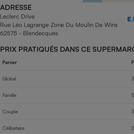
Radiateur électrique
ADRESSE
Leclerc Drive
Téléphone mobile -
Rue Léo Lagrange Zone Du Moulin De Wins
Smartphone
Plaque de cuisson à
62575 - Blendecques
induction
PRIX PRATIQUÉS DANS CE SUPERMAR
Climatiseur -
Panier
P
Ventilateur
Global
3
Antivirus
Famille
5
Climatiseur -
Ventilateur
Couple
3
Célibataire
2