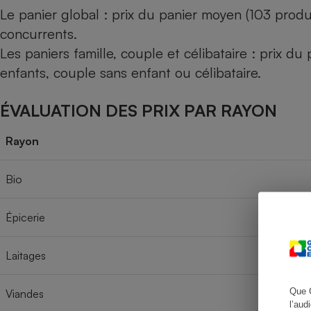
Le panier global : prix du panier moyen (103 produ
concurrents.
Les paniers famille, couple et célibataire : prix d
Cafetière à expresso
enfants, couple sans enfant ou célibataire.
ÉVALUATION DES PRIX PAR RAYON
Rayon
Bio
Robot ménager
Épicerie
Laitages
Que 
Viandes
l’aud