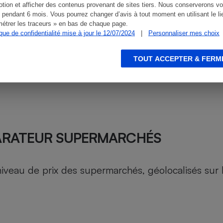
tion et afficher des contenus provenant de sites tiers. Nous conserverons vo
 pendant 6 mois. Vous pourrez changer d’avis à tout moment en utilisant le li
étrer les traceurs » en bas de chaque page.
ique de confidentialité mise à jour le 12/07/2024
|
Personnaliser mes choix
TOUT ACCEPTER & FERM
ARATEUR SUPERMARCHÉS
au de prix des supermarchés, géolocalisés sur le 