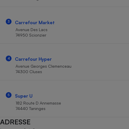
Téléphone mobile -
Smartphone
Plaque de cuisson à
induction
3
Carrefour Market
Avenue Des Lacs
74950 Scionzier
Climatiseur -
Ventilateur
4
Carrefour Hyper
Antivirus
Avenue Georges Clemenceau
74300 Cluses
Climatiseur -
Ventilateur
5
Super U
182 Route D Annemasse
74440 Taninges
ADRESSE