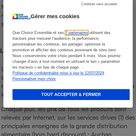
Continuer sans accepter
Notre comparateur de supermarchés propose le
niveau de prix des supermarchés, géolocalisés
Gérer mes cookies
sur le territoire français.
Que Choisir Ensemble et ses
7 partenaires
utilisent des
traceurs pour mesurer l’audience, la performance,
personnaliser les contenus, les partager, optimiser la
Les comparaisons de prix
promotion et afficher des contenus provenant de sites tiers.
Nous conserverons votre choix pendant 6 mois. Vous pourrez
changer d’avis à tout moment en utilisant le lien « paramétrer
Les comparaisons sont réalisées sur l’ensemble
les traceurs » en bas de chaque page.
Politique de confidentialité mise à jour le 12/07/2024
des produits des magasins. Les produits de
Personnaliser mes choix
marques de distributeurs (MDD) sont comparés à
leurs équivalents chez leurs concurrents.
TOUT ACCEPTER & FERMER
Chaque jour, les prix de tous les produits sont
relevés par Internet, sur les services drives (1) des
principales enseignes de la grande distribution
alimentaire (hors hard discount) : Auchan,