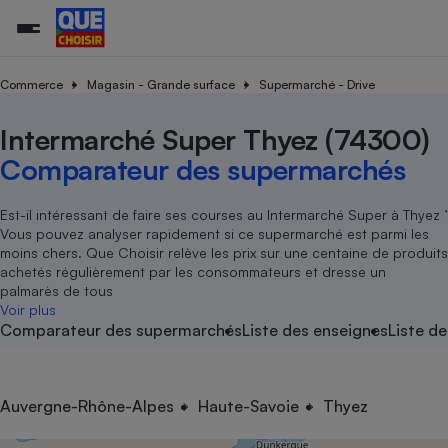
Commerce
Magasin - Grande surface
Supermarché - Drive
Intermarché Super Thyez (74300)
Additifs a
Comparate
Comparatif
Comparateu
Comparatif
Comparateu
Comparatif
Comparati
Substances
Toutes les actualités
Tous les services
Tous nos combats
L’association
Organismes de défense 
Train
supermarc
cosmétiqu
Comparateur des supermarchés
Comparateu
Achat - Vente - Travaux
Démarche administrative
Enquêtes
Nos actions
Nos missions
Système judiciaire
Transport aérien
gratuit
Copropriété
Famille
Guides d'achat
Nos grandes victoires
Notre méthodologie
Est-il intéressant de faire ses courses au Intermarché Super à Thyez ’
Location
Senior
Vous pouvez analyser rapidement si ce supermarché est parmi les
Comparateu
Comparate
Comparati
Comparatif
Comparate
Comparatif
Comparatif
Conseils
Les billets de la présidente
Notre financement
moins chers. Que Choisir relève les prix sur une centaine de produits
supermarc
électrique
Service marchand
Magasin - Grande surfac
Sport
Soumettre un litige
achetés régulièrement par les consommateurs et dresse un
Brèves
Nos associations locales
Nos partenaires
Air
palmarès de tous
Marketing - Fidélisation
Vacances - Tourisme
Lettres types
Voir plus
Nous rejoindre
Nous rejoindre
Déchet
Comparateur des supermarchés
Liste des enseignes
Liste de
Méthode de vente - Abu
Rencontrer une association locale
Comparate
Comparatif
Comparatif
Comparatif
Comparatif
En savoir plus sur Que Choisir Ensemble
Eau
s
Agriculture
Achat - Vente - Location
Energie
Nutrition
Assurance auto
Auvergne-Rhône-Alpes
Haute-Savoie
Thyez
-nous ?
Produit alimentaire
Carburant
Comparati
Comparati
Comparati
Comparate