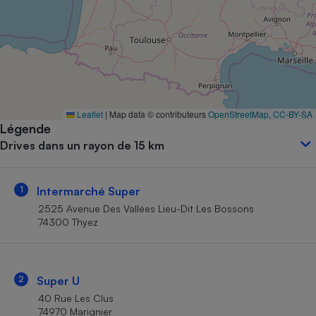
Petit électroménager - U
Complément
alimentaire
Mutuelle
Assurance emprunteur
Leaflet
|
Map data © contributeurs
OpenStreetMap
,
CC-BY-SA
Légende
Matelas
Champagne
Drives dans un rayon de 15 km
bouteille
Banque en 
Téléviseur
1
Intermarché Super
Antimoustique
Lave-linge
2525 Avenue Des Vallées Lieu-Dit Les Bossons
74300 Thyez
Radiateur électrique
2
Super U
40 Rue Les Clus
74970 Marignier