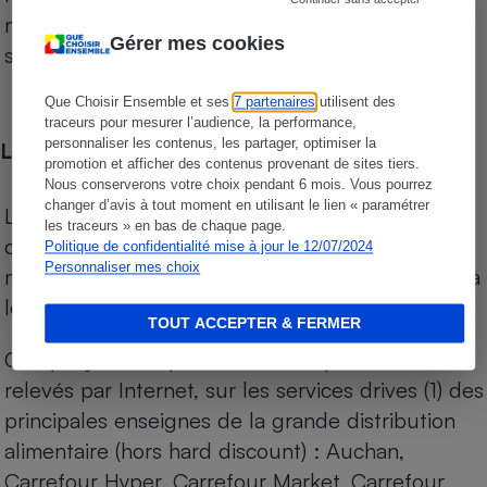
niveau de prix des supermarchés, géolocalisés
Gérer mes cookies
sur le territoire français.
Que Choisir Ensemble et ses
7 partenaires
utilisent des
traceurs pour mesurer l’audience, la performance,
personnaliser les contenus, les partager, optimiser la
Les comparaisons de prix
promotion et afficher des contenus provenant de sites tiers.
Nous conserverons votre choix pendant 6 mois. Vous pourrez
changer d’avis à tout moment en utilisant le lien « paramétrer
Les comparaisons sont réalisées sur l’ensemble
les traceurs » en bas de chaque page.
des produits des magasins. Les produits de
Politique de confidentialité mise à jour le 12/07/2024
Personnaliser mes choix
marques de distributeurs (MDD) sont comparés à
leurs équivalents chez leurs concurrents.
TOUT ACCEPTER & FERMER
Chaque jour, les prix de tous les produits sont
relevés par Internet, sur les services drives (1) des
principales enseignes de la grande distribution
alimentaire (hors hard discount) : Auchan,
Carrefour Hyper, Carrefour Market, Carrefour