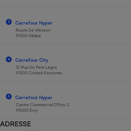
Téléphone mobile -
Smartphone
Plaque de cuisson à
induction
3
Carrefour Hyper
Route De Villoison
91100 Villabé
Climatiseur -
Ventilateur
4
Carrefour City
Antivirus
12 Rue Du Pere Legris
91100 Corbeil-Essonnes
Climatiseur -
Ventilateur
5
Carrefour Hyper
Centre Commercial D’Evry 2
91000 Evry
ADRESSE