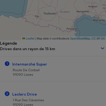
Petit électroménager - U
Complément
alimentaire
Mutuelle
Assurance emprunteur
Leaflet
|
Map data © contributeurs
OpenStreetMap
,
CC-BY-SA
Légende
Matelas
Champagne
Drives dans un rayon de 15 km
bouteille
Banque en 
Téléviseur
1
Intermarché Super
Antimoustique
Lave-linge
Route De Corbeil
91090 Lisses
Radiateur électrique
2
Leclerc Drive
1 Rue Des Cévennes
91090 Lisses